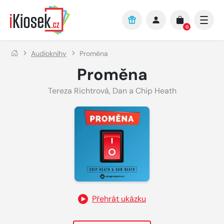
Přejít na hlavní obsah
0
Audioknihy
Proměna
Proměna
Tereza Richtrová
,
Dan a Chip Heath
Přehrát ukázku