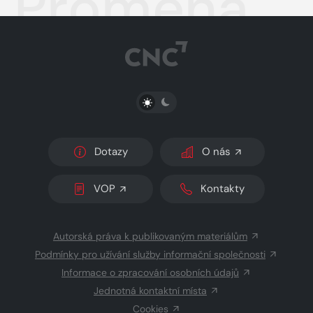
Proměna
PŘEPNOUT SVĚTLÝ/TMAVÝ REŽIM
Dotazy
O nás
VOP
Kontakty
Autorská práva k publikovaným materiálům
Podmínky pro užívání služby informační společnosti
Informace o zpracování osobních údajů
Jednotná kontaktní místa
Cookies