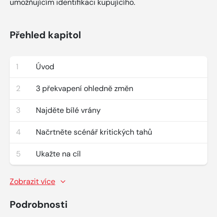
umožňujícím identifikaci kupujícího.
Přehled kapitol
1
Úvod
2
3 překvapení ohledně změn
3
Najděte bílé vrány
4
Načrtněte scénář kritických tahů
5
Ukažte na cíl
Zobrazit více
Podrobnosti