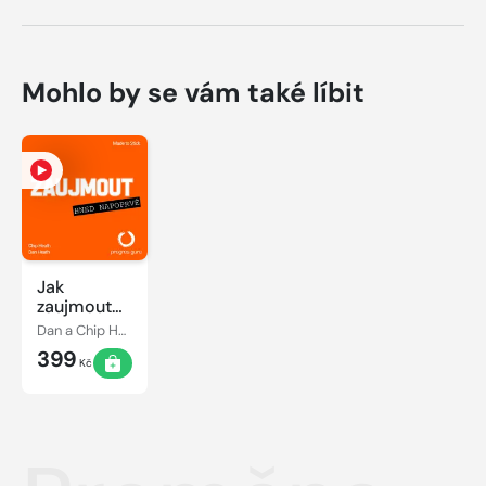
Mohlo by se vám také líbit
Jak
zaujmout
hned
Dan a Chip Heath
napoprvé
399
Kč