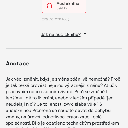
Audiokniha
399 Kč
MP3
(08:22:18 hod.)
Jak na audioknihu?
Anotace
Jak věci změnit, když je změna zdánlivě nemožná? Proč
je tak těžké provést nějakou výraznější změnu? Ať už v
pracovním nebo osobním životě. Proč se změně k
lepšímu lidé tolik brání, anebo v lepším případě "jen
neudělají nic"? Je to lenost, zvyk, slabá vůle? S
audioknihou Proměna se naučíte dávat do pohybu
změny, na úrovni jednotlivce, organizace i celé
společnosti. Dílo je opatřeno technickým prostředkem