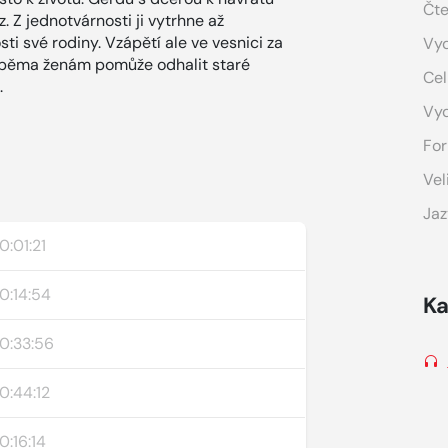
Čte
 Z jednotvárnosti ji vytrhne až
ti své rodiny. Vzápětí ale ve vesnici za
Vyd
 oběma ženám pomůže odhalit staré
Cel
.
Vy
For
Vel
Jaz
0:01:21
0:14:54
Ka
0:33:56
0:44:12
0:16:14