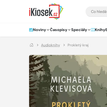
Přejít na hlavní obsah
VYHLEDÁVÁNÍ
Hlavní navigace
Noviny
Časopisy
Speciály
Knihy
Audioknihy
Prokletý kraj