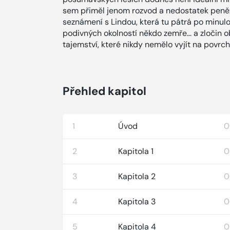
sem přiměl jenom rozvod a nedostatek peněz.
seznámení s Lindou, která tu pátrá po minulos
podivných okolností někdo zemře... a zločin
tajemství, které nikdy nemělo vyjít na povrch
Přehled kapitol
1
Úvod
0
2
Kapitola 1
0
3
Kapitola 2
0
4
Kapitola 3
0
5
Kapitola 4
0