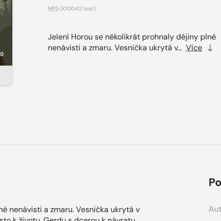
MP3
(10:00:42 hod.)
Jelení Horou se několikrát prohnaly dějiny plné
nenávisti a zmaru. Vesnička ukrytá v...
Více
Po
Aut
lné nenávisti a zmaru. Vesnička ukrytá v
to k životu. Gerdu s dcerou k návratu