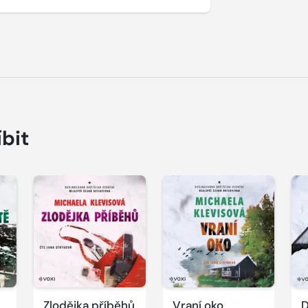
íbit
Přehrát
Přehrát
P
ukázku
ukázku
u
Zlodějka příběhů
Vraní oko
D