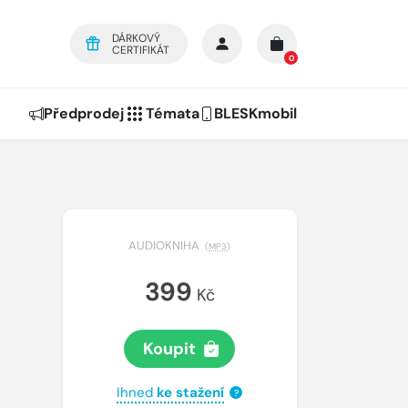
DÁRKOVÝ
CERTIFIKÁT
0
Předprodej
Témata
BLESKmobil
AUDIOKNIHA
(
MP3
)
399
Kč
Koupit
Ihned
ke stažení
?