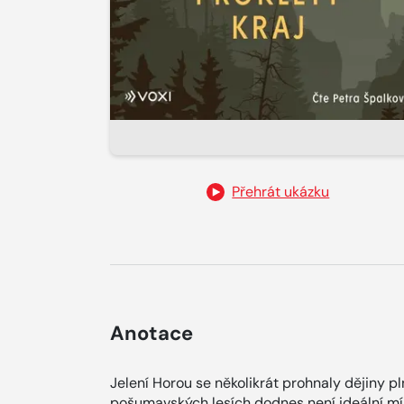
Přehrát ukázku
Anotace
Jelení Horou se několikrát prohnaly dějiny p
pošumavských lesích dodnes není ideální mís