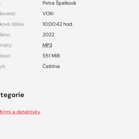
:
Petra Špalková
avatel:
VOXI
ková délka:
10:00:42 hod.
dáno:
2022
máty:
MP3
ikost:
551 MiB
yk:
Čeština
tegorie
Krimi a detektivky