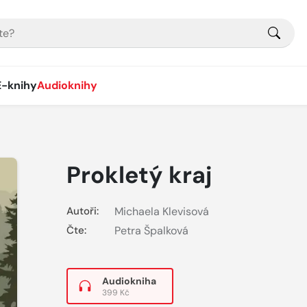
E-knihy
Audioknihy
Prokletý kraj
Autoři:
Michaela Klevisová
Čte:
Petra Špalková
Audiokniha
399 Kč