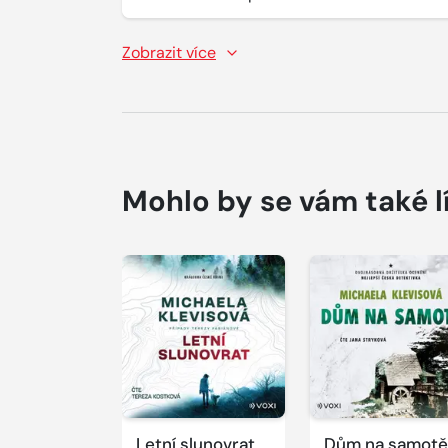
Zobrazit více
Mohlo by se vám také l
Přehrát
Přehrát
ukázku
ukázku
Letní slunovrat
Dům na samotě