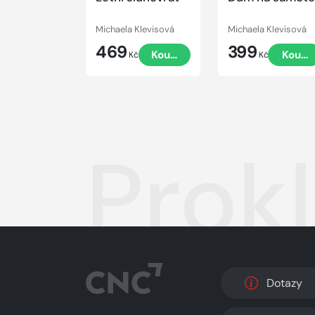
Michaela Klevisová
Michaela Klevisová
469
399
Koupit
Koupi
Kč
Kč
Prokl
Dotazy