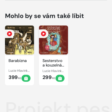
Mohlo by se vám také líbit
Barabizna
Sesterstvo
a kouzelná
kočka
Lucie Hlavinková
Lucie Hlavinková
Fabiola
399
299
Kč
Kč
Projekt pes