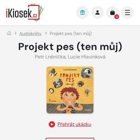
Přejít na hlavní obsah
0
Audioknihy
Projekt pes (ten můj)
Projekt pes (ten můj)
Petr Lněnička
,
Lucie Hlavinková
Přehrát ukázku