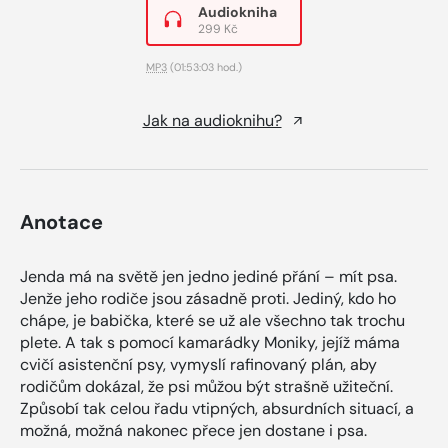
Audiokniha
299 Kč
MP3
(01:53:03 hod.)
Jak na audioknihu?
Anotace
Jenda má na světě jen jedno jediné přání – mít psa.
Jenže jeho rodiče jsou zásadně proti. Jediný, kdo ho
chápe, je babička, které se už ale všechno tak trochu
plete. A tak s pomocí kamarádky Moniky, jejíž máma
cvičí asistenční psy, vymyslí rafinovaný plán, aby
rodičům dokázal, že psi můžou být strašně užiteční.
Způsobí tak celou řadu vtipných, absurdních situací, a
možná, možná nakonec přece jen dostane i psa.