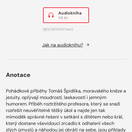
Audiokniha
119 Kč
MP3
(00:59:50 hod.)
Jak na audioknihu?
Anotace
Pohádkové příběhy Tomáš Špidlíka, moravského kněze a
jezuity, oplývají moudrostí, laskavostí i jemným
humorem. Příběh roztržitého profesora, který se snaží
rozřešit neuvěřitelně těžký úkol a najde jen tak
mimoděk správné řešení v setkání s dítětem nebo král,
který dostane vševidoucí zrcadlo k odhalení všech
zlých úmyslů a náhodou jej obrátí na sebe, jsou příklady