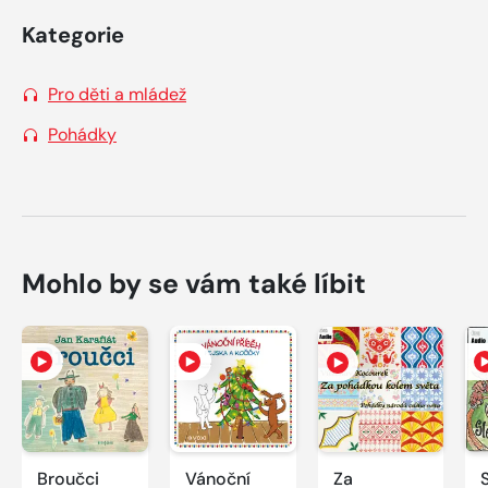
Kategorie
Pro děti a mládež
Pohádky
Mohlo by se vám také líbit
Broučci
Vánoční
Za