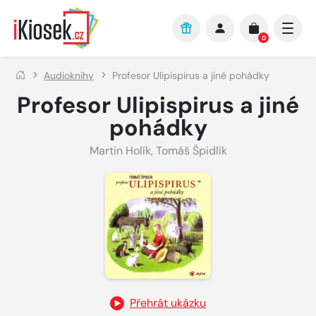
Přejít na hlavní obsah
0
Audioknihy
Profesor Ulipispirus a jiné pohádky
Profesor Ulipispirus a jiné
pohádky
Martin Holík
,
Tomáš Špidlík
Přehrát ukázku