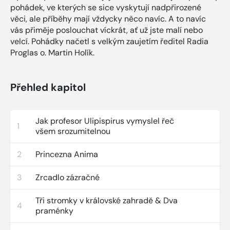
pohádek, ve kterých se sice vyskytují nadpřirozené
věci, ale příběhy mají vždycky něco navíc. A to navíc
vás přiměje poslouchat víckrát, ať už jste malí nebo
velcí. Pohádky načetl s velkým zaujetím ředitel Radia
Proglas o. Martin Holík.
Přehled kapitol
Jak profesor Ulipispirus vymyslel řeč
1
všem srozumitelnou
2
Princezna Anima
3
Zrcadlo zázračné
Tři stromky v královské zahradě & Dva
4
praménky