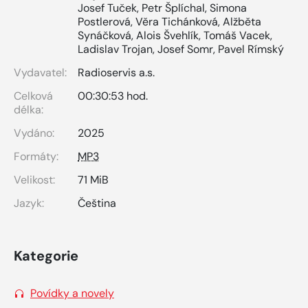
Josef Tuček
,
Petr Šplíchal
,
Simona
Postlerová
,
Věra Tichánková
,
Alžběta
Synáčková
,
Alois Švehlík
,
Tomáš Vacek
,
Ladislav Trojan
,
Josef Somr
,
Pavel Rímský
Vydavatel:
Radioservis a.s.
Celková
00:30:53 hod.
délka:
Vydáno:
2025
Formáty:
MP3
Velikost:
71 MiB
Jazyk:
Čeština
Kategorie
Povídky a novely