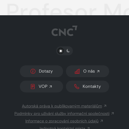
Profesor M
PŘEPNOUT SVĚTLÝ/TMAVÝ REŽIM
Dotazy
O nás
VOP
Kontakty
Autorská práva k publikovaným materiálům
Podmínky pro užívání služby informační společnosti
Informace o zpracování osobních údajů
Jednotná kontaktní místa