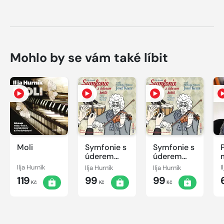
Mohlo by se vám také líbit
Moli
Symfonie s
Symfonie s
P
úderem
úderem
kotlů
kotlů
Ilja Hurník
Ilja Hurník
Ilja Hurník
I
119
99
99
Kč
Kč
Kč