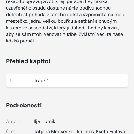
rekapituluje svůj život. Z její perspektivy takřka
uzavřeného osudu dostane náhle podivuhodnou
důležitost příhoda z raného dětství.Vzpomínka na malé
městečko, jednu velkou bouřku a setkání s chudým
klukem ze sousedství, který jí dohodil hodiny klavíru,
aby se sám mohl věnovat hudbě. Zvláštní věc, ta naše
lidská paměť.
Přehled kapitol
1
Track 1
Podrobnosti
Autoři:
Ilja Hurník
Čte:
Taťjana Medvecká
,
Jiří Litoš
,
Květa Fialová
,