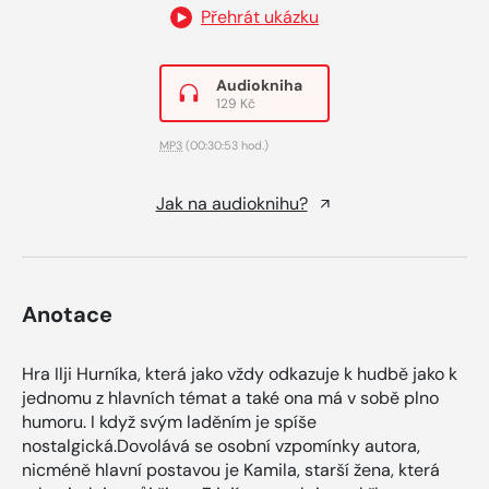
Přehrát ukázku
Audiokniha
129 Kč
MP3
(00:30:53 hod.)
Jak na audioknihu?
Anotace
Hra Ilji Hurníka, která jako vždy odkazuje k hudbě jako k
jednomu z hlavních témat a také ona má v sobě plno
humoru. I když svým laděním je spíše
nostalgická.Dovolává se osobní vzpomínky autora,
nicméně hlavní postavou je Kamila, starší žena, která