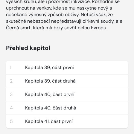
vyšších kruhů, ale i pozornost inkvizice. Rozhodne se
uprchnout na venkov, kde se mu naskytne nový a
nečekaně výnosný způsob obživy. Netuší však, že
skutečné nebezpečí nepředstavují církevní soudy, ale
Černá smrt, která má brzy sevřít celou Evropu.
Přehled kapitol
1
Kapitola 39, část první
2
Kapitola 39, část druhá
3
Kapitola 40, část první
4
Kapitola 40, část druhá
5
Kapitola 41, část první