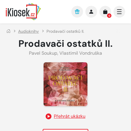
Přejít na hlavní obsah
0
Audioknihy
Prodavači ostatků II.
Prodavači ostatků II.
Pavel Soukup
,
Vlastimil Vondruška
Přehrát ukázku