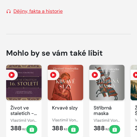
Dějiny, fakta a historie
Mohlo by se vám také líbit
Život ve
Krvavé slzy
Stříbrná
staletích -
maska
16. století
Vlastimil Vondruška
Vlastimil Vondruška
Vlastimil Vondruška
388
388
388
Kč
Kč
Kč