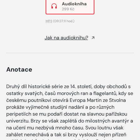
Audiokniha
299 Kč
MP3
(09:27:11 hod.)
Jak na audioknihu?
Anotace
Druhý díl historické série ze 14. století, doby obchodů s
ostatky svatých, časů morových ran a flagelantů, kdy se
českému poutníkovi otevírá Evropa Martin ze Stvolna
prokáže vyjímečné studijní nadání a po různých
peripetiích se mu podaří dostat na slavnou pařížskou
univerzitu. Brzy se však zaplétá do milostných avantýr a
na učení mu nezbývá mnoho času. Svou loutnu však
zahálet nenechává a tak si brzy vyslouží nejen přízeň