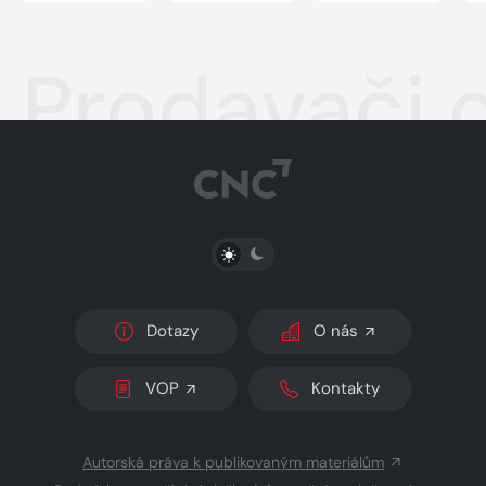
Prodavači o
PŘEPNOUT SVĚTLÝ/TMAVÝ REŽIM
Dotazy
O nás
VOP
Kontakty
Autorská práva k publikovaným materiálům