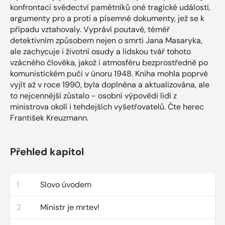
konfrontaci svědectví pamětníků oné tragické události,
argumenty pro a proti a písemné dokumenty, jež se k
případu vztahovaly. Vypráví poutavě, téměř
detektivním způsobem nejen o smrti Jana Masaryka,
ale zachycuje i životní osudy a lidskou tvář tohoto
vzácného člověka, jakož i atmosféru bezprostředně po
komunistickém puči v únoru 1948. Kniha mohla poprvé
vyjít až v roce 1990, byla doplněna a aktualizována, ale
to nejcennější zůstalo - osobní výpovědi lidí z
ministrova okolí i tehdejších vyšetřovatelů. Čte herec
František Kreuzmann.
Přehled kapitol
1
Slovo úvodem
2
Ministr je mrtev!