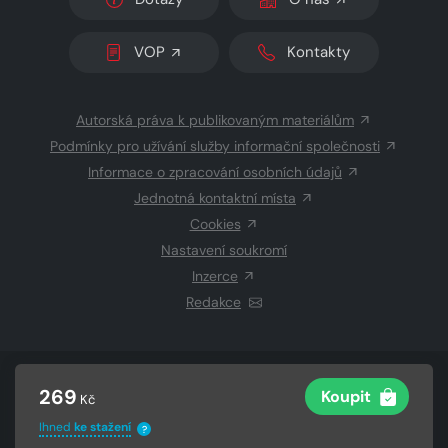
VOP
Kontakty
Autorská práva k publikovaným materiálům
Podmínky pro užívání služby informační společnosti
Informace o zpracování osobních údajů
Jednotná kontaktní místa
Cookies
Nastavení soukromí
Inzerce
Redakce
© 2026 Copyright
CZECH NEWS CENTER a.s.
a dodavatelé
269
Koupit
Kč
obsahu
Vysázeno
Grand IT s.r.o.
Ihned
ke stažení
?