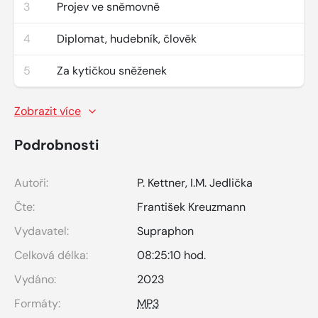
3
Projev ve sněmovně
4
Diplomat, hudebník, člověk
5
Za kytičkou sněženek
Zobrazit více
Podrobnosti
Autoři:
P. Kettner
,
I.M. Jedlička
Čte:
František Kreuzmann
Vydavatel:
Supraphon
Celková délka:
08:25:10 hod.
Vydáno:
2023
Formáty:
MP3