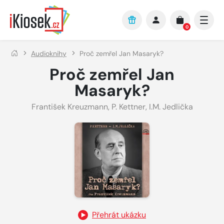
Přejít na hlavní obsah
0
Audioknihy
Proč zemřel Jan Masaryk?
Proč zemřel Jan
Masaryk?
František Kreuzmann
,
P. Kettner
,
I.M. Jedlička
Přehrát ukázku