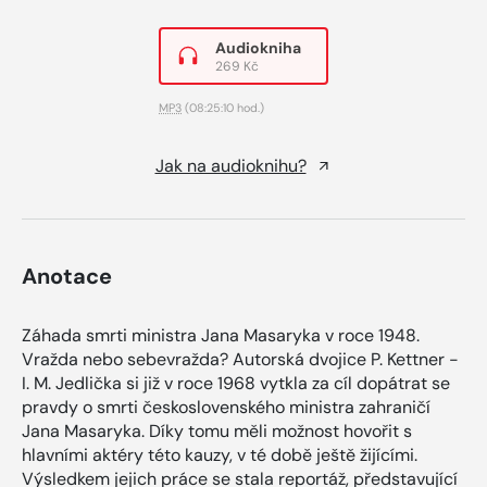
Audiokniha
269 Kč
MP3
(08:25:10 hod.)
Jak na audioknihu?
Anotace
Záhada smrti ministra Jana Masaryka v roce 1948.
Vražda nebo sebevražda? Autorská dvojice P. Kettner -
I. M. Jedlička si již v roce 1968 vytkla za cíl dopátrat se
pravdy o smrti československého ministra zahraničí
Jana Masaryka. Díky tomu měli možnost hovořit s
hlavními aktéry této kauzy, v té době ještě žijícími.
Výsledkem jejich práce se stala reportáž, představující