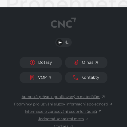
Proběhněte
PŘEPNOUT SVĚTLÝ/TMAVÝ REŽIM
Dotazy
O nás
VOP
Kontakty
Autorská práva k publikovaným materiálům
Podmínky pro užívání služby informační společnosti
Informace o zpracování osobních údajů
Jednotná kontaktní místa
Cookies