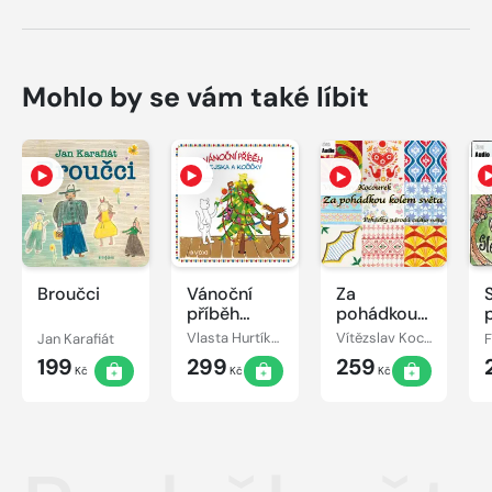
Mohlo by se vám také líbit
Broučci
Vánoční
Za
příběh
pohádkou
pejska a
kolem
Jan Karafiát
Vlasta Hurtíková
Vítězslav Kocourek
kočičky
světa
199
299
259
Kč
Kč
Kč