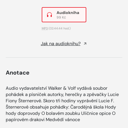
Audiokniha
99 Kč
MP3
(02:44:44 hod.)
Jak na audioknihu?
Anotace
Audio vydavatelství Walker & Volf vydává soubor
pohádek a písniček autorky, herečky a zpěvačky Lucie
Fiony Šternerové. Skoro tři hodiny vyprávění Lucie F.
Šternerové obsahuje pohádky: Čarodějná škola Hody
hody doprovody O bolavém zoubku Uličnice opice O
papírovém drakovi Medvědí vánoce