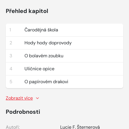
Přehled kapitol
1
Čarodějná škola
2
Hody hody doprovody
3
O bolavém zoubku
4
Uličnice opice
5
O papírovém drakovi
Zobrazit více
Podrobnosti
Autoři:
Lucie F. Šternerová