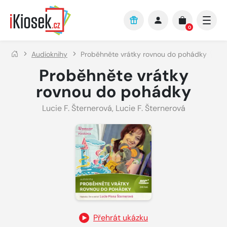
Přejít na hlavní obsah
0
Audioknihy
Proběhněte vrátky rovnou do pohádky
Proběhněte vrátky
rovnou do pohádky
Lucie F. Šternerová
,
Lucie F. Šternerová
Přehrát ukázku