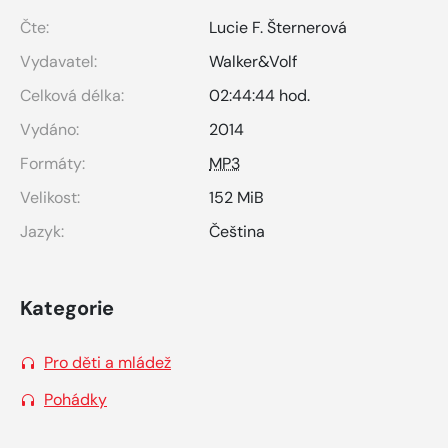
Čte:
Lucie F. Šternerová
Vydavatel:
Walker&Volf
Celková délka:
02:44:44 hod.
Vydáno:
2014
Formáty:
MP3
Velikost:
152 MiB
Jazyk:
Čeština
Kategorie
Pro děti a mládež
Pohádky