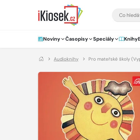
Přejít na hlavní obsah
VYHLEDÁVÁNÍ
Hlavní navigace
Noviny
Časopisy
Speciály
Knihy
Audioknihy
Pro mateřské školy (Vyp