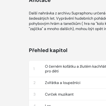
Anotace
Další nahrávka z archivu Supraphonu určená
šedesátých let. Vyprávění hudebních poháde
pohybovým hrám a tanečkům ( hra na "kolo kol
"zajíčka" a mnoho dalších), mohou být opět in
Přehled kapitol
O černém koťátku a žlutém kachňá
1
pro děti
2
Zvířátka a loupežníci
3
Cvrček muzikant
4
Les