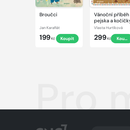
Broučci
Vánoční příběh
pejska a kočičk
Jan Karafiát
Vlasta Hurtíková
199
299
Koupit
Koupi
Kč
Kč
Pro 