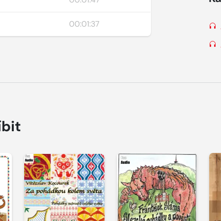
00:01:37
íbit
Přehrát
Přehrát
P
ukázku
ukázku
u