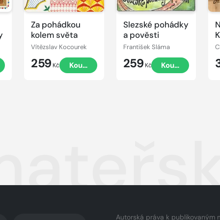
Za pohádkou
Slezské pohádky
N
y
kolem světa
a pověsti
K
Vítězslav Kocourek
František Sláma
C
259
259
t
Koupit
Koupit
Kč
Kč
mateřsk
Autorská práva k publikovaným 