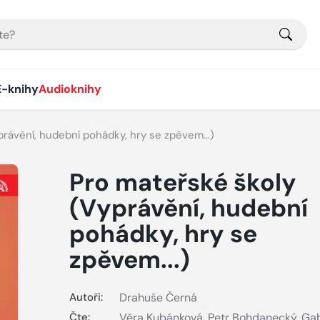
E-knihy
Audioknihy
rávění, hudební pohádky, hry se zpěvem...)
Pro mateřské školy
(Vyprávění, hudební
pohádky, hry se
zpěvem...)
Autoři:
Drahuše Černá
Čte:
Věra Kubánková
,
Petr Bohdanecký
,
Gab