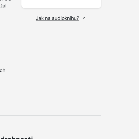
žal
Jak na audioknihu?
ých