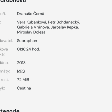
drobnosti
oři:
Drahuše Černá
:
Věra Kubánková
,
Petr Bohdanecký
,
Gabriela Vránová
,
Jaroslav Kepka
,
Miroslav Doležal
avatel:
Supraphon
ková
01:16:24 hod.
ka:
dáno:
2013
máty:
MP3
ikost:
72 MiB
yk:
Čeština
tegorie