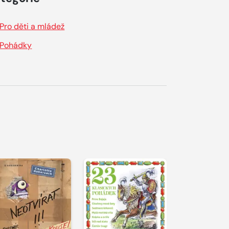
Pro děti a mládež
Pohádky
řehrát
kázku
Přehrát
Přehrát
ukázku
ukázku