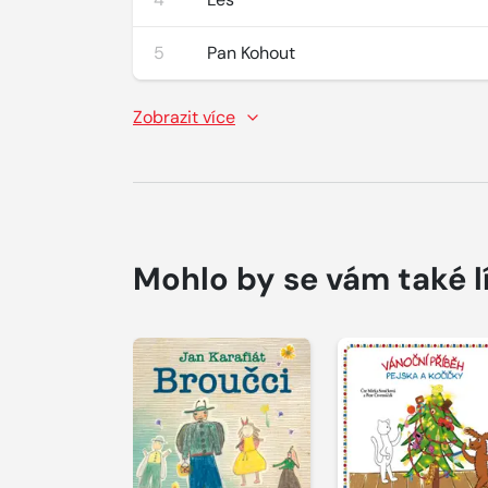
5
Pan Kohout
Zobrazit více
Mohlo by se vám také l
Přehrát
Přehrát
ukázku
ukázku