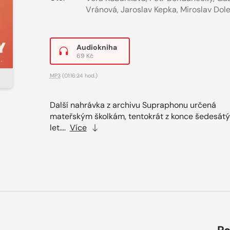
Vránová
,
Jaroslav Kepka
,
Miroslav Dole
Audiokniha
69 Kč
MP3
(01:16:24 hod.)
Další nahrávka z archivu Supraphonu určená
mateřským školkám, tentokrát z konce šedesát
let....
Více