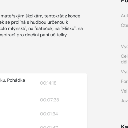
Po
Aut
 mateřským školkám, tentokrát z konce
k se prolíná s hudbou určenou k
Čte
o mlýnské", na "šáteček, na "Elišku", na
spirací pro dnešní paní učitelky...
Vyd
Cel
dél
Vy
tku. Pohádka
For
00:14:18
Vel
00:07:38
Jaz
00:01:34
Ka
00:01:47