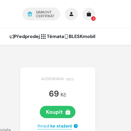
DÁRKOVÝ
CERTIFIKÁT
0
Předprodej
Témata
BLESKmobil
AUDIOKNIHA
(
MP3
)
69
Kč
Koupit
Ihned
ke stažení
?
riela