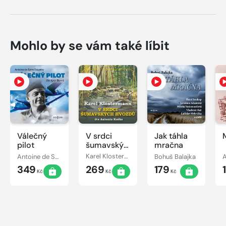
Mohlo by se vám také líbit
Válečný
V srdci
Jak táhla
pilot
šumavských
mračna
hvozdů
Antoine de Saint-Exupéry
Karel Klostermann
Bohuš Balajka
A
349
269
179
Kč
Kč
Kč