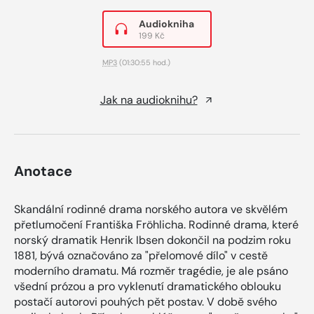
Audiokniha
199 Kč
MP3
(01:30:55 hod.)
Jak na audioknihu?
Anotace
Skandální rodinné drama norského autora ve skvělém
přetlumočení Františka Fröhlicha. Rodinné drama, které
norský dramatik Henrik Ibsen dokončil na podzim roku
1881, bývá označováno za "přelomové dílo" v cestě
moderního dramatu. Má rozměr tragédie, je ale psáno
všední prózou a pro vyklenutí dramatického oblouku
postačí autorovi pouhých pět postav. V době svého