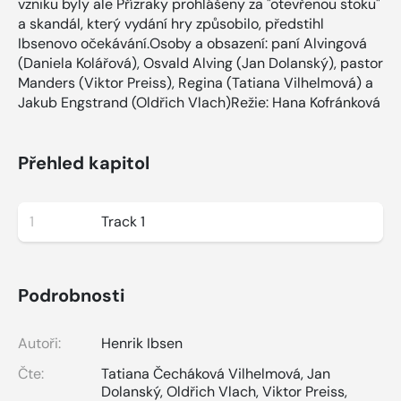
vzniku byly ale Přízraky prohlášeny za "otevřenou stoku"
a skandál, který vydání hry způsobilo, předstihl
Ibsenovo očekávání.Osoby a obsazení: paní Alvingová
(Daniela Kolářová), Osvald Alving (Jan Dolanský), pastor
Manders (Viktor Preiss), Regina (Tatiana Vilhelmová) a
Jakub Engstrand (Oldřich Vlach)Režie: Hana Kofránková
Přehled kapitol
1
Track 1
Podrobnosti
Autoři:
Henrik Ibsen
Čte:
Tatiana Čecháková Vilhelmová
,
Jan
Dolanský
,
Oldřich Vlach
,
Viktor Preiss
,