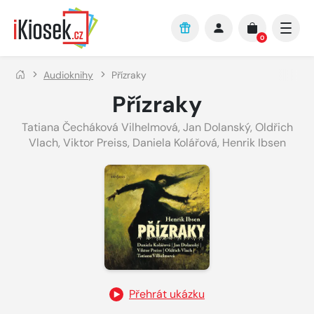
Přejít na hlavní obsah
0
Audioknihy
Přízraky
Přízraky
Tatiana Čecháková Vilhelmová
,
Jan Dolanský
,
Oldřich
Vlach
,
Viktor Preiss
,
Daniela Kolářová
,
Henrik Ibsen
Přehrát ukázku