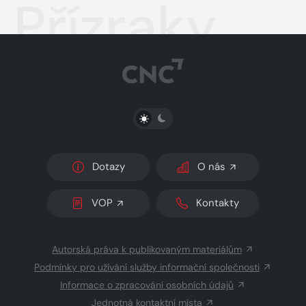
Přízraky
PŘEPNOUT SVĚTLÝ/TMAVÝ REŽIM
Dotazy
O nás
VOP
Kontakty
Autorská práva k publikovaným materiálům
Podmínky pro užívání služby informační společnosti
Informace o zpracování osobních údajů
Jednotná kontaktní místa