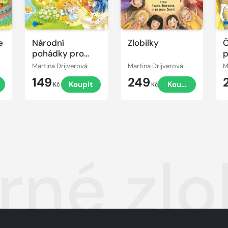
e
Národní
Zlobilky
Č
pohádky pro
p
malé děti
Martina Drijverová
Martina Drijverová
M
149
249
Koupit
Koupit
Kč
Kč
rné zlo