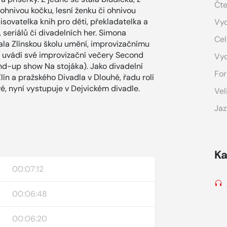
Čte
 ohnivou kočku, lesní ženku či ohnivou
isovatelka knih pro děti, překladatelka a
Vyd
 seriálů či divadelních her. Simona
Cel
la Zlínskou školu umění, improvizačnímu
í uvádí své improvizační večery Second
Vy
nd-up show Na stojáka). Jako divadelní
For
ín a pražského Divadla v Dlouhé, řadu rolí
vé, nyní vystupuje v Dejvickém divadle.
Vel
Jaz
Ka
00:07:12
00:06:48
00:06:20