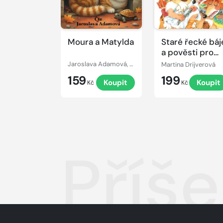
Moura a Matylda
Staré řecké báj
a pověsti pro
malé děti
Jaroslava Adamová, Martina Drijverová
Martina Drijverová
159
199
Koupit
Koupit
Kč
Kč
Příše