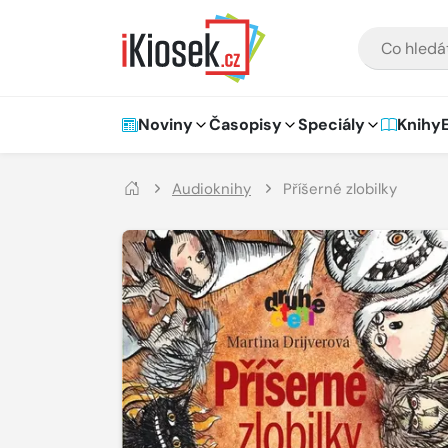
Přejít na hlavní obsah
VYHLEDÁVÁNÍ
Hlavní navigace
Noviny
Časopisy
Speciály
Knihy
Audioknihy
Příšerné zlobilky