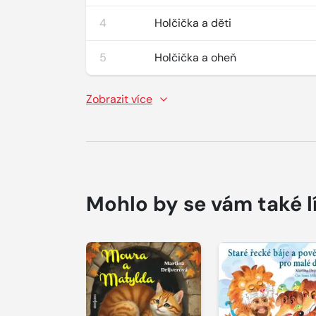
4
Holčička a děti
5
Holčička a oheň
Zobrazit více
Mohlo by se vám také l
Přehrát
Přehrát
ukázku
ukázku