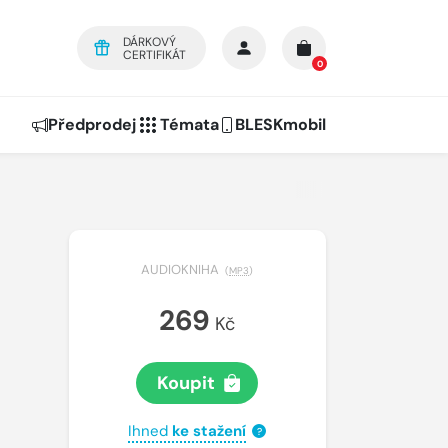
DÁRKOVÝ
CERTIFIKÁT
0
Předprodej
Témata
BLESKmobil
AUDIOKNIHA
(
MP3
)
269
Kč
Koupit
Ihned
ke stažení
?