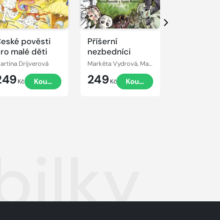
Přehrát
Přehrát
ukázku
ukázku
Další
eské pověsti
Příšerní
Sýsa Kyse
ro malé děti
nezbedníci
artina Drijverová
Markéta Vydrová, Martina Drijverová
Martina Drijv
249
249
99
Koupit
Koupit
K
Kč
Kč
Kč
bilky