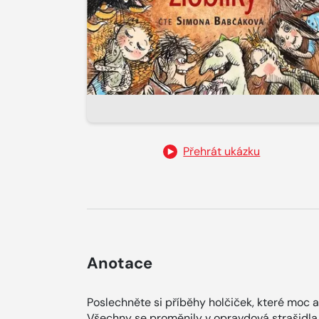
Přehrát ukázku
Anotace
Poslechněte si příběhy holčiček, které moc a 
Všechny se proměnily v opravdová strašidla a