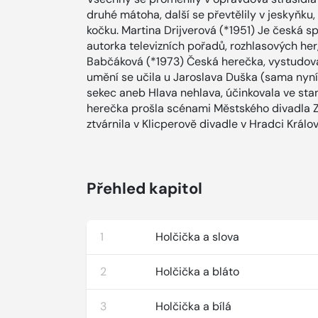
druhé mátoha, další se převtělily v jeskyňku,
kočku. Martina Drijverová (*1951) Je česká sp
autorka televizních pořadů, rozhlasových her,
Babčáková (*1973) Česká herečka, vystudova
umění se učila u Jaroslava Duška (sama nyn
sekec aneb Hlava nehlava, účinkovala ve sta
herečka prošla scénami Městského divadla Zl
ztvárnila v Klicperově divadle v Hradci Králo
Přehled kapitol
1
Holčička a slova
2
Holčička a bláto
3
Holčička a bílá