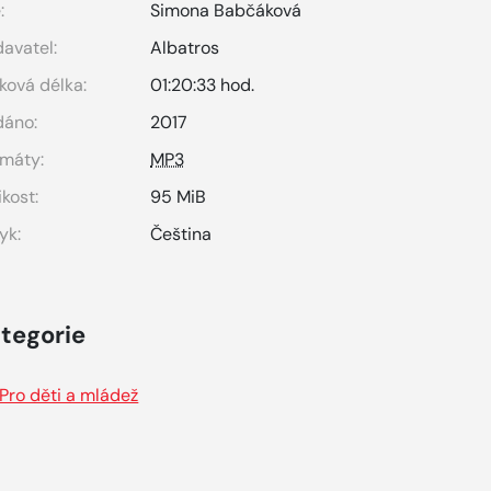
:
Simona Babčáková
avatel:
Albatros
ková délka:
01:20:33 hod.
dáno:
2017
máty:
MP3
ikost:
95 MiB
yk:
Čeština
tegorie
Pro děti a mládež