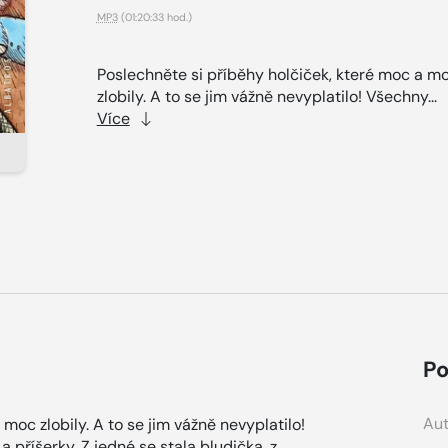
MP3
(01:20:33 hod.)
Poslechněte si příběhy holčiček, které moc a m
zlobily. A to se jim vážně nevyplatilo! Všechny...
Více
Po
Aut
moc zlobily. A to se jim vážně nevyplatilo!
 příšerky. Z jedné se stala bludička, z