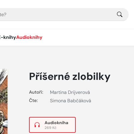
E-knihy
Audioknihy
Příšerné zlobilky
Autoři:
Martina Drijverová
Čte:
Simona Babčáková
Audiokniha
269 Kč