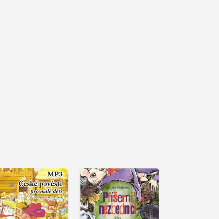
řehrát
kázku