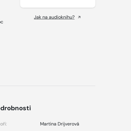
Jak na audioknihu?
oc
drobnosti
oři:
Martina Drijverová