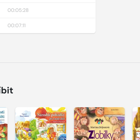
00:05:28
00:07:11
íbit
Přehrát
Přehrát
P
ukázku
ukázku
u