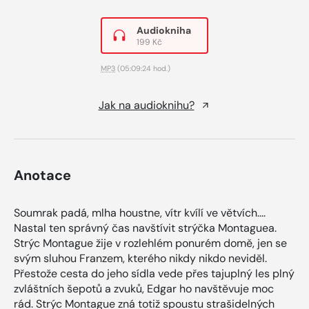
Audiokniha
199 Kč
MP3
(05:09:24 hod.)
Jak na audioknihu?
Anotace
Soumrak padá, mlha houstne, vítr kvílí ve větvích....
Nastal ten správný čas navštívit strýčka Montaguea.
Strýc Montague žije v rozlehlém ponurém domě, jen se
svým sluhou Franzem, kterého nikdy nikdo neviděl.
Přestože cesta do jeho sídla vede přes tajuplný les plný
zvláštních šepotů a zvuků, Edgar ho navštěvuje moc
rád. Strýc Montague zná totiž spoustu strašidelných