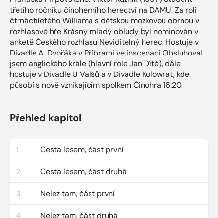
třetího ročníku činoherního herectví na DAMU. Za roli
čtrnáctiletého Williama s dětskou mozkovou obrnou v
rozhlasové hře Krásný mladý obludy byl nominován v
anketě Českého rozhlasu Neviditelný herec. Hostuje v
Divadle A. Dvořáka v Příbrami ve inscenaci Obsluhoval
jsem anglického krále (hlavní role Jan Dítě), dále
hostuje v Divadle U Valšů a v Divadle Kolowrat, kde
působí s nově vznikajícím spolkem Činohra 16:20.
Přehled kapitol
1
Cesta lesem, část první
2
Cesta lesem, část druhá
3
Nelez tam, část první
4
Nelez tam, část druhá