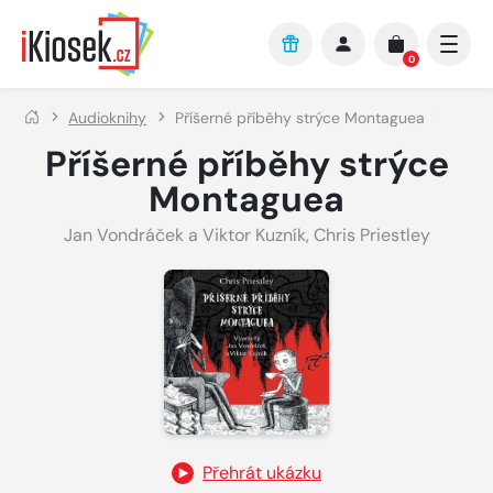
Přejít na hlavní obsah
0
Audioknihy
Příšerné příběhy strýce Montaguea
Příšerné příběhy strýce
Montaguea
Jan Vondráček a Viktor Kuzník
,
Chris Priestley
Přehrát ukázku