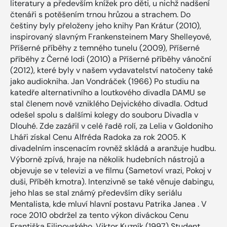
literatury a především knížek pro děti, u nichž nadšení
čtenáři s potěšením trnou hrůzou a strachem. Do
češtiny byly přeloženy jeho knihy Pan Krátur (2010),
inspirovaný slavným Frankensteinem Mary Shelleyové,
Příšerné příběhy z temného tunelu (2009), Příšerné
příběhy z Černé lodi (2010) a Příšerné příběhy vánoční
(2012), které byly v našem vydavatelství natočeny také
jako audiokniha. Jan Vondráček (1966) Po studiu na
katedře alternativního a loutkového divadla DAMU se
stal členem nově vzniklého Dejvického divadla. Odtud
odešel spolu s dalšími kolegy do souboru Divadla v
Dlouhé. Zde zazářil v celé řadě rolí, za Lelia v Goldoniho
Lháři získal Cenu Alfréda Radoka za rok 2005. K
divadelním inscenacím rovněž skládá a aranžuje hudbu.
Výborně zpívá, hraje na několik hudebních nástrojů a
objevuje se v televizi a ve filmu (Sametoví vrazi, Pokoj v
duši, Příběh kmotra). Intenzivně se také věnuje dabingu,
jeho hlas se stal známý především díky seriálu
Mentalista, kde mluví hlavní postavu Patrika Janea . V
roce 2010 obdržel za tento výkon diváckou Cenu
Františka Filipovského. Viktor Kuzník (1997) Student