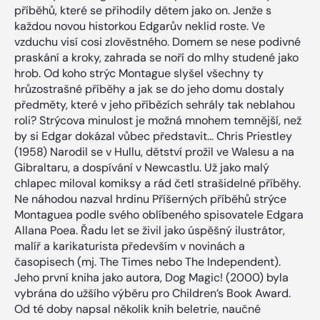
příběhů, které se přihodily dětem jako on. Jenže s
každou novou historkou Edgarův neklid roste. Ve
vzduchu visí cosi zlověstného. Domem se nese podivné
praskání a kroky, zahrada se noří do mlhy studené jako
hrob. Od koho strýc Montague slyšel všechny ty
hrůzostrašné příběhy a jak se do jeho domu dostaly
předměty, které v jeho příbězích sehrály tak neblahou
roli? Strýcova minulost je možná mnohem temnější, než
by si Edgar dokázal vůbec představit... Chris Priestley
(1958) Narodil se v Hullu, dětství prožil ve Walesu a na
Gibraltaru, a dospívání v Newcastlu. Už jako malý
chlapec miloval komiksy a rád četl strašidelné příběhy.
Ne náhodou nazval hrdinu Příšerných příběhů strýce
Montaguea podle svého oblíbeného spisovatele Edgara
Allana Poea. Řadu let se živil jako úspěšný ilustrátor,
malíř a karikaturista především v novinách a
časopisech (mj. The Times nebo The Independent).
Jeho první kniha jako autora, Dog Magic! (2000) byla
vybrána do užšího výběru pro Children’s Book Award.
Od té doby napsal několik knih beletrie, naučné