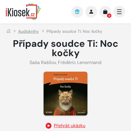
Přejít na hlavní obsah
0
Audioknihy
Případy soudce Ti: Noc kočky
Případy soudce Ti: Noc
kočky
Saša Rašilov
,
Frédéric Lenormand
Přehrát ukázku