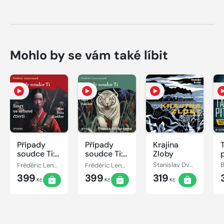
Mohlo by se vám také líbit
Případy
Případy
Krajina
soudce Ti:
soudce Ti:
Zloby
Smrt ve
Pomsta
Frédéric Lenormand
Frédéric Lenormand
Stanislav Dvořák
vrbové
Bílého
399
399
319
čtvrti
tygra
Kč
Kč
Kč