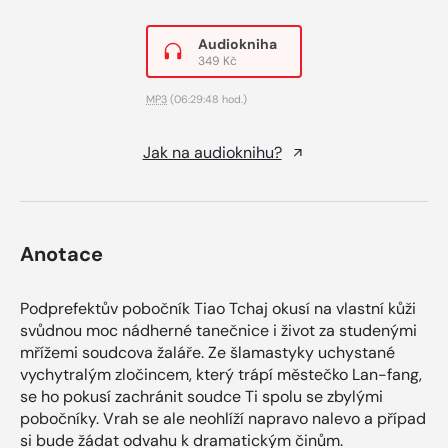
Audiokniha
349 Kč
MP3
(06:29:48 hod.)
Jak na audioknihu?
Anotace
Podprefektův pobočník Tiao Tchaj okusí na vlastní kůži
svůdnou moc nádherné tanečnice i život za studenými
mřížemi soudcova žaláře. Ze šlamastyky uchystané
vychytralým zločincem, který trápí městečko Lan-fang,
se ho pokusí zachránit soudce Ti spolu se zbylými
pobočníky. Vrah se ale neohlíží napravo nalevo a případ
si bude žádat odvahu k dramatickým činům.