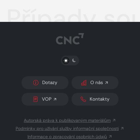
Případy so
PŘEPNOUT SVĚTLÝ/TMAVÝ REŽIM
Dotazy
O nás
VOP
Kontakty
Autorská práva k publikovaným materiálům
Podmínky pro užívání služby informační společnosti
Informace o zpracování osobních údajů