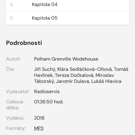
4
Kapitola 04
5
Kapitola 05
Podrobnosti
Autoři:
Pelham Grenville Wodehouse
Čte:
Jiří Suchý
,
Klára Sedláčková-Oltová
,
Tomáš
Havlínek
,
Tereza Dočkalová
,
Miroslav
Táborský
,
Jaromír Dulava
,
Lukáš Hlavica
Vydavatel:
Radioservis
Celková
01:36:50 hod.
délka:
Vydáno:
2018
Formáty:
MP3