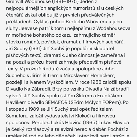
Grenvill Wodehouse (1881–1975) Jeden z
nejpopulárnějších anglických humoristů si u českých
čtenářů získal oblibu již v prvních předválečných
překladech. Cyklus příhod Bertieho Woostera a jeho
sluhy Jeevese patří k tomu nejlepšímu z Wodehouseova
mimořádně bohatého odkazu, zahrnujícího téměř
stovku románů, povídek, dramat a filmových scénářů.
Jiří Suchý (1931) Jiří Suchý je populární skladatel
písňových textů, dramatik. Jeho činnost je zaměřena i
na poezii a prózu, která zahrnuje především písňové
texty. V pražské Redutě začala spolupráce Jiřího
Suchého s Jiřím Šlitrem a Miroslavem Horníčkem,
později i s Ivanem Vyskočilem. V roce 1958 založili spolu
Divadlo Na Zábradlí. Brzy po vzniku Divadla Na zábradlí
vytvořil Jiří Suchý spolu s Jiřím Šlitrem a Františkem
Havlíkem divadlo SEMAFOR (SEdm MAlých FORem). Po
listopadu 1989 se Jiří Suchý stal opět ředitelem
Semaforu, založil vydavatelství Klokočí a filmovou
společnost Perplex. Lukáš Hlavica (1965) Lukáš Hlavica
je český rozhlasový a televizní herec a dabér. Pochází z
umělecké rodiny, jeho dědeček i otec byli herci, strýc je