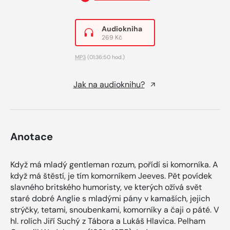
Audiokniha
269 Kč
MP3
(01:36:50 hod.)
Jak na audioknihu?
Anotace
Když má mladý gentleman rozum, pořídí si komorníka. A
když má štěstí, je tím komorníkem Jeeves. Pět povídek
slavného britského humoristy, ve kterých ožívá svět
staré dobré Anglie s mladými pány v kamaších, jejich
strýčky, tetami, snoubenkami, komorníky a čaji o páté. V
hl. rolích Jiří Suchý z Tábora a Lukáš Hlavica. Pelham