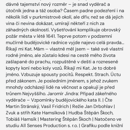
dávné tajemství nový rozměr – je snad vyděrač a
útočník jedna a táž osoba? Časem padne podezření i na
několik lidí v purkmistrově okolí, ale dřív, než se dá jejich
vina či nevina dokázat, umírají někteří z nich za
záhadných okolností. Vyšetřování komplikuje obrovský
požár města v létě 1641. Teprve potom v podzemní
mučírně budějovické radnice vyjde najevo celá pravda…
Říkají mi Kat. Mám – vlastně měl jsem – také své vlastní
rodné jméno, ale zůstalo kdesi na cestě mého života
zašlapané do prachu, rozpuštěné v dešti a roznesené
kopyty koní nebo koly vozů. Říkají mi Kat. Je to dobré
jméno. Vzbuzuje spousty pocitů. Respekt. Strach. Úctu
před zákonem. Je posledním jménem, s jehož zvukem
mnohdy odcházejí lidé na věčnost a opakují je před
trůnem Nejvyššího. Jaromír Jindra: Případ zákeřného
vyděrače – Vzpomínky budějovického kata II. | Čte
Martin Stránský, Vasil Fridrich | Režie Jan Drbohlav |
Zvuk a střih Kate Hamsíková | Hudba Štěpán Škoch,
Tobiáš Hamsík | Mastering Štěpán Škoch | Natočeno ve
studiu All Senses Production s. r.o. | Grafiku podle knižní