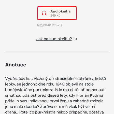
Audiokniha
349 Kč
MP3
(10:40:52 hod.)
Jak na audioknihu?
Anotace
Vyděračův list, vložený do strašidelné schránky, lidské
lebky, se jednoho dne roku 1640 objevil na stole
budějovického purkmistra. Kdo mu chtěl připomenout
smutnou událost před deseti léty, kdy Florián Kudrna
přišel o svou milovanou první ženu a záhadně zmizela
jeho malá dcerka? Zpráva o ní má však být velmi
drahá… Poté, co purkmistra někdo přepadne, dostává