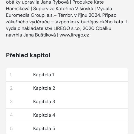
obálky upravila Jana Rybová | Produkce Kate
Hamsíková | Supervize Kateřina Višinská | Vydala
Euromedia Group, a.s.– Témbr, v říjnu 2024. Případ
zákeřného vyděrače – Vzpomínky budějovického kata II.
vydalo nakladatelství LIREGO s.r.o., 2020 Obálku
navrhla Jana Buštíková | www.lirego.cz
Přehled kapitol
1
Kapitola 1
2
Kapitola 2
3
Kapitola 3
4
Kapitola 4
5
Kapitola 5