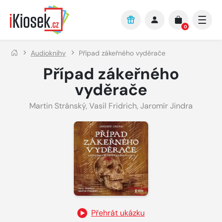
Přejít na hlavní obsah
0
Audioknihy
Případ zákeřného vyděrače
Případ zákeřného
vyděrače
Martin Stránský
,
Vasil Fridrich
,
Jaromír Jindra
Přehrát ukázku