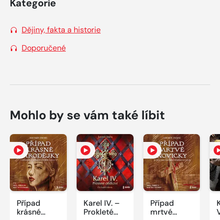
Kategorie
Dějiny, fakta a historie
Doporučené
Mohlo by se vám také líbit
Případ
Karel IV. –
Případ
K
krásné
Prokleté
mrtvé