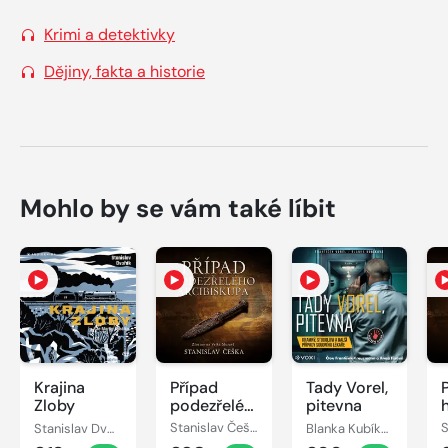
Krimi a detektivky
Dějiny, fakta a historie
Mohlo by se vám také líbit
Krajina
Případ
Tady Vorel,
Zloby
podezřelého
pitevna
arcibiskupa
Stanislav Dvořák
Stanislav Češka
Blanka Kubíková, František Vorel