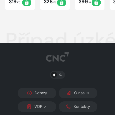
319
328
399
Kč
Kč
Kč
Případ úzk
PŘEPNOUT SVĚTLÝ/TMAVÝ REŽIM
Dotazy
O nás
VOP
Kontakty