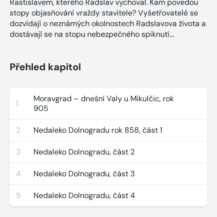
Rastislavem, kterého Radslav vychoval. Kam povedou
stopy objasňování vraždy stavitele? Vyšetřovatelé se
dozvídají o neznámých okolnostech Radslavova života a
dostávají se na stopu nebezpečného spiknutí...
Přehled kapitol
Moravgrad – dnešní Valy u Mikulčic, rok
1
905
2
Nedaleko Dolnogradu rok 858, část 1
3
Nedaleko Dolnogradu, část 2
4
Nedaleko Dolnogradu, část 3
5
Nedaleko Dolnogradu, část 4