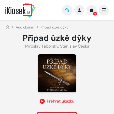
Přejít na hlavní obsah
0
Audioknihy
Případ úzké dýky
Případ úzké dýky
Miroslav Táborský
,
Stanislav Češka
Přehrát ukázku