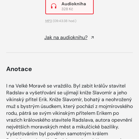
Audiokniha
328 Kč
MP3
(09:43:38 hod.)
Jak na audioknihu?
Anotace
I na Velké Moravě se vraždilo. Byl zabit králův stavitel
Radslav a vyšetřování se ujímají kníže Slavomír a jeho
vikinský přítel Erik. Kníže Slavomír, bohatý a neohrožený
muž s bystrým úsudkem, který pochází z mojmírovského
rodu, pátrá se svým vikinským přítelem Erikem po
vrazích královského stavitele Radslava, autora opevnění
největších moravských měst a mikulčické baziliky.
Vyšetřováním byl pověřen samotným králem