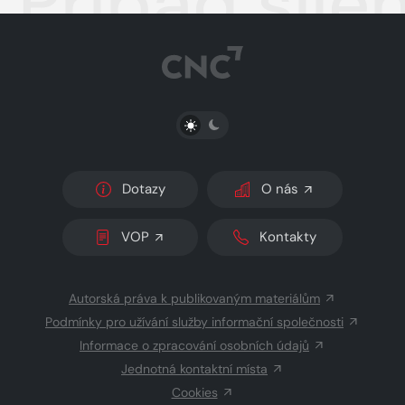
Případ šíl
PŘEPNOUT SVĚTLÝ/TMAVÝ REŽIM
Dotazy
O nás
VOP
Kontakty
Autorská práva k publikovaným materiálům
Podmínky pro užívání služby informační společnosti
Informace o zpracování osobních údajů
Jednotná kontaktní místa
Cookies