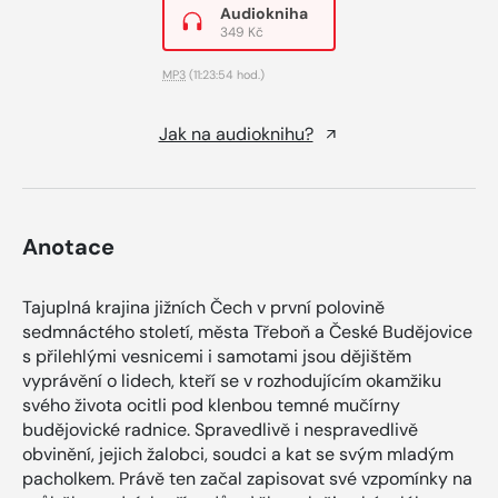
Audiokniha
349 Kč
MP3
(11:23:54 hod.)
Jak na audioknihu?
Anotace
Tajuplná krajina jižních Čech v první polovině
sedmnáctého století, města Třeboň a České Budějovice
s přilehlými vesnicemi i samotami jsou dějištěm
vyprávění o lidech, kteří se v rozhodujícím okamžiku
svého života ocitli pod klenbou temné mučírny
budějovické radnice. Spravedlivě i nespravedlivě
obvinění, jejich žalobci, soudci a kat se svým mladým
pacholkem. Právě ten začal zapisovat své vzpomínky na