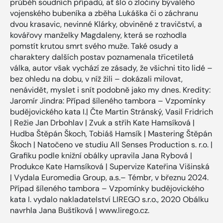
průběh soudních případů, ať šlo o zločiny bývalého
vojenského bubeníka a zběha Lukáška či o záchranu
dvou krasavic, nevinné Klárky, obviněné z travičství, a
kovářovy manželky Magdaleny, která se rozhodla
pomstít krutou smrt svého muže. Také osudy a
charaktery dalších postav poznamenala třicetiletá
válka, autor však vychází ze zásady, že všichni tito lidé –
bez ohledu na dobu, v níž žili – dokázali milovat,
nenávidět, myslet i snít podobně jako my dnes. Kredity:
Jaromír Jindra: Případ šíleného tambora – Vzpomínky
budějovického kata I.| Čte Martin Stránský, Vasil Fridrich
| Režie Jan Drbohlav | Zvuk a střih Kate Hamsíková |
Hudba Štěpán Škoch, Tobiáš Hamsík | Mastering Štěpán
Škoch | Natočeno ve studiu All Senses Production s. r.o. |
Grafiku podle knižní obálky upravila Jana Rybová |
Produkce Kate Hamsíková | Supervize Kateřina Višinská
| Vydala Euromedia Group, a.s.– Témbr, v březnu 2024.
Případ šíleného tambora – Vzpomínky budějovického
kata I. vydalo nakladatelství LIREGO s.r.o., 2020 Obálku
navrhla Jana Buštíková | www.lirego.cz.