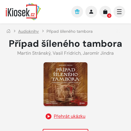
Přejít na hlavní obsah
0
Audioknihy
Případ šíleného tambora
Případ šíleného tambora
Martin Stránský
,
Vasil Fridrich
,
Jaromír Jindra
Přehrát ukázku