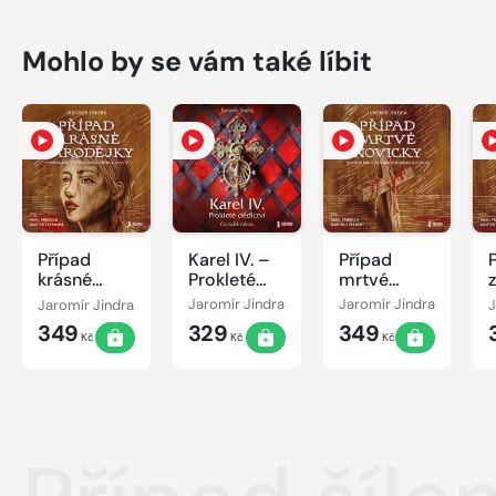
Mohlo by se vám také líbit
Případ
Karel IV. –
Případ
krásné
Prokleté
mrtvé
čarodějky -
dědictví
novicky
Jaromír Jindra
Jaromír Jindra
Jaromír Jindra
J
Vzpomínky
349
329
349
budějovického
Kč
Kč
Kč
kata