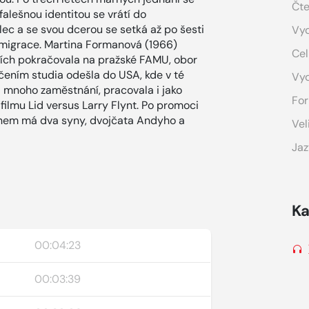
Čte
falešnou identitou se vrátí do
ec a se svou dcerou se setká až po šesti
Vyd
 emigrace. Martina Formanová (1966)
Cel
ích pokračovala na pražské FAMU, obor
čením studia odešla do USA, kde v té
Vy
la mnoho zaměstnání, pracovala i jako
For
filmu Lid versus Larry Flynt. Po promoci
anem má dva syny, dvojčata Andyho a
Vel
Jaz
Ka
00:04:23
00:03:39