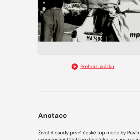
Přehrát ukázku
Anotace
Životní osudy první české top modelky Pavlí
vycestování tříletého děvčátka za svou rodi