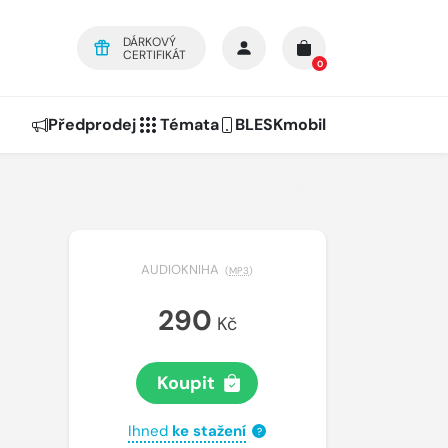
DÁRKOVÝ
CERTIFIKÁT
0
Předprodej
Témata
BLESKmobil
AUDIOKNIHA
(
MP3
)
290
Kč
Koupit
Ihned
ke stažení
?