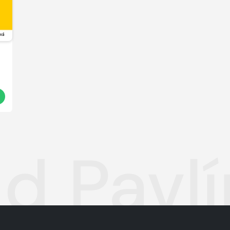
t
ad Pavl