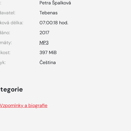
:
Petra Špalková
avatel:
Tebenas
ková délka:
07:00:18 hod.
dáno:
2017
máty:
MP3
ikost:
397 MiB
yk:
Čeština
tegorie
Vzpomínky a biografie