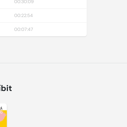
00:30:09
00:22:54
00:07:47
íbit