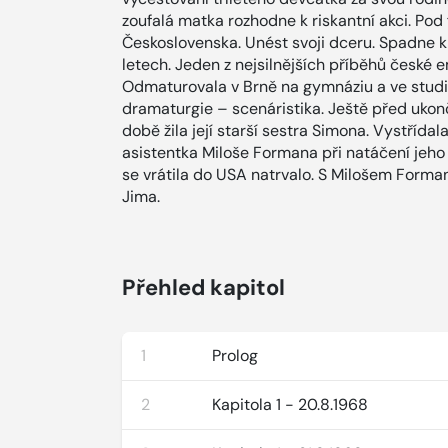
zoufalá matka rozhodne k riskantní akci. Pod 
Československa. Unést svoji dceru. Spadne kl
letech. Jeden z nejsilnějších příběhů české
Odmaturovala v Brně na gymnáziu a ve studi
dramaturgie – scenáristika. Ještě před ukon
době žila její starší sestra Simona. Vystřída
asistentka Miloše Formana při natáčení jeho 
se vrátila do USA natrvalo. S Milošem Form
Jima.
Přehled kapitol
1
Prolog
2
Kapitola 1 - 20.8.1968