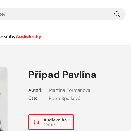
E-knihy
Audioknihy
Případ Pavlína
Autoři:
Martina Formanová
Čte:
Petra Špalková
Audiokniha
290 Kč