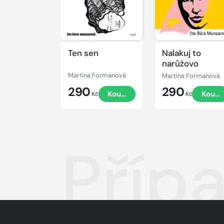
Ten sen
Nalakuj to
narůžovo
Martina Formanová
Martina Formanová
290
290
Koupit
Koupi
Kč
Kč
Příp