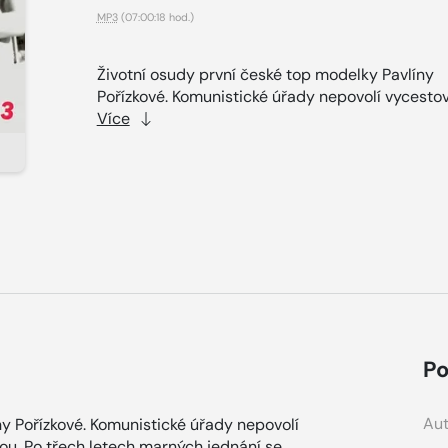
MP3
(07:00:18 hod.)
Životní osudy první české top modelky Pavlíny
Pořízkové. Komunistické úřady nepovolí vycestov
Více
Po
Aut
ny Pořízkové. Komunistické úřady nepovolí
nou. Po třech letech marných jednání se