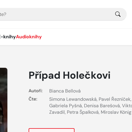
E-knihy
Audioknihy
Případ Holečkovi
Autoři:
Bianca Bellová
Čte:
Simona Lewandowská
,
Pavel Řezníček
,
Gabriela Pyšná
,
Denisa Barešová
,
Vikt
Zavadil
,
Petra Špalková
,
Miroslav König