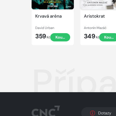
Krvavá aréna
Aristokrat
David Urban
Antonín Mazáč
359
349
Koupit
Koupi
Kč
Kč
Příp
Dotazy