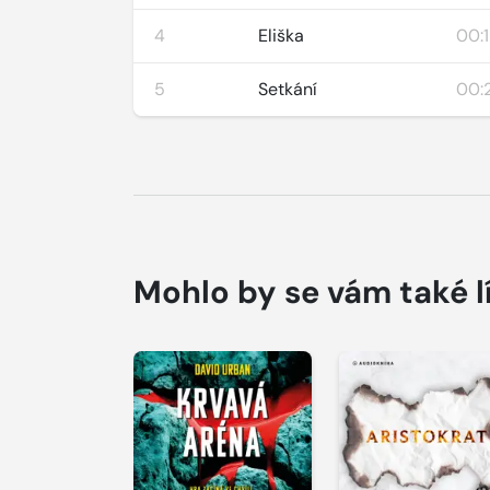
4
Eliška
00:
5
Setkání
00:2
Mohlo by se vám také l
Přehrát
Přehrát
ukázku
ukázku