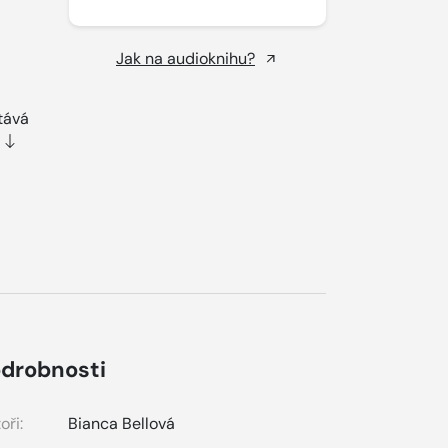
Jak na audioknihu?
tává
drobnosti
oři:
Bianca Bellová