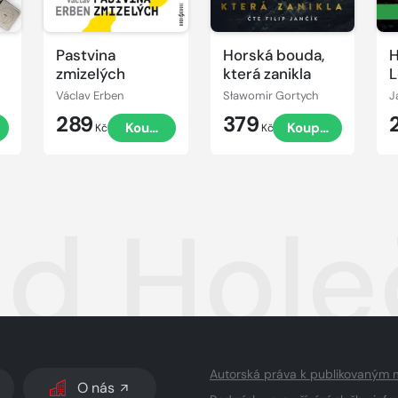
Pastvina
Horská bouda,
H
zmizelých
která zanikla
L
Václav Erben
Sławomir Gortych
J
289
379
t
Koupit
Koupit
Kč
Kč
ad Hole
Autorská práva k publikovaným 
O nás