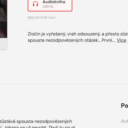
Audiokniha
289 Kč
MP3
(01:43:06 hod.)
Zločin je vyřešený, vrah odsouzený, a přesto zůs
spousta nezodpovězených otázek... První...
Více
Po
Aut
to zůstává spousta nezodpovězených
ci. Johana se už nevrátí. Zbyli tu po ní