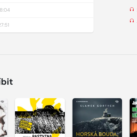
18:04
7:51
íbit
Přehrát
Přehrát
P
ukázku
ukázku
u