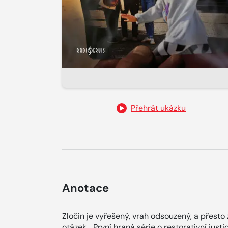
Přehrát ukázku
Anotace
Zločin je vyřešený, vrah odsouzený, a přes
otázek... První hraná série o restorativní justi