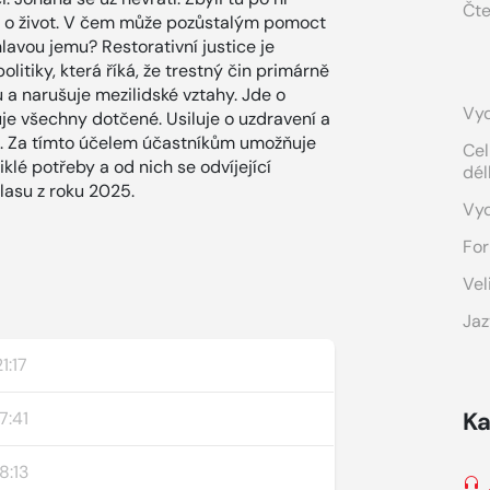
Čte
avil o život. V čem může pozůstalým pomoct
lavou jemu? Restorativní justice je
litiky, která říká, že trestný čin primárně
 a narušuje mezilidské vztahy. Jde o
Vyd
je všechny dotčené. Usiluje o uzdravení a
. Za tímto účelem účastníkům umožňuje
Cel
klé potřeby a od nich se odvíjející
dél
lasu z roku 2025.
Vy
For
Vel
Jaz
1:17
Ka
7:41
8:13