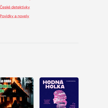
České detektivky
Povídky a novely
řehrát
kázku
Přehrát
Přehrát
ukázku
ukázku