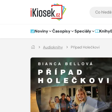
Přejít na hlavní obsah
VYHLEDÁVÁNÍ
Hlavní navigace
Noviny
Časopisy
Speciály
Knihy
Audioknihy
Případ Holečkovi