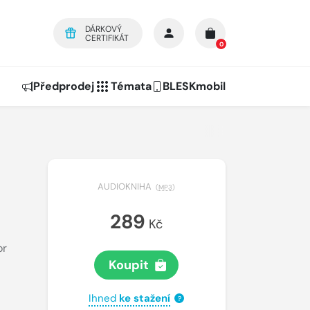
DÁRKOVÝ
CERTIFIKÁT
0
Předprodej
Témata
BLESKmobil
AUDIOKNIHA
(
MP3
)
289
Kč
or
Koupit
Ihned
ke stažení
?