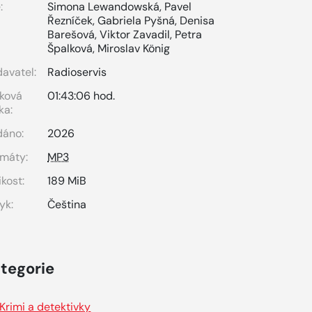
:
Simona Lewandowská
,
Pavel
Řezníček
,
Gabriela Pyšná
,
Denisa
Barešová
,
Viktor Zavadil
,
Petra
Špalková
,
Miroslav König
avatel:
Radioservis
ková
01:43:06 hod.
ka:
dáno:
2026
máty:
MP3
ikost:
189 MiB
yk:
Čeština
tegorie
Krimi a detektivky