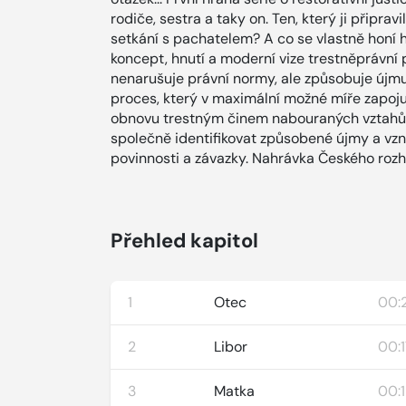
rodiče, sestra a taky on. Ten, který ji připr
setkání s pachatelem? A co se vlastně honí h
koncept, hnutí a moderní vize trestněprávní po
nenarušuje právní normy, ale způsobuje újmu
proces, který v maximální možné míře zapoju
obnovu trestným činem nabouraných vztahů
společně identifikovat způsobené újmy a vzni
povinnosti a závazky. Nahrávka Českého rozh
Přehled kapitol
1
Otec
00:2
2
Libor
00:1
3
Matka
00:1