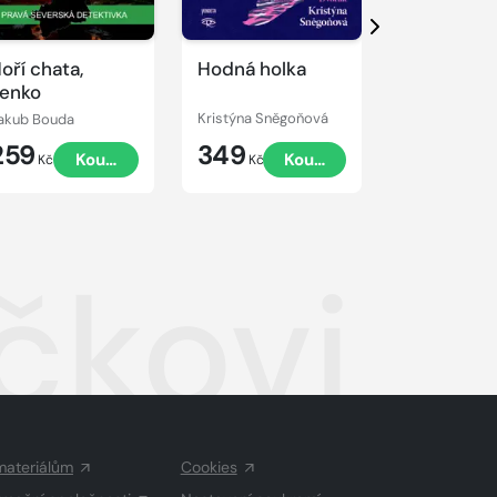
Další
oří chata,
Hodná holka
Príbeh det
enko
akub Bouda
Kristýna Sněgoňová
259
349
324
Koupit
Koupit
Kč
Kč
Kč
čkovi
materiálům
Cookies