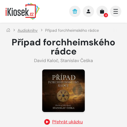
Přejít na hlavní obsah
0
Audioknihy
Případ forchheimského rádce
Případ forchheimského
rádce
David Kaloč
,
Stanislav Češka
Přehrát ukázku