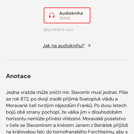
Audiokniha
328 Kč
MP3
(05:08:14 hod.)
Jak na audioknihu?
Anotace
Jedna vražda může zničit mír. Slavomír musí jednat. Píše
se rok 872, po dvojí zradě přijímá Svatopluk vládu a
Moravané čelí tvrdým nájezdům Franků. Po dvou letech
bojů obě strany pochopí, že válka jim v dlouhodobém
horizontu nemůže přinést vítězství. Moravské poselstvo
v čele se Slavomírem a knězem Janem z Benátek přijíždí
na královskou falc do hornofranského Forchheimu, aby s