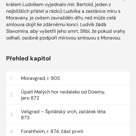
králem Ludvíkem vyjednalo mír. Bertold, jeden z
nejbližších přátel a rádců Ludvíka a zastánce míru s
Moravany, je ovšem zavražděn dřív, než může celá
smlouva dojít ke zdárnému konci. Ludvík žádá
Slavomíra, aby vyšetřil jeho smrt. Slíbí, že pokud vrahy
odhalí, osobně podpoří mírovou smlouvu s Moravou.
Přehled kapitol
1
Moravgrad, r. 905
Úpatí Malých hor nedaleko od Dowiny,
2
jaro 872
Veligrad – Špitálský vrch, začátek léta
3
873
4
Forahheim, r. 874, část první