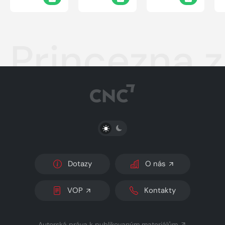
Princezna 
PŘEPNOUT SVĚTLÝ/TMAVÝ REŽIM
Dotazy
O nás
VOP
Kontakty
Autorská práva k publikovaným materiálům