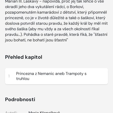
Marian III. Laskavý - napovídá, proč jej tak lehce o vše
okradli jeho dva vykutálení rádci, o Borkovi,
pozapomenutém kamarádovi z dětství, který připomněl
princezně, co je v životě důležité a také o šaškovi, který
doslova potvrdil starou pravdu, že každý král by měl mít
svého šaška (aby mu vždy a za všech okolností říkal
pravdu...). Pohádka o staré pravdě, která říká, že "šťastní
jsou bohatí, ne bohatí jsou šťastní"
Přehled kapitol
Princezna z Nemanic aneb Trampoty s
1
truhlou
Podrobnosti
Autoři:
Marie Křepelková