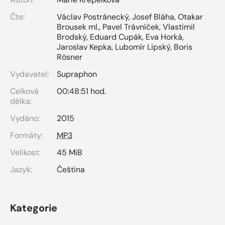
Čte:
Václav Postránecký
,
Josef Bláha
,
Otakar
Brousek ml.
,
Pavel Trávníček
,
Vlastimil
Brodský
,
Eduard Cupák
,
Eva Horká
,
Jaroslav Kepka
,
Lubomír Lipský
,
Boris
Rösner
Vydavatel:
Supraphon
Celková
00:48:51 hod.
délka:
Vydáno:
2015
Formáty:
MP3
Velikost:
45 MiB
Jazyk:
Čeština
Kategorie