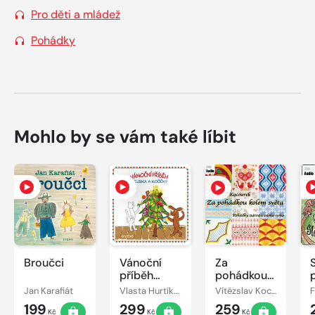
Pro děti a mládež
Pohádky
Mohlo by se vám také líbit
Broučci
Vánoční
Za
příběh
pohádkou
pejska a
kolem
Jan Karafiát
Vlasta Hurtíková
Vítězslav Kocourek
kočičky
světa
199
299
259
Kč
Kč
Kč