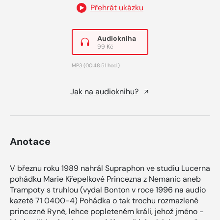
Přehrát ukázku
Audiokniha
99 Kč
MP3
(00:48:51 hod.)
Jak na audioknihu?
Anotace
V březnu roku 1989 nahrál Supraphon ve studiu Lucerna
pohádku Marie Křepelkové Princezna z Nemanic aneb
Trampoty s truhlou (vydal Bonton v roce 1996 na audio
kazetě 71 0400-4) Pohádka o tak trochu rozmazlené
princezně Ryně, lehce popleteném králi, jehož jméno -