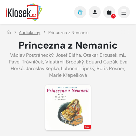
Přejít na hlavní obsah
0
Audioknihy
Princezna z Nemanic
Princezna z Nemanic
Václav Postránecký
,
Josef Bláha
,
Otakar Brousek ml.
,
Pavel Trávníček
,
Vlastimil Brodský
,
Eduard Cupák
,
Eva
Horká
,
Jaroslav Kepka
,
Lubomír Lipský
,
Boris Rösner
,
Marie Křepelková