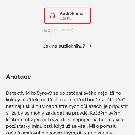
Audiokniha
329 Kč
MP3
(06:06:12 hod.)
Jak na audioknihu?
Anotace
Detektiv Miko Syrový se po zatčení svého nejbližšího
kolegy a přítele ocitá sám uprostřed bouře. Ještě těžší,
než najít skulinu v neprůstřelných důkazech, je připustit
si, že by se mohly zakládat na pravdě. Každým svým
krokem totiž jen odkrývá další nepříjemná tajemství a
pozůstatky minulosti. Když už se však Miko pomalu
začíná smiřovat s neodvratným, díky podivnému