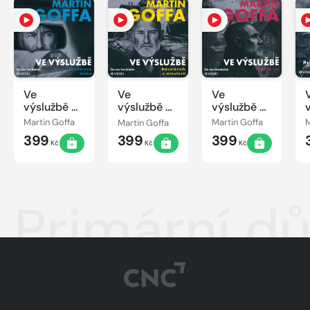
Ve
Ve
Ve
výslužbě -
výslužbě -
výslužbě -
Luciferova
Návštěvník
Smrt na vsi
Martin Goffa
Martin Goffa
Martin Goffa
M
holka
z minulosti
399
399
399
Kč
Kč
Kč
Primární d