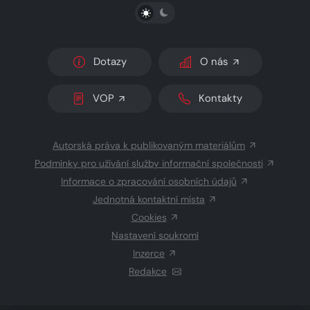
PŘEPNOUT SVĚTLÝ/TMAVÝ REŽIM
Dotazy
O nás
VOP
Kontakty
Autorská práva k publikovaným materiálům
Podmínky pro užívání služby informační společnosti
Informace o zpracování osobních údajů
Jednotná kontaktní místa
Cookies
Nastavení soukromí
Inzerce
Redakce