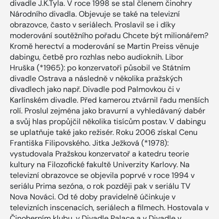
divadle J.K.Tyla. V roce 1998 se stal členem činohry
Národního divadla. Objevuje se také na televizní
obrazovce, často v seriálech. Proslavil se i díky
moderování soutěžního pořadu Chcete být milionářem?
Kromě herectví a moderování se Martin Preiss věnuje
dabingu, četbě pro rozhlas nebo audioknih. Libor
Hruška (*1965): po konzervatoři působil ve Státním
divadle Ostrava a následně v několika pražských
divadlech jako např. Divadle pod Palmovkou či v
Karlínském divadle. Před kamerou ztvárnil řadu menších
rolí. Proslul zejména jako bravurní a vyhledávaný dabér
a svůj hlas propůjčil několika tisícům postav. V dabingu
se uplatňuje také jako režisér. Roku 2006 získal Cenu
Františka Filipovského. Jitka Ježková (*1978):
vystudovala Pražskou konzervatoř a katedru teorie
kultury na Filozofické fakultě Univerzity Karlovy. Na
televizní obrazovce se objevila poprvé v roce 1994 v
seriálu Prima sezóna, o rok později pak v seriálu TV
Nova Nováci. Od té doby pravidelně účinkuje v
televizních inscenacích, seriálech a filmech. Hostovala v
Činoherním klubu, v Divadle Palace a v Divadle v