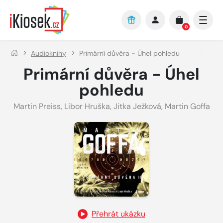
Přejít na hlavní obsah
0
Audioknihy
Primární důvěra - Úhel pohledu
Primární důvěra - Úhel
pohledu
Martin Preiss
,
Libor Hruška
,
Jitka Ježková
,
Martin Goffa
Přehrát ukázku