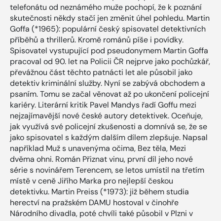
telefonátu od neznámého muže pochopí, že k poznání
skutečnosti někdy stačí jen změnit úhel pohledu. Martin
Goffa (*1965): populární český spisovatel detektivních
příběhů a thrillerů. Kromě románů píše i povídky.
Spisovatel vystupující pod pseudonymem Martin Goffa
pracoval od 90. let na Policii ČR nejprve jako pochůzkář,
převážnou část těchto patnácti let ale působil jako
detektiv kriminální služby. Nyní se zabývá obchodem a
psaním. Tomu se začal věnovat až po ukončení policejní
kariéry. Literární kritik Pavel Mandys řadí Goffu mezi
nejzajímavější nové české autory detektivek. Oceňuje,
jak využívá své policejní zkušenosti a domnívá se, že se
jako spisovatel s každým dalším dílem zlepšuje. Napsal
například Muž s unavenýma očima, Bez těla, Mezi
dvěma ohni. Román Přiznat vinu, první díl jeho nové
série s novinářem Terencem, se letos umístil na třetím
místě v ceně Jiřího Marka pro nejlepší českou
detektivku. Martin Preiss (*1973): již během studia
herectví na pražském DAMU hostoval v činohře
Národního divadla, poté chvíli také působil v Plzni v