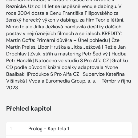
Řeznické. Už od 14 let se úspěšně věnuje dabingu. V
roce 2004 dostala Cenu Františka Filipovského za
ženský herecký výkon v dabingu za film Teorie létání.
Mimo to ale Jitka Ježková namluvila desítky dalších
postav v nejrůznějších filmech a seriálech. KREDITY:
Martin Goffa: Primární důvěra – Úhel pohledu | Čte
Martin Preiss, Libor Hruška a Jitka Ježková | Režie Jan
Drbohlav | Zvuk, střih a mastering Petr Šedivý | Hudba
Petr Hanzlík| Natočeno ve studiu S Pro Alfa CZ |Grafiku
CD podle původní knižní obálky adaptovala Yvone
Baalbaki |Produkce S Pro Alfa CZ | Supervize Kateřina
Višinská | Vydala Euromedia Group, a. s. – Témbr v říjnu
2023.
Přehled kapitol
1
Prolog - Kapitola 1