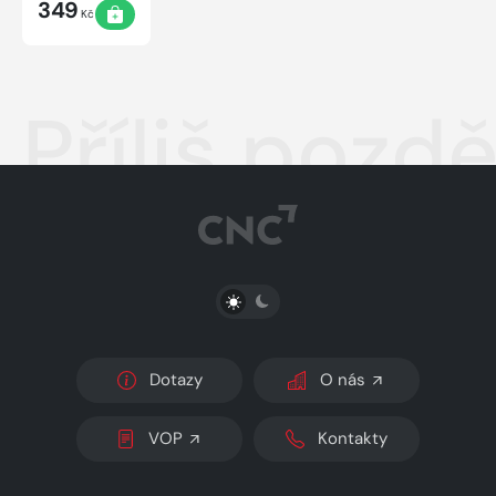
349
Kč
Příliš pozd
PŘEPNOUT SVĚTLÝ/TMAVÝ REŽIM
Dotazy
O nás
VOP
Kontakty