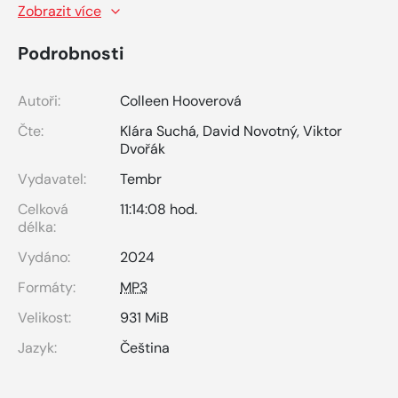
Zobrazit více
Podrobnosti
Autoři:
Colleen Hooverová
Čte:
Klára Suchá
,
David Novotný
,
Viktor
Dvořák
Vydavatel:
Tembr
Celková
11:14:08 hod.
délka:
Vydáno:
2024
Formáty:
MP3
Velikost:
931 MiB
Jazyk:
Čeština