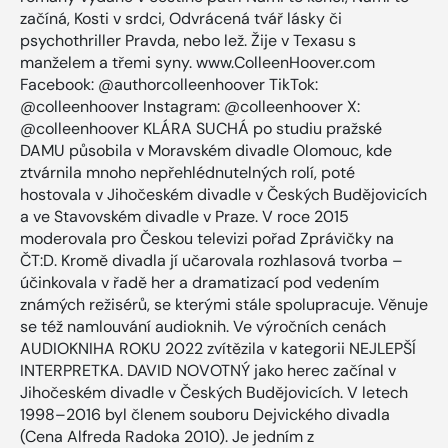
začíná, Kosti v srdci, Odvrácená tvář lásky či
psychothriller Pravda, nebo lež. Žije v Texasu s
manželem a třemi syny. www.ColleenHoover.com
Facebook: @authorcolleenhoover TikTok:
@colleenhoover Instagram: @colleenhoover X:
@colleenhoover KLÁRA SUCHÁ po studiu pražské
DAMU působila v Moravském divadle Olomouc, kde
ztvárnila mnoho nepřehlédnutelných rolí, poté
hostovala v Jihočeském divadle v Českých Budějovicích
a ve Stavovském divadle v Praze. V roce 2015
moderovala pro Českou televizi pořad Zprávičky na
ČT:D. Kromě divadla jí učarovala rozhlasová tvorba –
účinkovala v řadě her a dramatizací pod vedením
známých režisérů, se kterými stále spolupracuje. Věnuje
se též namlouvání audioknih. Ve výročních cenách
AUDIOKNIHA ROKU 2022 zvítězila v kategorii NEJLEPŠÍ
INTERPRETKA. DAVID NOVOTNÝ jako herec začínal v
Jihočeském divadle v Českých Budějovicích. V letech
1998–2016 byl členem souboru Dejvického divadla
(Cena Alfreda Radoka 2010). Je jedním z