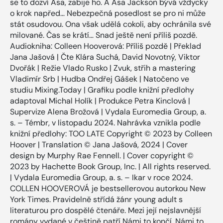
se to dozví Asa, zabije ho. A Asa Jackson bývá vždycky
o krok napřed… Nebezpečná posedlost se pro ni může
stát osudovou. Ona však udělá cokoli, aby ochránila své
milované. Čas se krátí… Snad ještě není příliš pozdě.
Audiokniha: Colleen Hooverová: Příliš pozdě | Překlad
Jana Jašová | Čte Klára Suchá, David Novotný, Viktor
Dvořák | Režie Vlado Rusko | Zvuk, střih a mastering
Vladimír Srb | Hudba Ondřej Gášek | Natočeno ve
studiu Mixing.Today | Grafiku podle knižní předlohy
adaptoval Michal Holík | Produkce Petra Kinclová |
Supervize Alena Brožová | Vydala Euromedia Group, a.
s. – Témbr, v listopadu 2024. Nahrávka vznikla podle
knižní předlohy: TOO LATE Copyright © 2023 by Colleen
Hoover | Translation © Jana Jašová, 2024 | Cover
design by Murphy Rae Fennell. | Cover copyright ©
2023 by Hachette Book Group, Inc. | All rights reserved.
| Vydala Euromedia Group, a. s. – Ikar v roce 2024.
COLLEN HOOVEROVÁ je bestsellerovou autorkou New
York Times. Pravidelně střídá žánr young adult s
literaturou pro dospělé čtenáře. Mezi její nejslavnější
romány vydané v češtině patří Námi to končí, Námi to