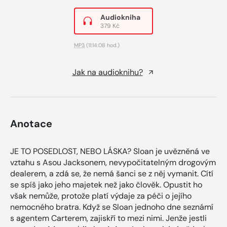
Audiokniha
379 Kč
MP3
(11:14:08 hod.)
Jak na audioknihu?
Anotace
JE TO POSEDLOST, NEBO LÁSKA? Sloan je uvězněná ve
vztahu s Asou Jacksonem, nevypočitatelným drogovým
dealerem, a zdá se, že nemá šanci se z něj vymanit. Cítí
se spíš jako jeho majetek než jako člověk. Opustit ho
však nemůže, protože platí výdaje za péči o jejího
nemocného bratra. Když se Sloan jednoho dne seznámí
s agentem Carterem, zajiskří to mezi nimi. Jenže jestli