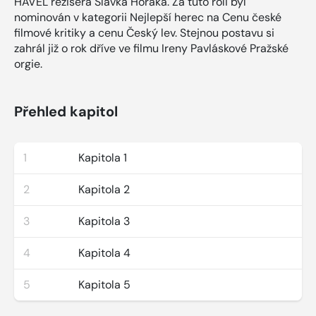
HAVEL režiséra Slávka Horáka. Za tuto roli byl
nominován v kategorii Nejlepší herec na Cenu české
filmové kritiky a cenu Český lev. Stejnou postavu si
zahrál již o rok dříve ve filmu Ireny Pavláskové Pražské
orgie.
Přehled kapitol
1
Kapitola 1
2
Kapitola 2
3
Kapitola 3
4
Kapitola 4
5
Kapitola 5