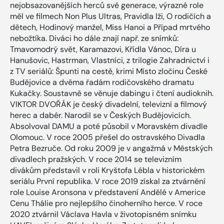
nejobsazovanějších herců své generace, výrazné role
měl ve filmech Non Plus Ultras, Pravidla lži, O rodičích a
dětech, Hodinový manžel, Miss Hanoi a Případ mrtvého
nebožtíka. Diváci ho dále znají např. ze snímků:
Tmavomodrý svět, Karamazovi, Křídla Vánoc, Díra u
Hanušovic, Hastrman, Vlastníci, z trilogie Zahradnictví i
z TV seriálů: Špunti na cestě, krimi Místo zločinu České
Budějovice a dvěma řadám rodičovského dramatu
Kukačky. Soustavně se věnuje dabingu i čtení audioknih.
VIKTOR DVOŘÁK je český divadelní, televizní a filmový
herec a dabér. Narodil se v Českých Budějovicích.
Absolvoval DAMU a poté působil v Moravském divadle
Olomouc. V roce 2005 přešel do ostravského Divadla
Petra Bezruče. Od roku 2009 je v angažmá v Městských
divadlech pražských. V roce 2014 se televizním
divákům představil v roli Kryštofa Lébla v historickém
seriálu První republika. V roce 2019 získal za ztvárnění
role Louise Aronsona v představení Andělé v Americe
Cenu Thálie pro nejlepšího činoherního herce. V roce
2020 ztvárnil Václava Havla v životopisném snímku