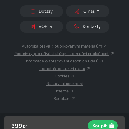
Dotazy
O nás
VOP
Kontakty
Autorská práva k publikovaným materiálům
Podmínky pro užívání služby informační společnosti
Informace o zpracování osobních údajů
Jednotná kontaktní místa
Cookies
Nastavení soukromí
Inzerce
Redakce
© 2026 Copyright
CZECH NEWS CENTER a.s.
a dodavatelé
399
Koupit
Kč
obsahu