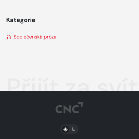
Kategorie
Společenská próza
Přijít za sví
PŘEPNOUT SVĚTLÝ/TMAVÝ REŽIM