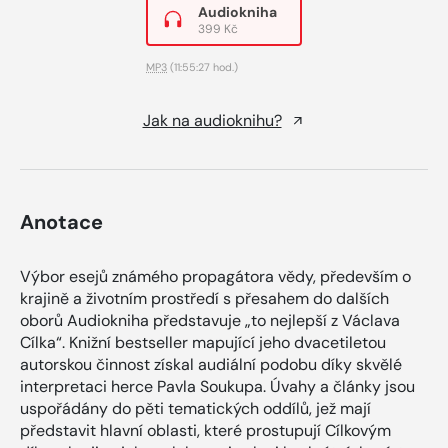
Audiokniha
399 Kč
MP3
(11:55:27 hod.)
Jak na audioknihu?
Anotace
Výbor esejů známého propagátora vědy, především o
krajině a životním prostředí s přesahem do dalších
oborů Audiokniha představuje „to nejlepší z Václava
Cílka“. Knižní bestseller mapující jeho dvacetiletou
autorskou činnost získal audiální podobu díky skvělé
interpretaci herce Pavla Soukupa. Úvahy a články jsou
uspořádány do pěti tematických oddílů, jež mají
představit hlavní oblasti, které prostupují Cílkovým