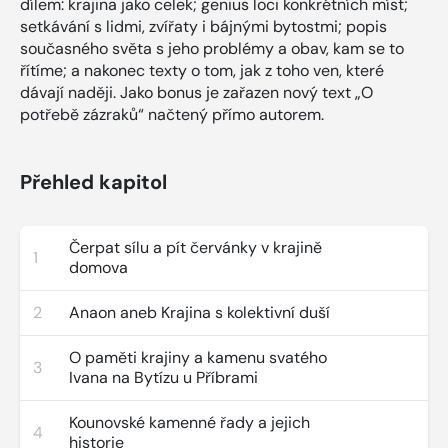
dílem: krajina jako celek; genius loci konkrétních míst;
setkávání s lidmi, zvířaty i bájnými bytostmi; popis
současného světa s jeho problémy a obav, kam se to
řítíme; a nakonec texty o tom, jak z toho ven, které
dávají naději. Jako bonus je zařazen nový text „O
potřebě zázraků“ načtený přímo autorem.
Přehled kapitol
Čerpat sílu a pít červánky v krajině
1
domova
2
Anaon aneb Krajina s kolektivní duší
O paměti krajiny a kamenu svatého
3
Ivana na Bytízu u Příbrami
Kounovské kamenné řady a jejich
4
historie