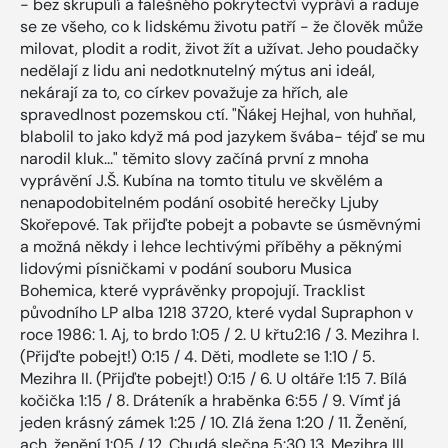
- bez skrupulí a falešného pokrytectví vypráví a raduje
se ze všeho, co k lidskému životu patří - že člověk může
milovat, plodit a rodit, život žít a užívat. Jeho poudačky
nedělají z lidu ani nedotknutelný mýtus ani ideál,
nekárají za to, co církev považuje za hřích, ale
spravedlnost pozemskou ctí. "Ňákej Hejhal, von huhňal,
blabolil to jako když má pod jazykem švába- téjď se mu
narodil kluk..." těmito slovy začíná první z mnoha
vyprávění J.Š. Kubína na tomto titulu ve skvělém a
nenapodobitelném podání osobité herečky Ljuby
Skořepové. Tak přijďte pobejt a pobavte se úsměvnými
a možná někdy i lehce lechtivými příběhy a pěknými
lidovými písničkami v podání souboru Musica
Bohemica, které vyprávěnky propojují. Tracklist
původního LP alba 1218 3720, které vydal Supraphon v
roce 1986: 1. Aj, to brdo 1:05 / 2. U křtu2:16 / 3. Mezihra I.
(Přijďte pobejt!) 0:15 / 4. Děti, modlete se 1:10 / 5.
Mezihra II. (Přijďte pobejt!) 0:15 / 6. U oltáře 1:15 7. Bílá
kočička 1:15 / 8. Dráteník a hraběnka 6:55 / 9. Vímť já
jeden krásný zámek 1:25 / 10. Zlá žena 1:20 / 11. Ženění,
ach, ženění 1:05 / 12. Chudá slečna 5:30 13. Mezihra III.