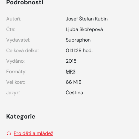
Podrobnosti
Autoři:
Josef Štefan Kubín
Čte:
Ljuba Skořepová
Vydavatel:
Supraphon
Celková délka:
01:11:28 hod.
Vydáno:
2015
Formáty:
MP3
Velikost:
66 MiB
Jazyk:
Čeština
Kategorie
Pro děti a mládež