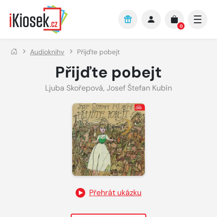
Přejít na hlavní obsah
0
Audioknihy
Přijďte pobejt
Přijďte pobejt
Ljuba Skořepová
,
Josef Štefan Kubín
Přehrát ukázku