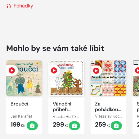
Pohádky
Mohlo by se vám také líbit
Broučci
Vánoční
Za
příběh
pohádkou
pejska a
kolem
Jan Karafiát
Vlasta Hurtíková
Vítězslav Kocourek
kočičky
světa
199
299
259
Kč
Kč
Kč