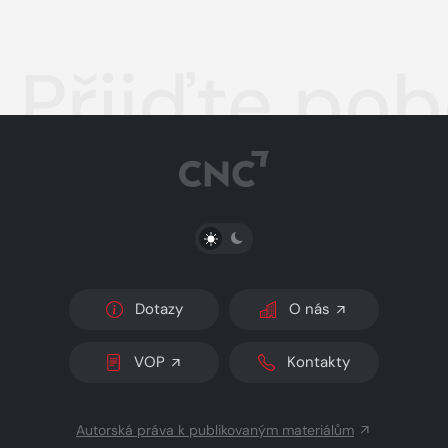
Přijďte pob
PŘEPNOUT SVĚTLÝ/TMAVÝ REŽIM
Dotazy
O nás
VOP
Kontakty
Autorská práva k publikovaným materiálům