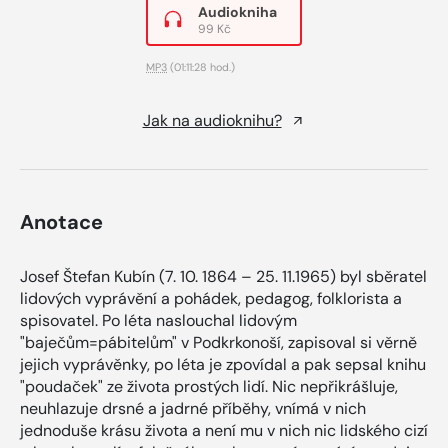
Audiokniha
99 Kč
MP3
(01:11:28 hod.)
Jak na audioknihu?
Anotace
Josef Štefan Kubín (7. 10. 1864 – 25. 11.1965) byl sběratel
lidových vyprávění a pohádek, pedagog, folklorista a
spisovatel. Po léta naslouchal lidovým
"baječům=pábitelům" v Podkrkonoší, zapisoval si věrně
jejich vyprávěnky, po léta je zpovídal a pak sepsal knihu
"poudaček" ze života prostých lidí. Nic nepřikrášluje,
neuhlazuje drsné a jadrné příběhy, vnímá v nich
jednoduše krásu života a není mu v nich nic lidského cizí