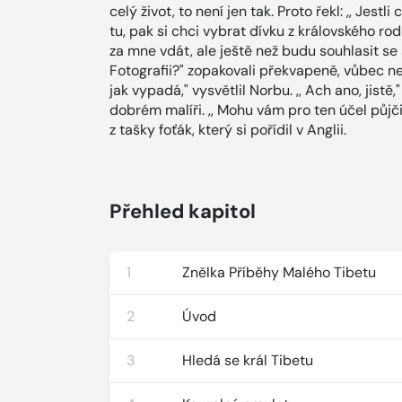
celý život, to není jen tak. Proto řekl: ,, Jest
tu, pak si chci vybrat dívku z královského ro
za mne vdát, ale ještě než budu souhlasit se sva
Fotografii?" zopakovali překvapeně, vůbec nev
jak vypadá," vysvětlil Norbu. ,, Ach ano, jistě,
dobrém malíři. ,, Mohu vám pro ten účel půjči
z tašky foťák, který si pořídil v Anglii.
Přehled kapitol
1
Znělka Příběhy Malého Tibetu
2
Úvod
3
Hledá se král Tibetu