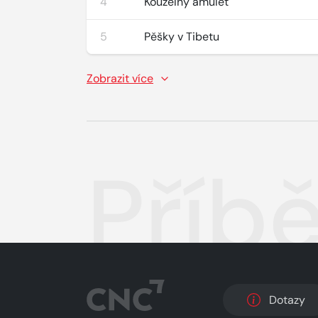
4
Kouzelný amulet
5
Pěšky v Tibetu
Zobrazit více
Příb
Dotazy