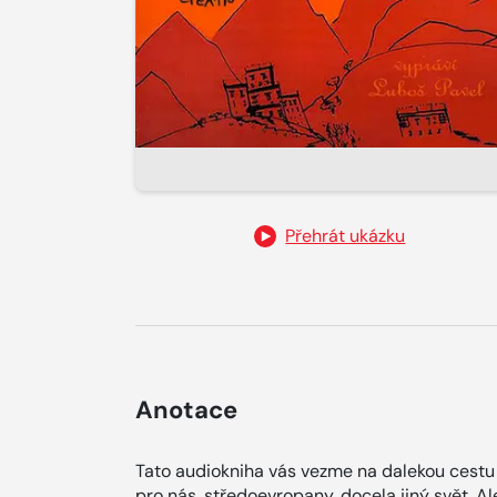
Přehrát ukázku
Anotace
Tato audiokniha vás vezme na dalekou cestu 
pro nás, středoevropany, docela jiný svět. 