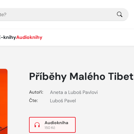
E-knihy
Audioknihy
Příběhy Malého Tibe
Autoři:
Aneta a Luboš Pavlovi
Čte:
Luboš Pavel
Audiokniha
150 Kč