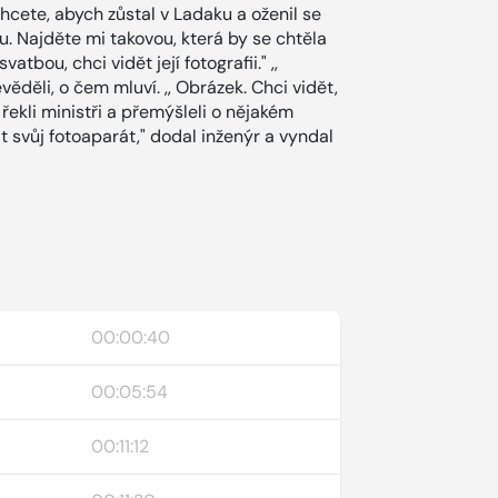
li chcete, abych zůstal v Ladaku a oženil se
du. Najděte mi takovou, která by se chtěla
tbou, chci vidět její fotografii." ,,
ěděli, o čem mluví. ,, Obrázek. Chci vidět,
" řekli ministři a přemýšleli o nějakém
t svůj fotoaparát," dodal inženýr a vyndal
00:00:40
00:05:54
00:11:12