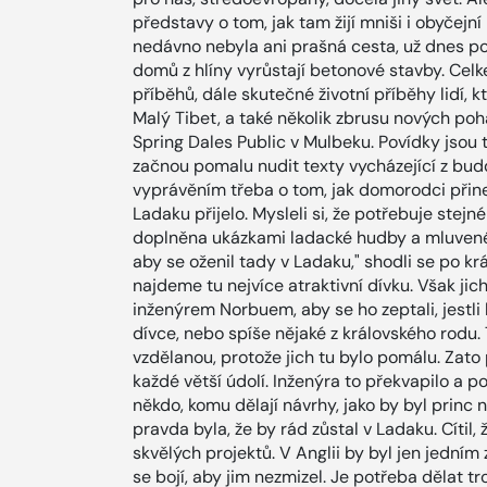
představy o tom, jak tam žijí mniši i obyčejní 
nedávno nebyla ani prašná cesta, už dnes po 
domů z hlíny vyrůstají betonové stavby. Cel
příběhů, dále skutečné životní příběhy lidí, k
Malý Tibet, a také několik zbrusu nových po
Spring Dales Public v Mulbeku. Povídky jsou 
začnou pomalu nudit texty vycházející z budd
vyprávěním třeba o tom, jak domorodci přine
Ladaku přijelo. Mysleli si, že potřebuje stejn
doplněna ukázkami ladacké hudby a mluveného
aby se oženil tady v Ladaku," shodli se po kr
najdeme tu nejvíce atraktivní dívku. Však jic
inženýrem Norbuem, aby se ho zeptali, jestli 
dívce, nebo spíše nějaké z královského rodu. 
vzdělanou, protože jich tu bylo pomálu. Zat
každé větší údolí. Inženýra to překvapilo a p
někdo, komu dělají návrhy, jako by byl princ 
pravda byla, že by rád zůstal v Ladaku. Cítil,
skvělých projektů. V Anglii by byl jen jedním 
se bojí, aby jim nezmizel. Je potřeba dělat tr