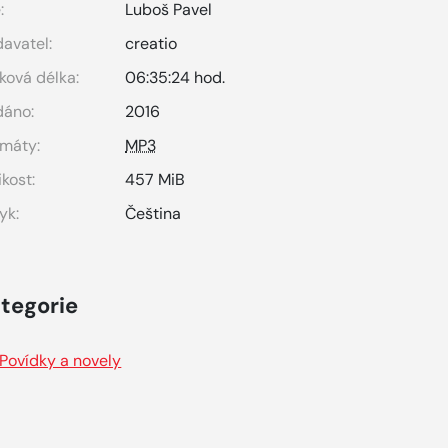
:
Luboš Pavel
avatel:
creatio
ková délka:
06:35:24 hod.
dáno:
2016
máty:
MP3
ikost:
457 MiB
yk:
Čeština
tegorie
Povídky a novely