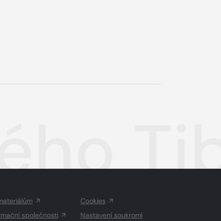
ého Ti
materiálům
Cookies
rmační společnosti
Nastavení soukromí