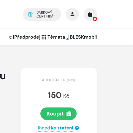
DÁRKOVÝ
CERTIFIKÁT
0
Předprodej
Témata
BLESKmobil
tu
AUDIOKNIHA
(
MP3
)
150
Kč
Koupit
Ihned
ke stažení
?