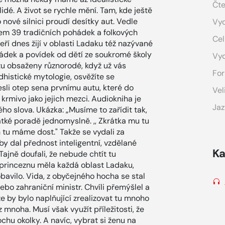
Čte
lidé. A život se rychle mění. Tam, kde ještě
nové silnici proudí desítky aut. Vedle
Vyd
kem 39 tradičních pohádek a folkových
Cel
teří dnes žijí v oblasti Ladaku též nazývané
hádek a povídek od dětí ze soukromé školy
Vy
tu obsaženy různorodé, když už vás
For
histické mytologie, osvěžíte se
sli otep sena prvnímu autu, které do
Vel
é krmivo jako jejich mezci. Audiokniha je
Jaz
 slova. Ukázka: „Musíme to zařídit tak,
átké poradě jednomyslně. ,, Zkrátka mu tu
h tu máme dost." Takže se vydali za
by dal přednost inteligentní, vzdělané
Ka
Tajně doufali, že nebude chtít tu
o princeznu měla každá oblast Ladaku,
obavilo. Vida, z obyčejného hocha se stal
nebo zahraniční ministr. Chvíli přemýšlel a
 že by bylo naplňující zrealizovat tu mnoho
z mnoha. Musí však využít příležitosti, že
ochu okolky. A navíc, vybrat si ženu na