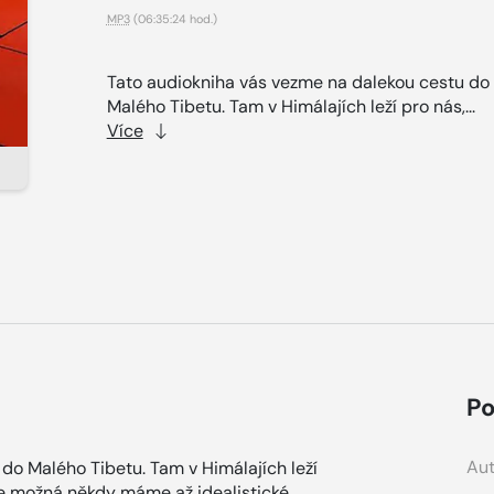
MP3
(06:35:24 hod.)
Tato audiokniha vás vezme na dalekou cestu do
Malého Tibetu. Tam v Himálajích leží pro nás,...
Více
Po
Aut
do Malého Tibetu. Tam v Himálajích leží
Ale možná někdy máme až idealistické