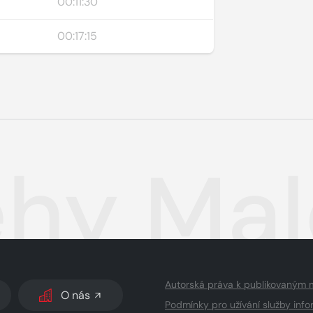
00:11:30
00:17:15
ěhy Mal
Autorská práva k publikovaným 
O nás
Podmínky pro užívání služby info