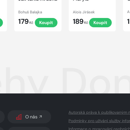
Bohuš Balajka
Alois Jirásek
A
179
189
t
Koupit
Koupit
Kč
Kč
ěhy Don
Autorská práva k publikovaným 
O nás
Podmínky pro užívání služby info
Informace o zpracování osobníc