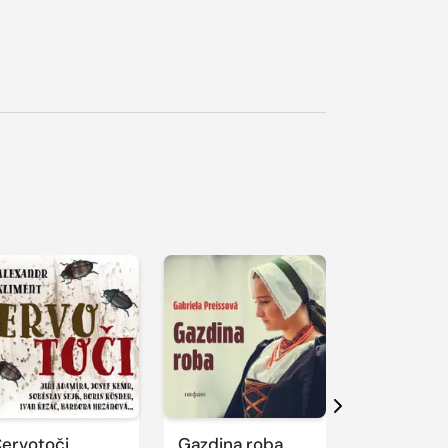
řehrát
kázku
Přehrát
Přehrát
ukázku
ukázku
Další
ervotoči
Gazdina roba
Théseus