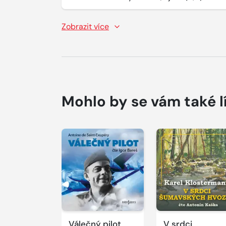
Zobrazit více
Mohlo by se vám také l
Přehrát
Přehrát
ukázku
ukázku
Válečný pilot
V srdci