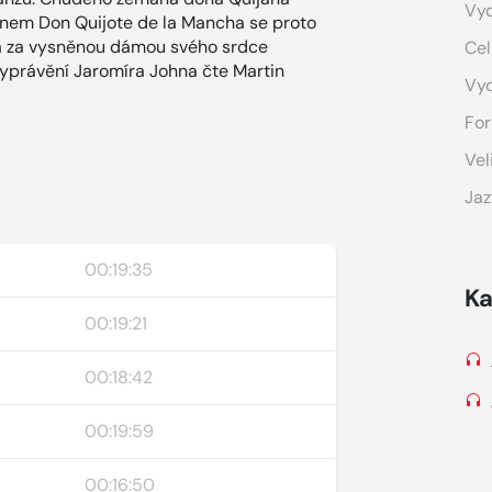
Vyd
énem Don Quijote de la Mancha se proto
í a za vysněnou dámou svého srdce
Cel
vyprávění Jaromíra Johna čte Martin
Vy
For
Vel
Jaz
00:19:35
Ka
00:19:21
00:18:42
00:19:59
00:16:50