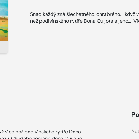
Snad každý zná šlechetného, chrabrého, i když v
než podivínského rytíře Dona Quijota a jeho...
Ví
Po
Aut
yž více než podivínského rytíře Dona
Panzu. Chudého zemana dona Quijana