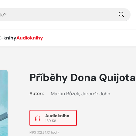
E-knihy
Audioknihy
Příběhy Dona Quijota
Autoři:
Martin Růžek
,
Jaromír John
Audiokniha
189 Kč
MP3
(02:34:01 hod.)