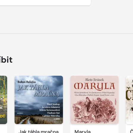
íbit
Přehrát
Přehrát
P
ukázku
ukázku
u
Jak táhla mračna
Maryla
Č