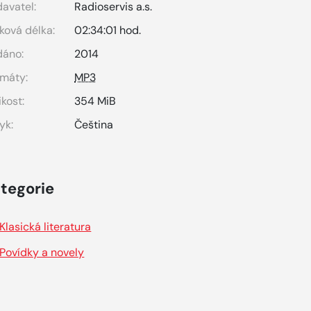
avatel:
Radioservis a.s.
ková délka:
02:34:01 hod.
dáno:
2014
máty:
MP3
ikost:
354 MiB
yk:
Čeština
tegorie
Klasická literatura
Povídky a novely