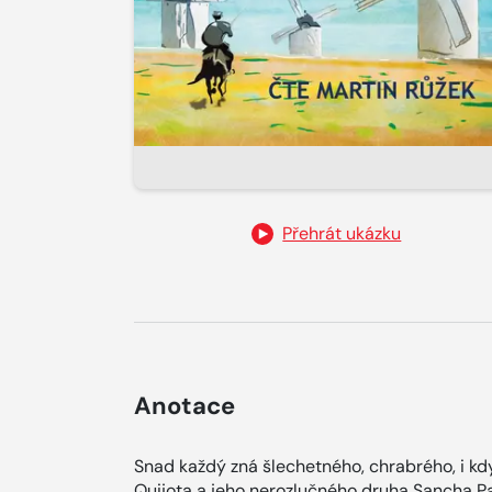
Přehrát ukázku
Anotace
Snad každý zná šlechetného, chrabrého, i kd
Quijota a jeho nerozlučného druha Sancha 