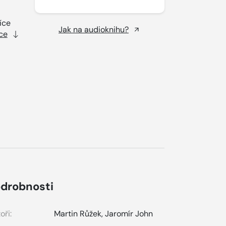
íce
Jak na audioknihu?
ce
drobnosti
oři:
Martin Růžek
,
Jaromír John