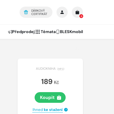
DÁRKOVÝ
CERTIFIKÁT
0
Předprodej
Témata
BLESKmobil
AUDIOKNIHA
(
MP3
)
189
Kč
Koupit
Ihned
ke stažení
?