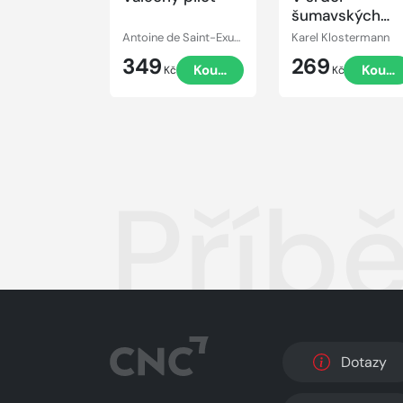
šumavských
hvozdů
Antoine de Saint-Exupéry
Karel Klostermann
349
269
Koupit
Koupi
Kč
Kč
Příb
Dotazy