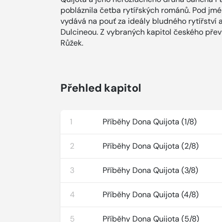
pobláznila četba rytířských románů. Pod jm
vydává na pouť za ideály bludného rytířstv
Dulcineou. Z vybraných kapitol českého pře
Růžek.
Přehled kapitol
1
Příběhy Dona Quijota (1/8)
2
Příběhy Dona Quijota (2/8)
3
Příběhy Dona Quijota (3/8)
4
Příběhy Dona Quijota (4/8)
5
Příběhy Dona Quijota (5/8)