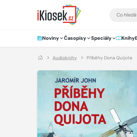
Přejít na hlavní obsah
VYHLEDÁVÁNÍ
Hlavní navigace
Noviny
Časopisy
Speciály
Knihy
Audioknihy
Příběhy Dona Quijota