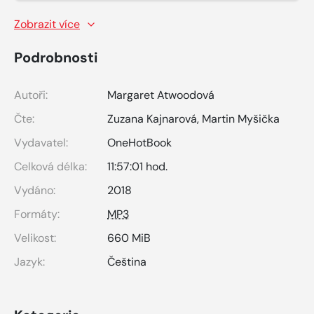
Zobrazit více
Podrobnosti
Autoři:
Margaret Atwoodová
Čte:
Zuzana Kajnarová
,
Martin Myšička
Vydavatel:
OneHotBook
Celková délka:
11:57:01 hod.
Vydáno:
2018
Formáty:
MP3
Velikost:
660 MiB
Jazyk:
Čeština