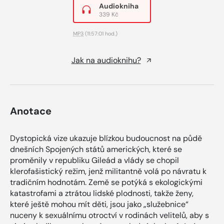
Audiokniha
339 Kč
MP3
(11:57:01 hod.)
Jak na audioknihu?
Anotace
Dystopická vize ukazuje blízkou budoucnost na půdě
dnešních Spojených států amerických, které se
proměnily v republiku Gileád a vlády se chopil
klerofašistický režim, jenž militantně volá po návratu k
tradičním hodnotám. Země se potýká s ekologickými
katastrofami a ztrátou lidské plodnosti, takže ženy,
které ještě mohou mít děti, jsou jako „služebnice“
nuceny k sexuálnímu otroctví v rodinách velitelů, aby s