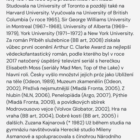
Studovala na University of Toronto a později také na
Harvard University. Vyučovala na University of British
Columbia (v roce 1965), Sir George Williams University
in Montreal (1967–1968), University of Alberta (1969–
1979), York University (1971–1972) a New York University.
Za román Příběh služebnice (BB art, 2008) získala
vůbec první ocenění Arthur C. Clarke Award za nejlepší
vědeckofantastický román, podle kterého byl v roce
2017 natočený úspěšný televizní seriál s herečkou
Elisabeth Moss (seriály Mad Men, Top of the Lake) v
hlavní roli. Česky vyšlo množství jejích próz jako Ublížení
na těle (Odeon, 1989), Muzeum zkamenělin (Odeon,
2002), Přežívá nejsmutnější (Mladá Fronta, 2005), Z
hlubin (NLN, 2006), Penelopiáda (Argo, 2007), Pýthie
(Mladá Fronta, 2009), a povídkových sbírek
Modrovousovo vejce (Volvox Globator, 2002), Hra na
vraha (BB art, 2004), Dobré kosti (BB art, 2005) i
dalších. Zuzana Kajnarová (* 1982) Už během studia na
gymnáziu navštěvovala Herecké studio Mileny
Asmanové a spolupracovala s činohrou Národního