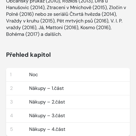
Občanský průkaz (2010), Rozkoš (2013), Díra u
Hanušovic (2014), Ztraceni v Mnichově (2015), Zločin v
Polné (2016) nebo ze seriálů Čtvrtá hvězda (2014),
Vraždy v kruhu (2015), Pět mrtvých psů (2016), V. I. P.
vraždy (2016), Já, Mattoni (2016), Kosmo (2016),
Bohéma (2017) a dalších.
Přehled kapitol
1
Noc
2
Nákupy – 1.část
3
Nákupy – 2.část
4
Nákupy – 3.část
5
Nákupy – 4.část