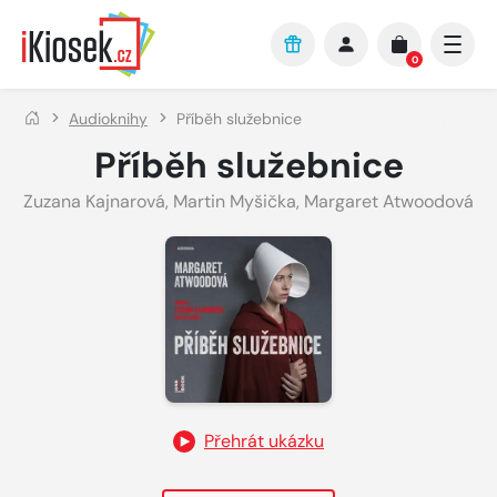
Přejít na hlavní obsah
0
Audioknihy
Příběh služebnice
Příběh služebnice
Zuzana Kajnarová
,
Martin Myšička
,
Margaret Atwoodová
Přehrát ukázku