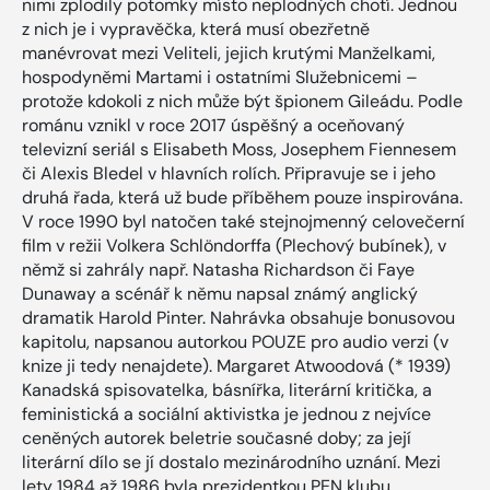
nimi zplodily potomky místo neplodných chotí. Jednou
z nich je i vypravěčka, která musí obezřetně
manévrovat mezi Veliteli, jejich krutými Manželkami,
hospodyněmi Martami i ostatními Služebnicemi –
protože kdokoli z nich může být špionem Gileádu. Podle
románu vznikl v roce 2017 úspěšný a oceňovaný
televizní seriál s Elisabeth Moss, Josephem Fiennesem
či Alexis Bledel v hlavních rolích. Připravuje se i jeho
druhá řada, která už bude příběhem pouze inspirována.
V roce 1990 byl natočen také stejnojmenný celovečerní
film v režii Volkera Schlöndorffa (Plechový bubínek), v
němž si zahrály např. Natasha Richardson či Faye
Dunaway a scénář k němu napsal známý anglický
dramatik Harold Pinter. Nahrávka obsahuje bonusovou
kapitolu, napsanou autorkou POUZE pro audio verzi (v
knize ji tedy nenajdete). Margaret Atwoodová (* 1939)
Kanadská spisovatelka, básnířka, literární kritička, a
feministická a sociální aktivistka je jednou z nejvíce
ceněných autorek beletrie současné doby; za její
literární dílo se jí dostalo mezinárodního uznání. Mezi
lety 1984 až 1986 byla prezidentkou PEN klubu.