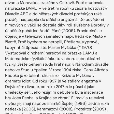
divadla Moravskoslezského v Ostravě. Poté studovala
na pražské DAMU – ve třetím ročníku začala hostovat v
Divadle ABC a do Městských divadel pražských také
později nastoupila do stálého angažmá. Do povědomí
filmových diváků se dostala díky roli služebné Dorotky v
úspěšné pohádce Anděl Páně (2005). Pravidelně se
objevuje v televizních seriálech, např. Redakce, Místo v
životě, Proč bychom se netopili, Přešlapy, Vyprávěj,
Labyrint či Specialisté. Martin Myšička (* 1970)
Vystudoval činoherní herectví na pražské DAMU a
Matematicko-fyzikální fakultu v oboru subnukleární
fyziky. Ještě během studií hrál např. v Národním divadle
nebo ve Studiu Ypsilon. V roce 1994 získal Cenu Alfréda
Radoka jako talent roku za roli Knížete Myškina v
dramatu Idiot. Od roku 1997 je ve stálém angažmá v
Dejvickém divadle, od roku 2017 zde působí jako
umělecký šéf. Jeho režijním debutem byla inscenace
hry Joea Penhalla Krajina se zbraní. Filmoví a televizní
diváci jej znají např. ze snímků Šeptej (1996), Jedna ruka
netleská (2003), Karamazovi (2008), Protektor (2009),