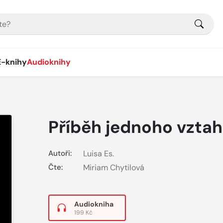
E-knihy
Audioknihy
Příběh jednoho vzta
Autoři:
Luisa Es.
Čte:
Miriam Chytilová
Audiokniha
199 Kč