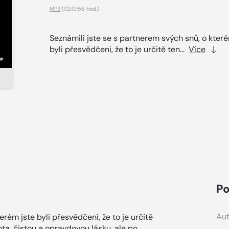
MP3
(02:19:56 hod.)
Seznámili jste se s partnerem svých snů, o které
byli přesvědčeni, že to je určitě ten...
Více
Po
Aut
erém jste byli přesvědčeni, že to je určitě
ota, čistou a opravdovou lásku, ale po