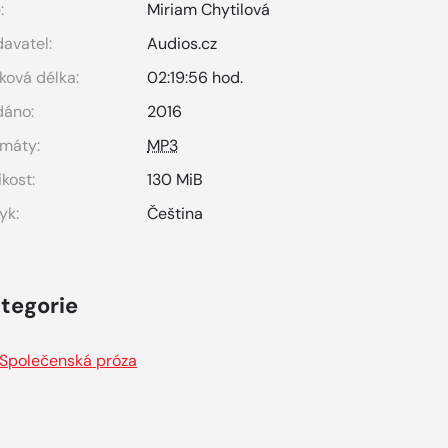
:
Miriam Chytilová
avatel:
Audios.cz
ková délka:
02:19:56 hod.
dáno:
2016
máty:
MP3
ikost:
130 MiB
yk:
Čeština
tegorie
Společenská próza