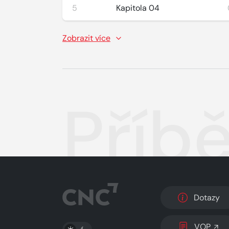
5
Kapitola 04
Zobrazit více
Příb
Dotazy
PŘEPNOUT SVĚTLÝ/TMAVÝ REŽIM
VOP