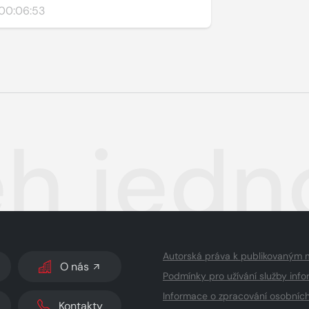
00:06:53
ěh jedn
Autorská práva k publikovaným 
O nás
Podmínky pro užívání služby info
Informace o zpracování osobníc
Kontakty