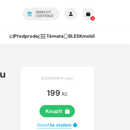
DÁRKOVÝ
CERTIFIKÁT
0
Předprodej
Témata
BLESKmobil
hu
AUDIOKNIHA
(
MP3
)
199
Kč
Koupit
Ihned
ke stažení
?