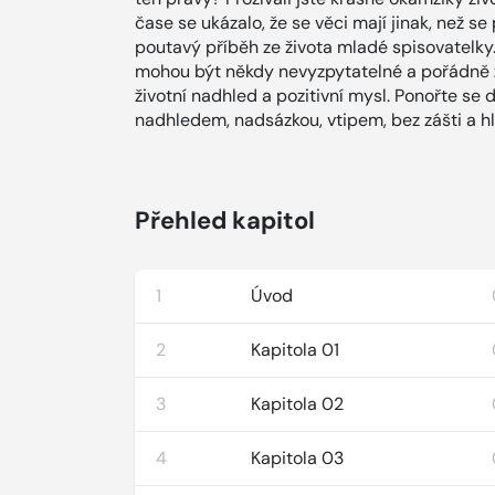
čase se ukázalo, že se věci mají jinak, než s
poutavý příběh ze života mladé spisovatelky
mohou být někdy nevyzpytatelné a pořádně zkř
životní nadhled a pozitivní mysl. Ponořte se d
nadhledem, nadsázkou, vtipem, bez zášti a hl
Přehled kapitol
1
Úvod
2
Kapitola 01
3
Kapitola 02
4
Kapitola 03