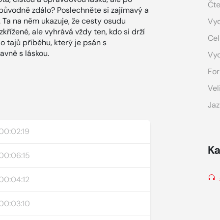
Čte
e původně zdálo? Poslechněte si zajímavý a
. Ta na něm ukazuje, že cesty osudu
Vyd
ížené, ale vyhrává vždy ten, kdo si drží
Cel
o tajů příběhu, který je psán s
avně s láskou.
Vy
For
Vel
Jaz
00:02:19
Ka
00:06:15
00:04:12
00:03:10