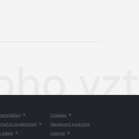
oho vz
materiálům
Cookies
rmační společnosti
Nastavení soukromí
h údajů
Inzerce