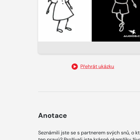
Přehrát ukázku
Anotace
Seznámili jste se s partnerem svých snů, o kt
ten pravý? Prožívali jste krásné okamžiky živ