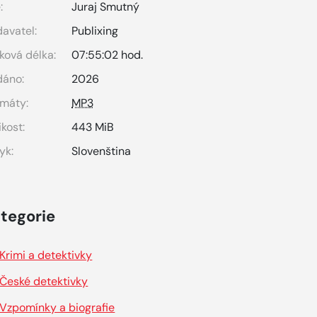
:
Juraj Smutný
avatel:
Publixing
ková délka:
07:55:02 hod.
dáno:
2026
máty:
MP3
ikost:
443 MiB
yk:
Slovenština
tegorie
Krimi a detektivky
České detektivky
Vzpomínky a biografie