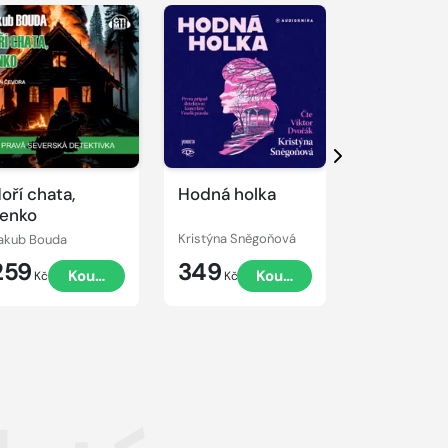
řehrát
kázku
Přehrát
Přehrát
ukázku
ukázku
Další
oří chata,
Hodná holka
Dívka s c
enko
akub Bouda
Kristýna Sněgoňová
Jaroslav Veli
259
349
368
Koupit
Koupit
Kč
Kč
Kč