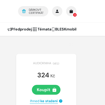
DÁRKOVÝ
CERTIFIKÁT
0
Předprodej
Témata
BLESKmobil
AUDIOKNIHA
(
MP3
)
324
Kč
Koupit
Ihned
ke stažení
?