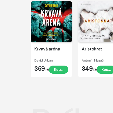
Přehrát
Přehrát
ukázku
ukázku
Krvavá aréna
Aristokrat
David Urban
Antonín Mazáč
359
349
Koupit
Koupi
Kč
Kč