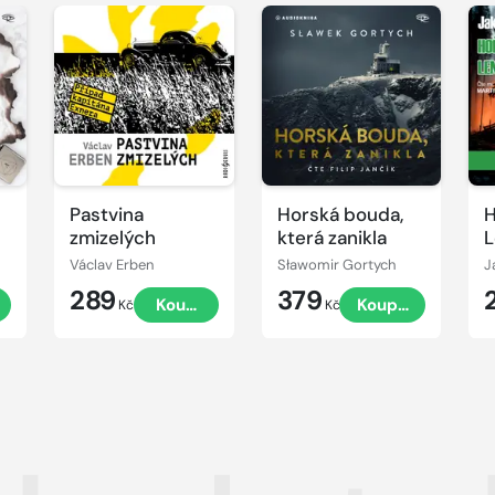
Přehrát
Přehrát
P
ukázku
ukázku
u
Pastvina
Horská bouda,
H
zmizelých
která zanikla
L
Václav Erben
Sławomir Gortych
J
289
379
t
Koupit
Koupit
Kč
Kč