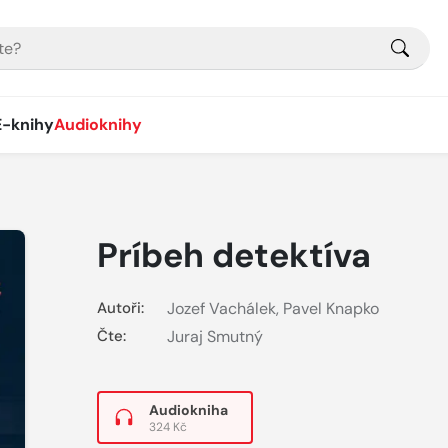
E-knihy
Audioknihy
Príbeh detektíva
Autoři:
Jozef Vachálek
,
Pavel Knapko
Čte:
Juraj Smutný
Audiokniha
324 Kč