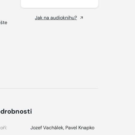
Jak na audioknihu?
ešte
drobnosti
oři:
Jozef Vachálek
,
Pavel Knapko