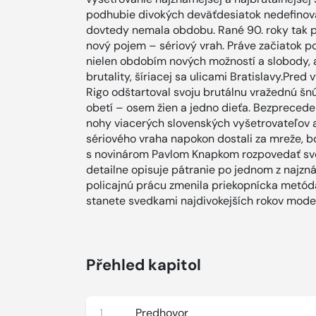
podhubie divokých deväťdesiatok nedefinovala
dovtedy nemala obdobu. Rané 90. roky tak pri
nový pojem – sériový vrah. Práve začiatok 
nielen obdobím nových možností a slobody, 
brutality, šíriacej sa ulicami Bratislavy.Pred
Rigo odštartoval svoju brutálnu vražednú šnúr
obetí – osem žien a jedno dieťa. Bezprecede
nohy viacerých slovenských vyšetrovateľov a 
sériového vraha napokon dostali za mreže, bo
s novinárom Pavlom Knapkom rozpovedať svoj
detailne opisuje pátranie po jednom z najznám
policajnú prácu zmenila priekopnícka metóda 
stanete svedkami najdivokejších rokov mode
Přehled kapitol
1
Predhovor