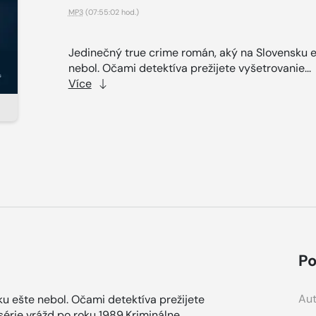
MP3
(07:55:02 hod.)
Jedinečný true crime román, aký na Slovensku 
nebol. Očami detektíva prežijete vyšetrovanie...
Více
Po
Aut
u ešte nebol. Očami detektíva prežijete
série vrážd po roku 1989.Kriminálne