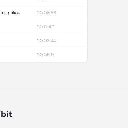
ia s pakou
00:06:58
00:12:40
00:03:44
00:05:17
íbit