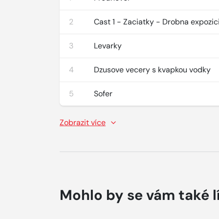
2
Cast 1 - Zaciatky - Drobna expozic
3
Levarky
4
Dzusove vecery s kvapkou vodky
5
Sofer
Zobrazit více
Mohlo by se vám také l