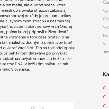
Čte
 len mafia, ale aj krimi scéna, ktorá
niesli do slovníka strážcov zákona aj
Vyd
ponovembrovej dekády je pre pamätníkov
Cel
ale aj synonymom strachu a nesmiernej
 vyše tridsiatimi rokmi sériový vrah Ondrej
Vy
u, počas ktorej pripravil o život deväť
For
ntné vraždenie v tom čase postavilo na
kriminalistov. Jedným z detektívov, ktorí
Vel
l aj Jozef Vachálek. Ten sa rozhodol spolu
Jaz
 príbeh.Príbeh detektíva po prvýkrát
ejších sériových vrahov, ale tiež to, ako
testov DNA. V koži kriminalistu sa tak
rného Slovenska.
Ka
00:11:31