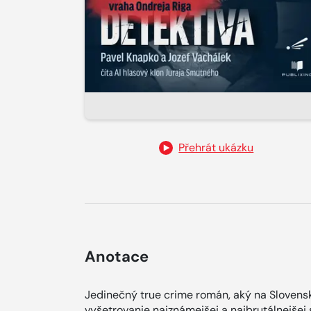
Přehrát ukázku
Anotace
Jedinečný true crime román, aký na Slovensk
vyšetrovanie najznámejšej a najbrutálnejšej 