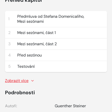
Předmluva od Stefana Domenicaliho,
1
Mezi sezónami
2
Mezi sezónami, část 1
3
Mezi sezónami, část 2
4
Před sezónou
5
Testování
Zobrazit více
Podrobnosti
Autoři:
Guenther Steiner