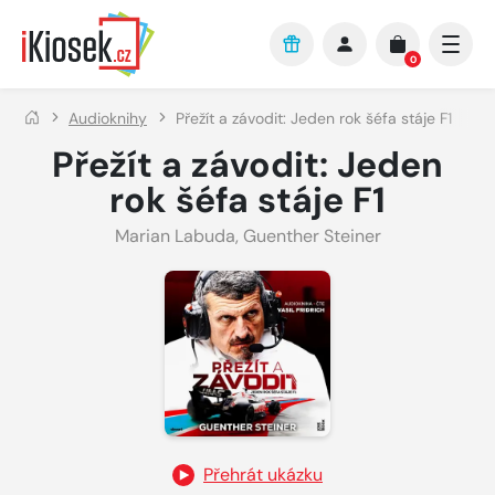
Přejít na hlavní obsah
0
Audioknihy
Přežít a závodit: Jeden rok šéfa stáje F1
Přežít a závodit: Jeden
rok šéfa stáje F1
Marian Labuda
,
Guenther Steiner
Přehrát ukázku