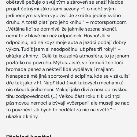
obětavě pečuje o svůj tým a zároveň se snaží hladce
projet četnými zákrutami sezony F1, o nichž svým
jedinečným stylem vypráví. Je zkrátka jediný svého
druhu. A totéž platí pro jeho knihu!“ – motorsport.com.
„Většina lidí se domnívá, že jakmile sezona skončí,
nemáte v hlavě nic než odpočinek. Hovno! Já si
odpočinu, jedině když moje auta a jezdci podají dobrý
výkon. Tudíž jsem si neodpočinul už přes tři roky!“ –
ukázka z knihy. „Celá ta kouzelná atmosféra, to je jenom
pozlátko na povrchu. Mýtus. Jistě, ve formuli 1 se točí
hromada peněz a někteří lidé vydělávají majlant.
Nenapadá mě jiná sportovní disciplína, kde se v zákulisí
dře tak jako v F1. Například život takových mechaniků
nic okouzlujícího není. Makají jako diví a nosí obrovskou
tíhu zodpovědnosti. (…) Velkou část roku ti kluci trpí
pásmovou nemocí a bývají vyčerpaní, ale musejí se nad
to povznést. Já bych to nedělal za nic na světě.“ –
ukázka z knihy.
Přehled kapitol