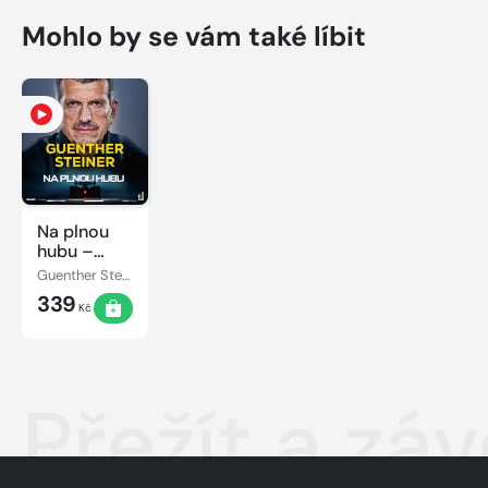
Mohlo by se vám také líbit
Na plnou
hubu –
Parádní
Guenther Steiner
desetiletí
339
ve formuli 1
Kč
Přežít a záv