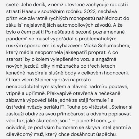
světě. Jeho deník, v němž otevřeně zachycuje radosti i
strasti Haasu v soutěžním ročníku 2022, nechává
příznivce závratně rychlých monopostů nahlédnout do
zákulisí nejslavnějších automobilových závodů. A že
bylo o čem psát! Po nešťastné sezoně poznamenané
pandemií se musel vypořádat s problematickým
ruským sponzorem i s vyhazovem Micka Schumachera,
který média neopomněla jaksepatří proprat. A co
starostí bylo kolem vylepšeného vozu a angažmá
nových jezdců, díky nimž značka po třech letech
konečně nasbírala slušné body v celkovém hodnocení.
O tom všem Steiner vypráví naprosto
nenapodobitelným stylem a hlavně: nadmíru poutavě,
vtipně a upřímně. Překvapivě otevřená a nečekaně
zábavná výpověď šéfa jedné ze stájí formule 1 a
ústřední hvězdy seriálu F1: Touha po vítězství. „Steiner si
zaslouží obdiv za svou přímočarost a odvahu popisovat
věci tak, jaké skutečně jsou.“ – planetF1.com. „Je
očividné, že pod vším humorem se skrývá inteligentní a
cílevědomý muž, který chce dosáhnout úspěchu,