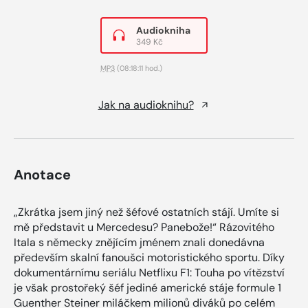
Audiokniha
349 Kč
MP3
(08:18:11 hod.)
Jak na audioknihu?
Anotace
„Zkrátka jsem jiný než šéfové ostatních stájí. Umíte si
mě představit u Mercedesu? Panebože!“ Rázovitého
Itala s německy znějícím jménem znali donedávna
především skalní fanoušci motoristického sportu. Díky
dokumentárnímu seriálu Netflixu F1: Touha po vítězství
je však prostořeký šéf jediné americké stáje formule 1
Guenther Steiner miláčkem milionů diváků po celém