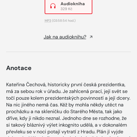
Audiokniha
329 Kč
MP3
(03:58:54 hod.)
Jak na audioknihu?
Anotace
Kateřina Čechová, historicky první česká prezidentka,
má za sebou rok v úřadu. Je zahlcená prací, její svět se
točí pouze kolem prezidentských povinností a její dcery.
Na nic jiného nemá čas. Kéž by mohla někdy utéct na
procházku a na skleničku do Starého Města, tak jako
dříve, kdy ji nikdo neznal. Jednoho dne se rozhodne, že
si takový bláznivý výlet inkognito udělá, a v dokonalém
převleku se v noci potají vytratí z Hradu. Plán jí vyjde