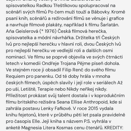
spisovatelkou Radkou Třeštíkovou spolupracoval na
scénáři svých filmů Po čem muži touží a Bábovky. Kromě
psaní knih, scénářů a režírování filmů se věnuje i grafice
a navrhuje filmové plakáty, například k filmu Šarlatán.
Aňa Geislerová (* 1976) Česká filmová herečka,
spisovatelka a módní návrhářka. Držitelka tří Českých
lvů pro nejlepší herečku v hlavní roli, dvou Českých lvů
pro nejlepší herečku ve vedlejší roli a dalších osmi
nominací. Ve filmu se poprvé objevila ve svých čtrnácti
letech v komedii Ondřeje Trojana Pějme píseň dohola.
Ve stejném roce ji obsadil Filip Renč do svého filmu
Requiem pro panenku. Od té doby hrála v mnoha
českých filmech, úspěch slavily i její role v seriálech Až
po uši, Letiště, Terapie nebo Nikdy neříkej nikdy.
Příležitost prokázat svůj talent dostala i v koprodukčním
filmu britského režiséra Seana Ellise Anthropoid, kde si
zahrála postavu Lenky Fafkové. V roce 2015 vydala
knihu fejetonů, které v průběhu pěti let psala pravidelně
pro časopis Elle. Její kniha s názvem P.S. vyhrála v
anketě Magnesia Litera Kosmas cenu čtenářů. KREDITY: