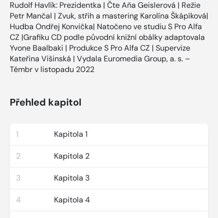
Rudolf Havlík: Prezidentka | Čte Aňa Geislerová | Režie
Petr Mančal | Zvuk, střih a mastering Karolína Škápíková|
Hudba Ondřej Konvička| Natočeno ve studiu S Pro Alfa
CZ |Grafiku CD podle původní knižní obálky adaptovala
Yvone Baalbaki | Produkce S Pro Alfa CZ | Supervize
Kateřina Višinská | Vydala Euromedia Group, a. s. –
Témbr v listopadu 2022
Přehled kapitol
1
Kapitola 1
2
Kapitola 2
3
Kapitola 3
4
Kapitola 4