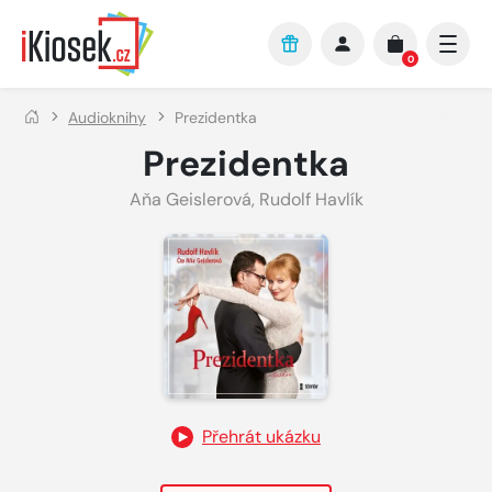
Přejít na hlavní obsah
0
Audioknihy
Prezidentka
Prezidentka
Aňa Geislerová
,
Rudolf Havlík
Přehrát ukázku