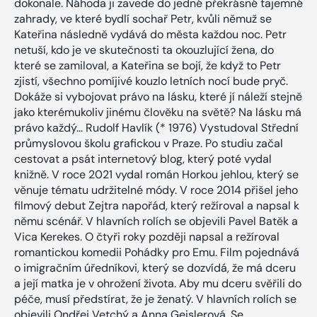
dokonale. Náhoda ji zavede do jedné překrásné tajemné
zahrady, ve které bydlí sochař Petr, kvůli němuž se
Kateřina následně vydává do města každou noc. Petr
netuší, kdo je ve skutečnosti ta okouzlující žena, do
které se zamiloval, a Kateřina se bojí, že když to Petr
zjistí, všechno pomíjivé kouzlo letních nocí bude pryč.
Dokáže si vybojovat právo na lásku, které jí náleží stejně
jako kterémukoliv jinému člověku na světě? Na lásku má
právo každý… Rudolf Havlík (* 1976) Vystudoval Střední
průmyslovou školu grafickou v Praze. Po studiu začal
cestovat a psát internetový blog, který poté vydal
knižně. V roce 2021 vydal román Horkou jehlou, který se
věnuje tématu udržitelné módy. V roce 2014 přišel jeho
filmový debut Zejtra napořád, který režíroval a napsal k
němu scénář. V hlavních rolích se objevili Pavel Batěk a
Vica Kerekes. O čtyři roky později napsal a režíroval
romantickou komedii Pohádky pro Emu. Film pojednává
o imigračním úředníkovi, který se dozvídá, že má dceru
a její matka je v ohrožení života. Aby mu dceru svěřili do
péče, musí předstírat, že je ženatý. V hlavních rolích se
objevili Ondřej Vetchý a Anna Geislerová. Se