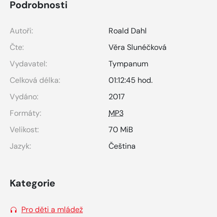
Podrobnosti
Autoři:
Roald Dahl
Čte:
Věra Slunéčková
Vydavatel:
Tympanum
Celková délka:
01:12:45 hod.
Vydáno:
2017
Formáty:
MP3
Velikost:
70 MiB
Jazyk:
Čeština
Kategorie
Pro děti a mládež