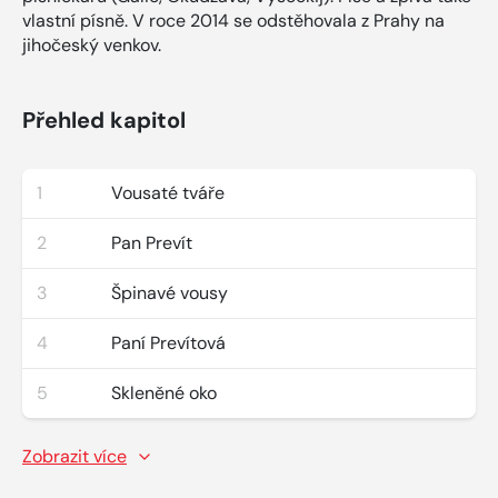
vlastní písně. V roce 2014 se odstěhovala z Prahy na
jihočeský venkov.
Přehled kapitol
1
Vousaté tváře
2
Pan Prevít
3
Špinavé vousy
4
Paní Prevítová
5
Skleněné oko
Zobrazit více