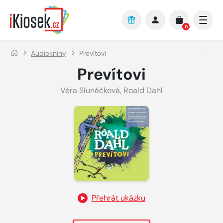
Přejít na hlavní obsah
0
Audioknihy
Prevítovi
Prevítovi
Věra Slunéčková
,
Roald Dahl
Přehrát ukázku