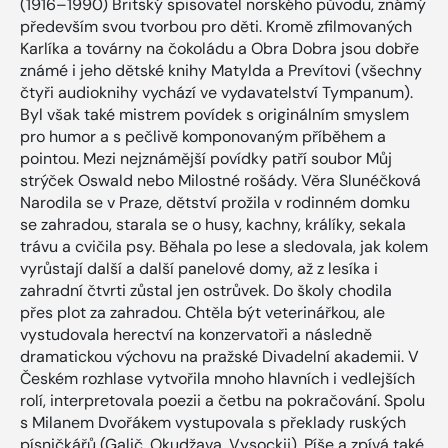
(1916–1990) Britský spisovatel norského původu, známý
především svou tvorbou pro děti. Kromě zfilmovaných
Karlíka a továrny na čokoládu a Obra Dobra jsou dobře
známé i jeho dětské knihy Matylda a Prevítovi (všechny
čtyři audioknihy vychází ve vydavatelství Tympanum).
Byl však také mistrem povídek s originálním smyslem
pro humor a s pečlivě komponovaným příběhem a
pointou. Mezi nejznámější povídky patří soubor Můj
strýček Oswald nebo Milostné rošády. Věra Slunéčková
Narodila se v Praze, dětství prožila v rodinném domku
se zahradou, starala se o husy, kachny, králíky, sekala
trávu a cvičila psy. Běhala po lese a sledovala, jak kolem
vyrůstají další a další panelové domy, až z lesíka i
zahradní čtvrti zůstal jen ostrůvek. Do školy chodila
přes plot za zahradou. Chtěla být veterinářkou, ale
vystudovala herectví na konzervatoři a následně
dramatickou výchovu na pražské Divadelní akademii. V
Českém rozhlase vytvořila mnoho hlavních i vedlejších
rolí, interpretovala poezii a četbu na pokračování. Spolu
s Milanem Dvořákem vystupovala s překlady ruských
písničkářů (Galič, Okudžava, Vysockij). Píše a zpívá také