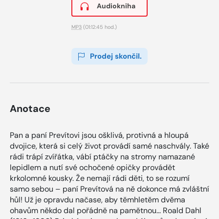
Audiokniha
MP3
(01:12:45 hod.)
Prodej skončil.
Anotace
Pan a paní Prevítovi jsou ošklivá, protivná a hloupá
dvojice, která si celý život provádí samé naschvály. Také
rádi trápí zvířátka, vábí ptáčky na stromy namazané
lepidlem a nutí své ochočené opičky provádět
krkolomné kousky. Že nemají rádi děti, to se rozumí
samo sebou – paní Prevítová na ně dokonce má zvláštní
hůl! Už je opravdu načase, aby těmhletěm dvěma
ohavům někdo dal pořádně na pamětnou... Roald Dahl