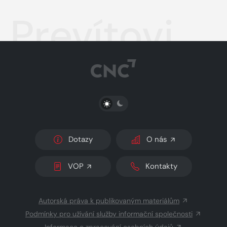
Prevítovi
PŘEPNOUT SVĚTLÝ/TMAVÝ REŽIM
Dotazy
O nás
VOP
Kontakty
Autorská práva k publikovaným materiálům
Podmínky pro užívání služby informační společnosti