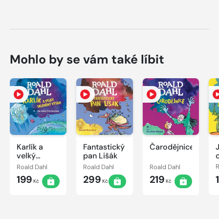
Mohlo by se vám také líbit
Karlík a
Fantastický
Čarodějnice
velký
pan Lišák
skleněný
Roald Dahl
Roald Dahl
Roald Dahl
R
výtah
199
299
219
Kč
Kč
Kč