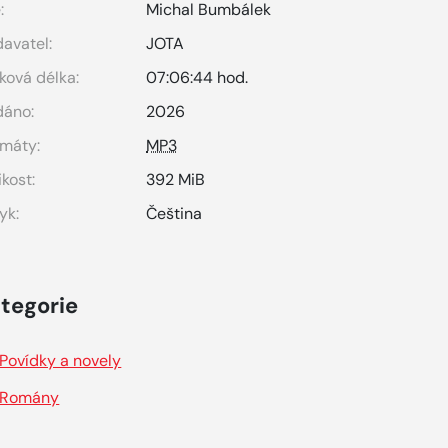
:
Michal Bumbálek
avatel:
JOTA
ková délka:
07:06:44 hod.
dáno:
2026
máty:
MP3
ikost:
392 MiB
yk:
Čeština
tegorie
Povídky a novely
Romány