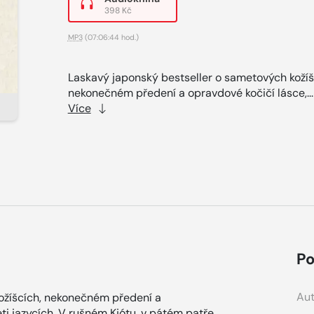
398 Kč
MP3
(07:06:44 hod.)
Laskavý japonský bestseller o sametových kožíš
nekonečném předení a opravdové kočičí lásce,..
Více
Po
Aut
ožíšcích, nekonečném předení a
eti jazycích. V rušném Kjótu, v pátém patře