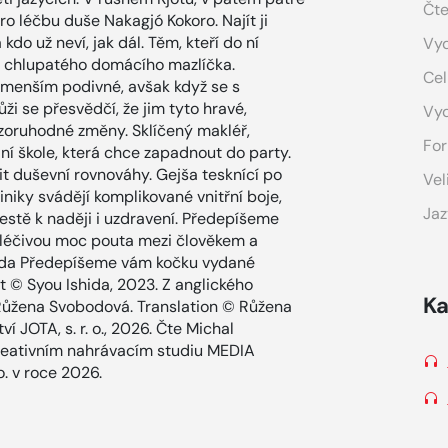
Čte
ro léčbu duše Nakagjó Kokoro. Najít ji
do už neví, jak dál. Těm, kteří do ní
Vyd
– chlupatého domácího mazlíčka.
Cel
menším podivné, avšak když se s
ůži se přesvědčí, že jim tyto hravé,
Vy
zoruhodné změny. Sklíčený makléř,
For
dní škole, která chce zapadnout do party.
lit duševní rovnováhy. Gejša tesknící po
Vel
iniky svádějí komplikované vnitřní boje,
Jaz
 cestě k naději i uzdravení. Předepíšeme
léčivou moc pouta mezi člověkem a
Išida Předepíšeme vám kočku vydané
 © Syou Ishida, 2023. Z anglického
Ka
a Růžena Svobodová. Translation © Růžena
 JOTA, s. r. o., 2026. Čte Michal
reativním nahrávacím studiu MEDIA
o. v roce 2026.