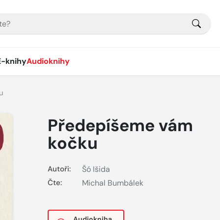
E-knihy
Audioknihy
u
Předepíšeme vám
kočku
Autoři:
Šó Išida
Čte:
Michal Bumbálek
Audiokniha