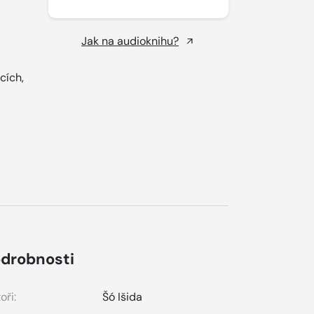
Jak na audioknihu?
cích,
.
drobnosti
oři:
Šó Išida