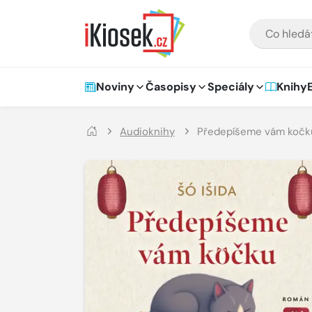
Přejít na hlavní obsah
VYHLEDÁVÁNÍ
Hlavní navigace
Noviny
Časopisy
Speciály
Knihy
Audioknihy
Předepíšeme vám kočk