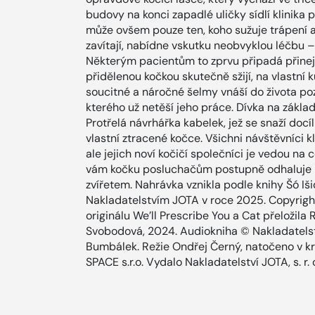
budovy na konci zapadlé uličky sídlí klinika p
může ovšem pouze ten, koho sužuje trápení a k
zavítají, nabídne vskutku neobvyklou léčbu 
Některým pacientům to zprvu připadá přinej
přidělenou kočkou skutečně sžijí, na vlastní k
soucitné a náročné šelmy vnáší do života po
kterého už netěší jeho práce. Dívka na zákla
Protřelá návrhářka kabelek, jež se snaží docí
vlastní ztracené kočce. Všichni návštěvníci kl
ale jejich noví kočičí společníci je vedou na
vám kočku posluchačům postupně odhaluje 
zvířetem. Nahrávka vznikla podle knihy Šó 
Nakladatelstvím JOTA v roce 2025. Copyright
originálu We’ll Prescribe You a Cat přeložil
Svobodová, 2024. Audiokniha © Nakladatelství
Bumbálek. Režie Ondřej Černý, natočeno v k
SPACE s.r.o. Vydalo Nakladatelství JOTA, s. r. 