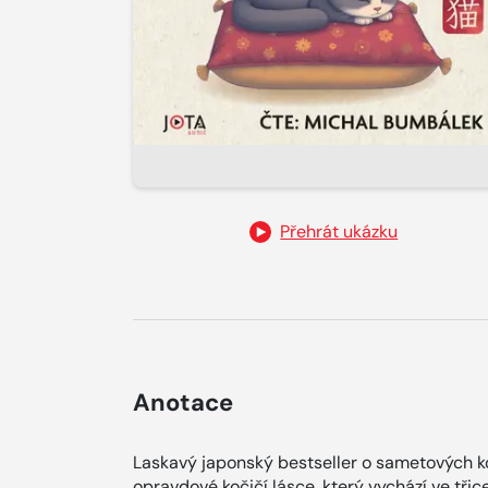
Přehrát ukázku
Anotace
Laskavý japonský bestseller o sametových k
opravdové kočičí lásce, který vychází ve třic