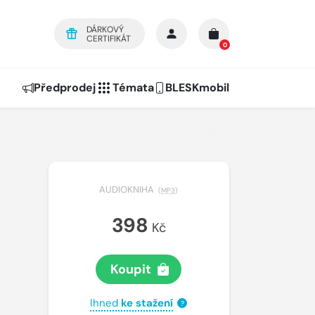
DÁRKOVÝ
CERTIFIKÁT
0
Předprodej
Témata
BLESKmobil
AUDIOKNIHA
(
MP3
)
398
Kč
Koupit
Ihned
ke stažení
?