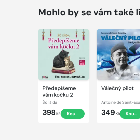
Mohlo by se vám také l
Přehrát
Přehrát
ukázku
ukázku
Předepíšeme
Válečný pilot
vám kočku 2
Šó Išida
A
398
349
Koupit
Koupi
Kč
Kč