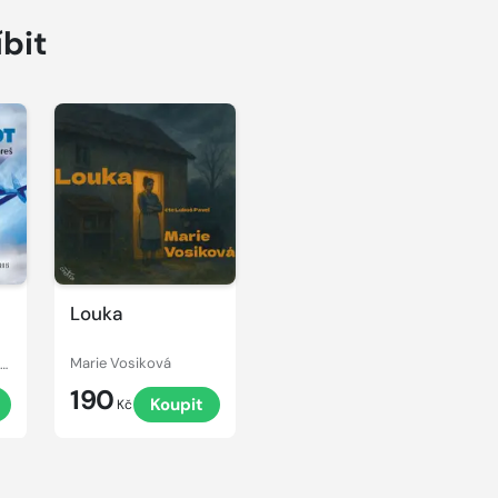
íbit
Louka
ntoine de Saint-Exupéry
Marie Vosiková
190
t
Koupit
Kč