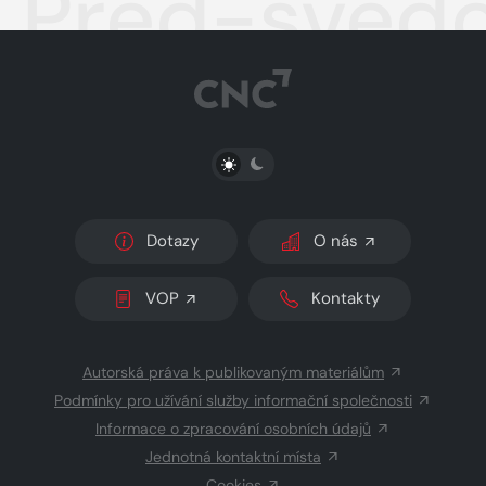
Před-svědč
PŘEPNOUT SVĚTLÝ/TMAVÝ REŽIM
Dotazy
O nás
VOP
Kontakty
Autorská práva k publikovaným materiálům
Podmínky pro užívání služby informační společnosti
Informace o zpracování osobních údajů
Jednotná kontaktní místa
Cookies