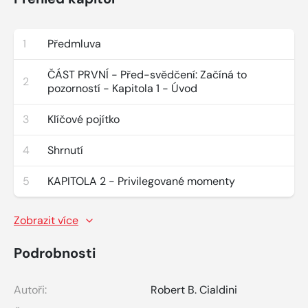
1
Předmluva
ČÁST PRVNÍ - Před-svědčení: Začíná to
2
pozorností - Kapitola 1 - Úvod
3
Klíčové pojítko
4
Shrnutí
5
KAPITOLA 2 - Privilegované momenty
Zobrazit více
Podrobnosti
Autoři:
Robert B. Cialdini