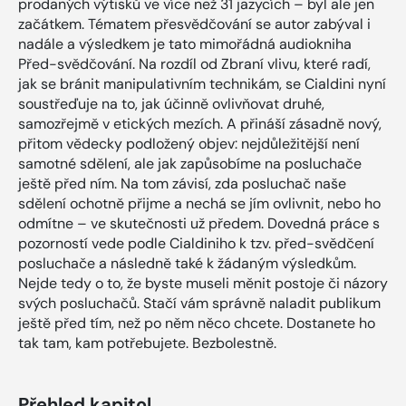
prodaných výtisků ve více než 31 jazycích – byl ale jen
začátkem. Tématem přesvědčování se autor zabýval i
nadále a výsledkem je tato mimořádná audiokniha
Před-svědčování. Na rozdíl od Zbraní vlivu, které radí,
jak se bránit manipulativním technikám, se Cialdini nyní
soustřeďuje na to, jak účinně ovlivňovat druhé,
samozřejmě v etických mezích. A přináší zásadně nový,
přitom vědecky podložený objev: nejdůležitější není
samotné sdělení, ale jak zapůsobíme na posluchače
ještě před ním. Na tom závisí, zda posluchač naše
sdělení ochotně přijme a nechá se jím ovlivnit, nebo ho
odmítne – ve skutečnosti už předem. Dovedná práce s
pozorností vede podle Cialdiniho k tzv. před-svědčení
posluchače a následně také k žádaným výsledkům.
Nejde tedy o to, že byste museli měnit postoje či názory
svých posluchačů. Stačí vám správně naladit publikum
ještě před tím, než po něm něco chcete. Dostanete ho
tak tam, kam potřebujete. Bezbolestně.
Přehled kapitol