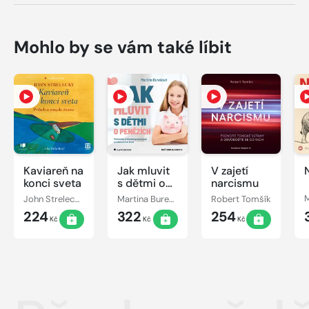
Mohlo by se vám také líbit
Kaviareň na
Jak mluvit
V zajetí
konci sveta
s dětmi o
narcismu
penězích
John Strelecky
Martina Burešová
Robert Tomšík
224
322
254
Kč
Kč
Kč