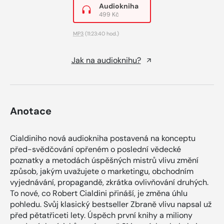
Audiokniha
499 Kč
MP3
(11:23:40 hod.)
Jak na audioknihu?
Anotace
Cialdiniho nová audiokniha postavená na konceptu
před-svědčování opřeném o poslední vědecké
poznatky a metodách úspěšných mistrů vlivu změní
způsob, jakým uvažujete o marketingu, obchodním
vyjednávání, propagandě, zkrátka ovlivňování druhých.
To nové, co Robert Cialdini přináší, je změna úhlu
pohledu. Svůj klasický bestseller Zbraně vlivu napsal už
před pětatřiceti lety. Úspěch první knihy a miliony