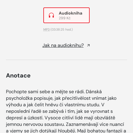
Audiokniha
299 Kč
MP3
(03:38:25 hod.)
Jak na audioknihu?
Anotace
Pochopte sami sebe a mějte se rádi. Dánská
psycholožka popisuje, jak přecitlivělost vnímat jako
výhodu a jak čelit hněvu či vlastnímu studu. V
neposlední řadě se zabývá i tím, jak se vyrovnat s
depresí a úzkostí. Vysoce citliví lidé mají obzvláště
jemnou nervovou soustavu. Zaznamenávají více nuancí
a vjemy se jich dotýkají hlouběji. Mají bohatou fantazii a