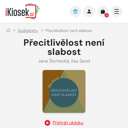
Přejít na hlavní obsah
0
Audioknihy
Přecitlivělost není slabost
Přecitlivělost není
slabost
Jana Štvrtecká
,
Ilse Sand
Přehrát ukázku