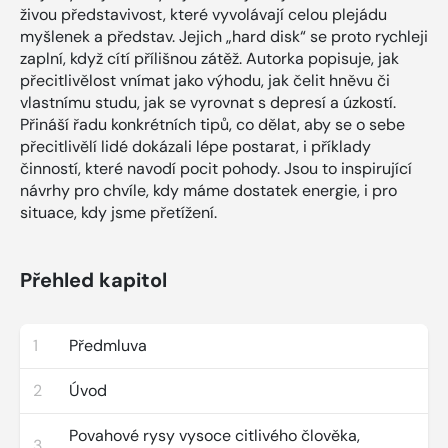
živou představivost, které vyvolávají celou plejádu
myšlenek a představ. Jejich „hard disk“ se proto rychleji
zaplní, když cítí přílišnou zátěž. Autorka popisuje, jak
přecitlivělost vnímat jako výhodu, jak čelit hněvu či
vlastnímu studu, jak se vyrovnat s depresí a úzkostí.
Přináší řadu konkrétních tipů, co dělat, aby se o sebe
přecitlivělí lidé dokázali lépe postarat, i příklady
činností, které navodí pocit pohody. Jsou to inspirující
návrhy pro chvíle, kdy máme dostatek energie, i pro
situace, kdy jsme přetížení.
Přehled kapitol
1
Předmluva
2
Úvod
Povahové rysy vysoce citlivého člověka,
3