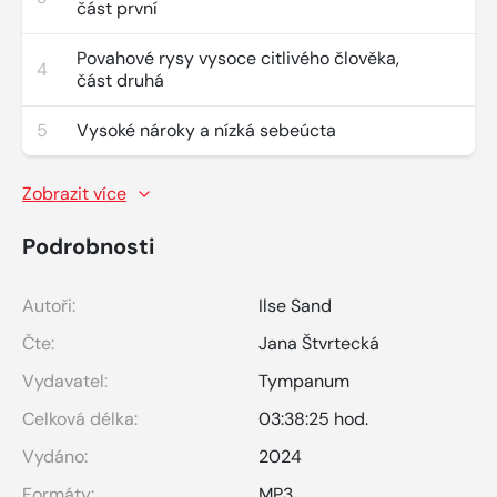
část první
Povahové rysy vysoce citlivého člověka,
4
část druhá
5
Vysoké nároky a nízká sebeúcta
Zobrazit více
Podrobnosti
Autoři:
Ilse Sand
Čte:
Jana Štvrtecká
Vydavatel:
Tympanum
Celková délka:
03:38:25 hod.
Vydáno:
2024
Formáty:
MP3