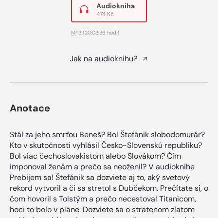
Audiokniha
474 Kč
MP3
(20:03:36 hod.)
Jak na audioknihu?
Anotace
Stál za jeho smrťou Beneš? Bol Štefánik slobodomurár?
Kto v skutočnosti vyhlásil Česko-Slovenskú republiku?
Bol viac čechoslovakistom alebo Slovákom? Čím
imponoval ženám a prečo sa neoženil? V audioknihe
Prebijem sa! Štefánik sa dozviete aj to, aký svetový
rekord vytvoril a či sa stretol s Dubčekom. Prečítate si, o
čom hovoril s Tolstým a prečo necestoval Titanicom,
hoci to bolo v pláne. Dozviete sa o stratenom zlatom