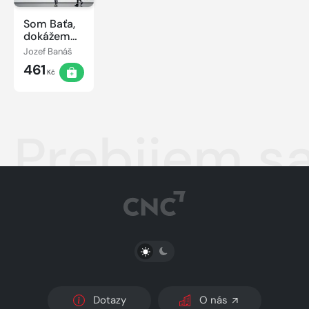
Som Baťa,
dokážem
to!
Jozef Banáš
461
Kč
Prebijem sa
PŘEPNOUT SVĚTLÝ/TMAVÝ REŽIM
Dotazy
O nás