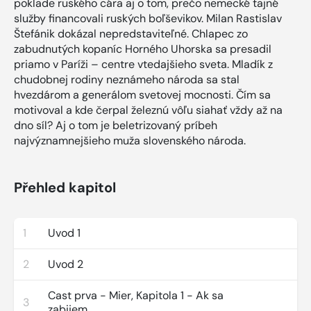
poklade ruského cára aj o tom, prečo nemecké tajné
služby financovali ruských boľševikov. Milan Rastislav
Štefánik dokázal nepredstaviteľné. Chlapec zo
zabudnutých kopaníc Horného Uhorska sa presadil
priamo v Paríži – centre vtedajšieho sveta. Mladík z
chudobnej rodiny neznámeho národa sa stal
hvezdárom a generálom svetovej mocnosti. Čím sa
motivoval a kde čerpal železnú vôľu siahať vždy až na
dno síl? Aj o tom je beletrizovaný príbeh
najvýznamnejšieho muža slovenského národa.
Přehled kapitol
1
Uvod 1
2
Uvod 2
Cast prva - Mier, Kapitola 1 - Ak sa
3
zabijem