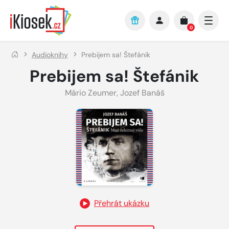
Přejít na hlavní obsah
0
Audioknihy
Prebijem sa! Štefánik
Prebijem sa! Štefánik
Mário Zeumer
,
Jozef Banáš
Přehrát ukázku