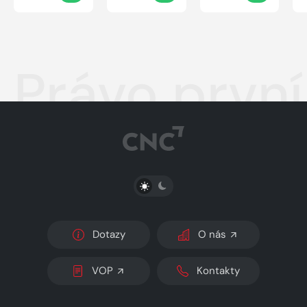
Právo první
PŘEPNOUT SVĚTLÝ/TMAVÝ REŽIM
Dotazy
O nás
VOP
Kontakty