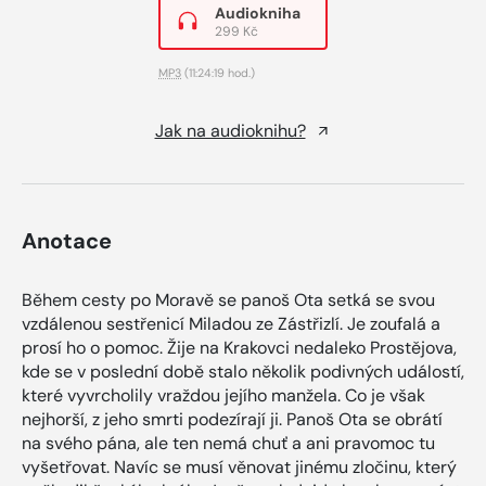
Audiokniha
299 Kč
MP3
(11:24:19 hod.)
Jak na audioknihu?
Anotace
Během cesty po Moravě se panoš Ota setká se svou
vzdálenou sestřenicí Miladou ze Zástřizlí. Je zoufalá a
prosí ho o pomoc. Žije na Krakovci nedaleko Prostějova,
kde se v poslední době stalo několik podivných událostí,
které vyvrcholily vraždou jejího manžela. Co je však
nejhorší, z jeho smrti podezírají ji. Panoš Ota se obrátí
na svého pána, ale ten nemá chuť a ani pravomoc tu
vyšetřovat. Navíc se musí věnovat jinému zločinu, který