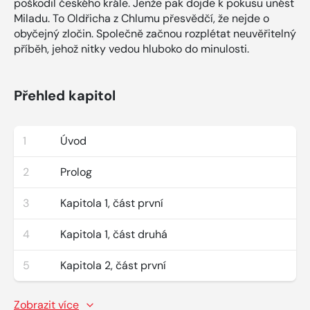
poškodil českého krále. Jenže pak dojde k pokusu unést
Miladu. To Oldřicha z Chlumu přesvědčí, že nejde o
obyčejný zločin. Společně začnou rozplétat neuvěřitelný
příběh, jehož nitky vedou hluboko do minulosti.
Přehled kapitol
1
Úvod
2
Prolog
3
Kapitola 1, část první
4
Kapitola 1, část druhá
5
Kapitola 2, část první
Zobrazit více