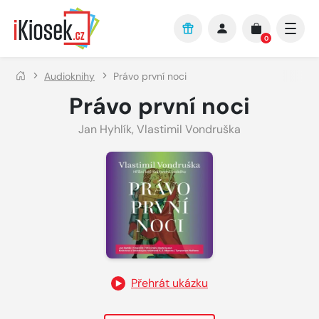
Přejít na hlavní obsah
0
Audioknihy
Právo první noci
Právo první noci
Jan Hyhlík
,
Vlastimil Vondruška
Přehrát ukázku