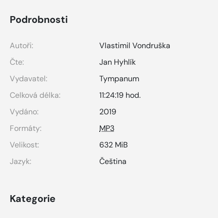
Podrobnosti
Autoři:
Vlastimil Vondruška
Čte:
Jan Hyhlík
Vydavatel:
Tympanum
Celková délka:
11:24:19 hod.
Vydáno:
2019
Formáty:
MP3
Velikost:
632 MiB
Jazyk:
Čeština
Kategorie