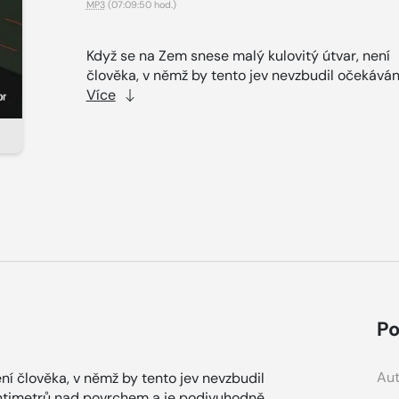
MP3
(07:09:50 hod.)
Když se na Zem snese malý kulovitý útvar, není
člověka, v němž by tento jev nevzbudil očekávání.
Více
Po
Aut
ní člověka, v němž by tento jev nevzbudil
centimetrů nad povrchem a je podivuhodně