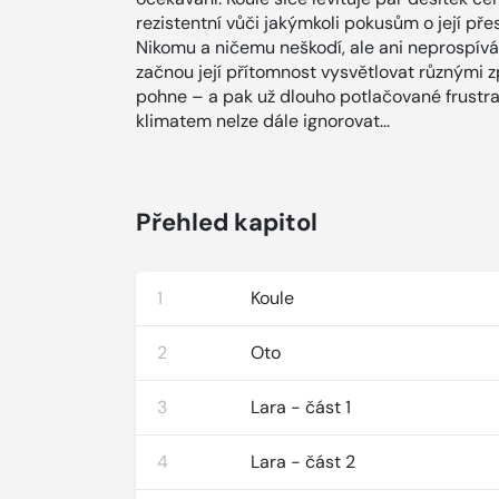
rezistentní vůči jakýmkoli pokusům o její přesu
Nikomu a ničemu neškodí, ale ani neprospívá.
začnou její přítomnost vysvětlovat různými 
pohne – a pak už dlouho potlačované frustrac
klimatem nelze dále ignorovat...
Přehled kapitol
1
Koule
2
Oto
3
Lara - část 1
4
Lara - část 2