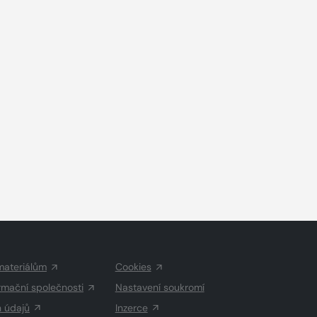
materiálům
Cookies
rmační společnosti
Nastavení soukromí
h údajů
Inzerce