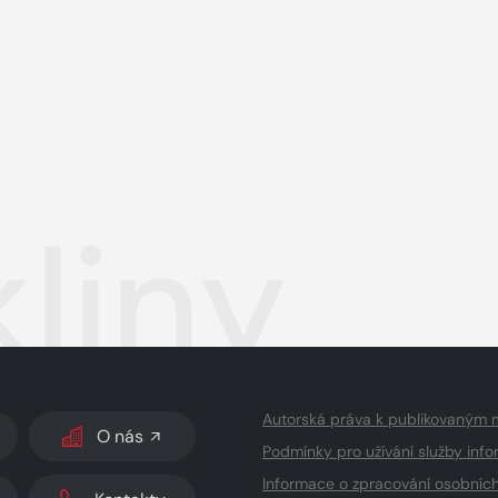
liny
Autorská práva k publikovaným 
O nás
Podmínky pro užívání služby info
Informace o zpracování osobníc