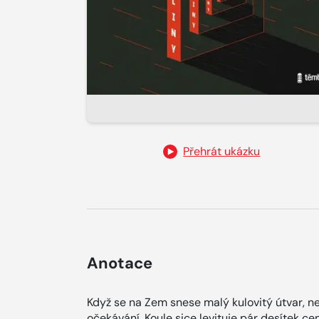
Přehrát ukázku
Anotace
Když se na Zem snese malý kulovitý útvar, ne
očekávání. Koule sice levituje pár desítek 