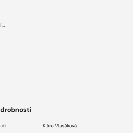
...
drobnosti
oři:
Klára Vlasáková