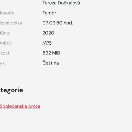
:
Tereza Dočkalová
avatel:
Tembr
ková délka:
07:09:50 hod.
dáno:
2020
máty:
MP3
ikost:
592 MiB
yk:
Čeština
tegorie
Společenská próza