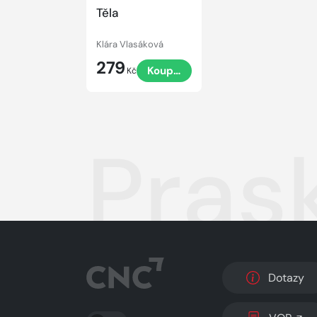
Těla
Klára Vlasáková
279
Koupit
Kč
Prask
Dotazy
PŘEPNOUT SVĚTLÝ/TMAVÝ REŽIM