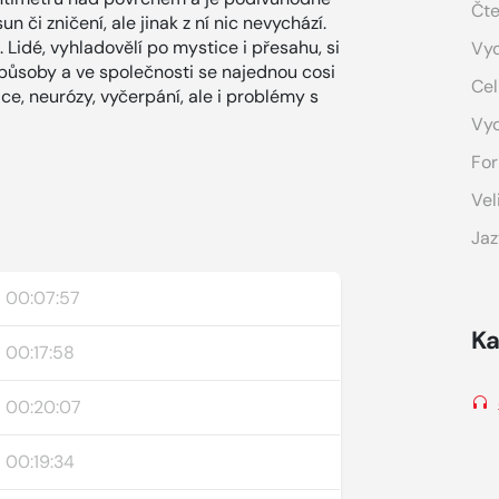
Čte
n či zničení, ale jinak z ní nic nevychází.
 Lidé, vyhladovělí po mystice i přesahu, si
Vyd
způsoby a ve společnosti se najednou cosi
Cel
e, neurózy, vyčerpání, ale i problémy s
Vy
For
Vel
Jaz
00:07:57
Ka
00:17:58
00:20:07
00:19:34