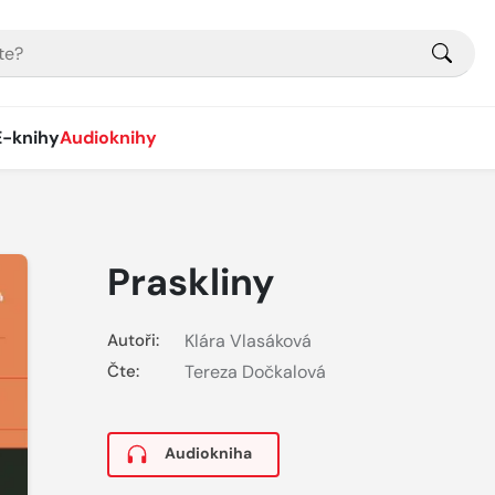
E-knihy
Audioknihy
Praskliny
Autoři:
Klára Vlasáková
Čte:
Tereza Dočkalová
Audiokniha