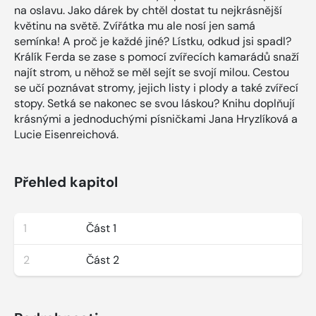
na oslavu. Jako dárek by chtěl dostat tu nejkrásnější
květinu na světě. Zvířátka mu ale nosí jen samá
semínka! A proč je každé jiné? Lístku, odkud jsi spadl?
Králík Ferda se zase s pomocí zvířecích kamarádů snaží
najít strom, u něhož se měl sejít se svojí milou. Cestou
se učí poznávat stromy, jejich listy i plody a také zvířecí
stopy. Setká se nakonec se svou láskou? Knihu doplňují
krásnými a jednoduchými písničkami Jana Hryzlíková a
Lucie Eisenreichová.
Přehled kapitol
1
Část 1
2
Část 2