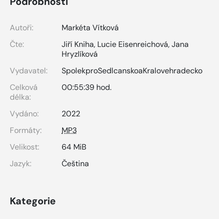
Podrobnosti
Autoři:
Markéta Vítková
Čte:
Jiří Kniha
,
Lucie Eisenreichová
,
Jana
Hryzlíková
Vydavatel:
SpolekproSedlcanskoaKralovehradecko
Celková
00:55:39 hod.
délka:
Vydáno:
2022
Formáty:
MP3
Velikost:
64 MiB
Jazyk:
Čeština
Kategorie