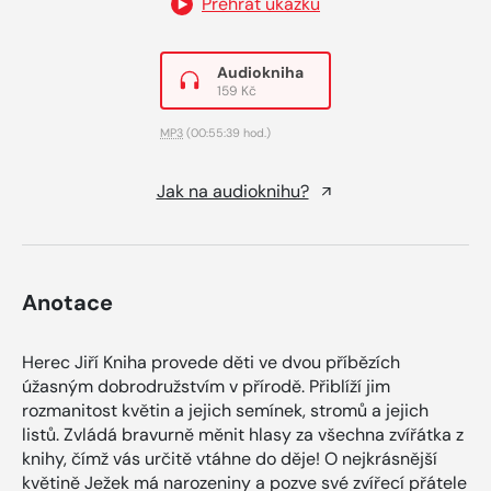
Přehrát ukázku
Audiokniha
159 Kč
MP3
(00:55:39 hod.)
Jak na audioknihu?
Anotace
Herec Jiří Kniha provede děti ve dvou příbězích
úžasným dobrodružstvím v přírodě. Přiblíží jim
rozmanitost květin a jejich semínek, stromů a jejich
listů. Zvládá bravurně měnit hlasy za všechna zvířátka z
knihy, čímž vás určitě vtáhne do děje! O nejkrásnější
květině Ježek má narozeniny a pozve své zvířecí přátele