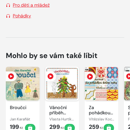
Pro děti a mládež
Pohádky
Mohlo by se vám také líbit
Broučci
Vánoční
Za
příběh
pohádkou
pejska a
kolem
Jan Karafiát
Vlasta Hurtíková
Vítězslav Kocourek
kočičky
světa
199
299
259
Kč
Kč
Kč