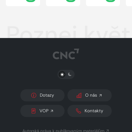
Poznej květ
PŘEPNOUT SVĚTLÝ/TMAVÝ REŽIM
Dotazy
O nás
VOP
Kontakty
Autorská práva k publikovaným materiálům