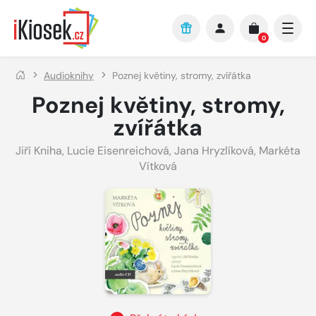
Přejít na hlavní obsah
0
Audioknihy
Poznej květiny, stromy, zvířátka
Poznej květiny, stromy,
zvířátka
Jiří Kniha
,
Lucie Eisenreichová
,
Jana Hryzlíková
,
Markéta
Vítková