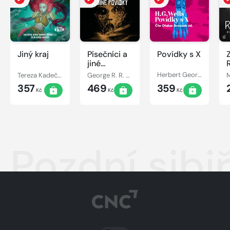
Jiný kraj
Písečníci a
Povídky s X
jiné
povídky
Tereza Kadečková, Tereza Matoušková
George R. R. Martin
Herbert George Wells
M
357
469
359
Kč
Kč
Kč
Pozdní sib