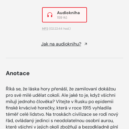
Audiokniha
159 Kč
MP3
(02:22:44 hod.)
Jak na audioknihu?
Anotace
Říká se, že láska hory přenáší, že zamilovaní dokážou
pro své milé udělat cokoli. Ale jaké to je, když všichni
milují jednoho člověka? Vítejte v Rusku po epidemii
finské krvácivé horečky, která v roce 1915 vyhladila
téměř celé lidstvo. Na troskách civilizace se rodí nový
řád, ovládaný jedinci s neodolatelnou osobní aurou,
které všichni v jejich okolí zbožňují a bezodkladně plní