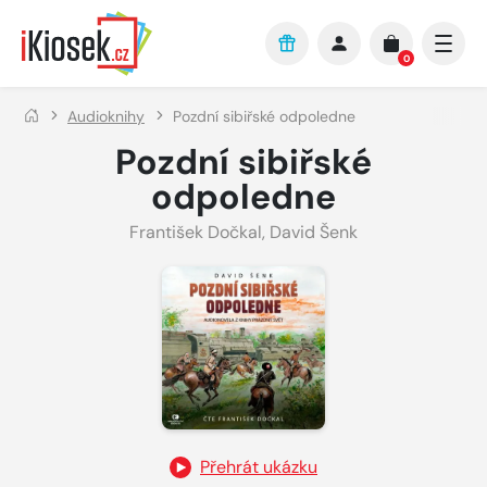
Přejít na hlavní obsah
0
Audioknihy
Pozdní sibiřské odpoledne
Pozdní sibiřské
odpoledne
František Dočkal
,
David Šenk
Přehrát ukázku