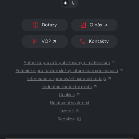
PŘEPNOUT SVĚTLÝ/TMAVÝ REŽIM
Dotazy
O nás
VOP
Kontakty
Autorská práva k publikovaným materiálům
Podmínky pro užívání služby informační společnosti
Informace o zpracování osobních údajů
Jednotná kontaktní místa
Cookies
Nastavení soukromí
Inzerce
Redakce