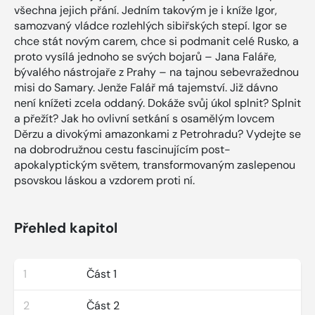
všechna jejich přání. Jedním takovým je i kníže Igor,
samozvaný vládce rozlehlých sibiřských stepí. Igor se
chce stát novým carem, chce si podmanit celé Rusko, a
proto vysílá jednoho se svých bojarů – Jana Faláře,
bývalého nástrojaře z Prahy – na tajnou sebevražednou
misi do Samary. Jenže Falář má tajemství. Již dávno
není knížeti zcela oddaný. Dokáže svůj úkol splnit? Splnit
a přežít? Jak ho ovlivní setkání s osamělým lovcem
Děrzu a divokými amazonkami z Petrohradu? Vydejte se
na dobrodružnou cestu fascinujícím post-
apokalyptickým světem, transformovaným zaslepenou
psovskou láskou a vzdorem proti ní.
Přehled kapitol
1
Část 1
2
Část 2