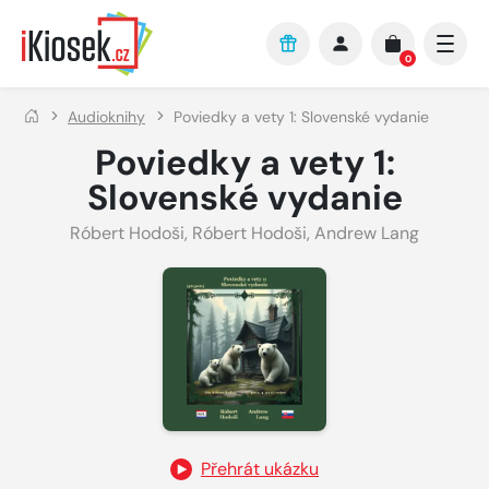
Přejít na hlavní obsah
0
Audioknihy
Poviedky a vety 1: Slovenské vydanie
Poviedky a vety 1:
Slovenské vydanie
Róbert Hodoši
,
Róbert Hodoši
,
Andrew Lang
Přehrát ukázku