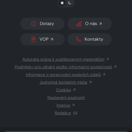
PŘEPNOUT SVĚTLÝ/TMAVÝ REŽIM
Dotazy
O nás
VOP
Kontakty
Autorská práva k publikovaným materiálům
Podmínky pro užívání služby informační společnosti
Informace o zpracování osobních údajů
Jednotná kontaktní místa
Cookies
Nastavení soukromí
Inzerce
Redakce