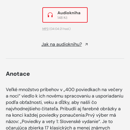
Audiokniha
148 Kč
MP3
(04:04:21 hod.)
Jak na audioknihu?
Anotace
Veľké množstvo príbehov v „400 poviedkach na večery
a noci“ viedlo k ich novému spracovaniu a usporiadaniu
podľa obťažnosti, veku a dĺžky, aby našli čo
najvhodnejšieho čitateľa. Pribudli aj farebné obrázky a
na konci každej poviedky ponaučenia.Prvý výber má
názov: „Poviedky a vety 1: Slovenské vydanie“. Je to
očarujúca zbierka 17 klasických a menej známych