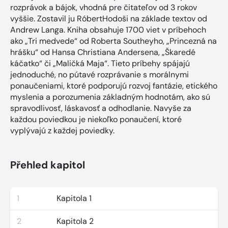
rozprávok a bájok, vhodná pre čitateľov od 3 rokov
vyššie. Zostavil ju RóbertHodoši na základe textov od
Andrew Langa. Kniha obsahuje 1700 viet v príbehoch
ako „Tri medvede“ od Roberta Southeyho, „Princezná na
hrášku“ od Hansa Christiana Andersena, „Škaredé
káčatko“ či „Maličká Maja“. Tieto príbehy spájajú
jednoduché, no pútavé rozprávanie s morálnymi
ponaučeniami, ktoré podporujú rozvoj fantázie, etického
myslenia a porozumenia základným hodnotám, ako sú
spravodlivosť, láskavosť a odhodlanie. Navyše za
každou poviedkou je niekoľko ponaučení, ktoré
vyplývajú z každej poviedky.
Přehled kapitol
1
Kapitola 1
2
Kapitola 2