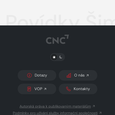
Povídky Ši
PŘEPNOUT SVĚTLÝ/TMAVÝ REŽIM
Dotazy
O nás
VOP
Kontakty
Autorská práva k publikovaným materiálům
Podmínky pro užívání služby informační společnosti