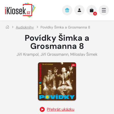
Přejít na hlavní obsah
0
Audioknihy
Povídky Šimka a Grosmanna 8
Povídky Šimka a
Grosmanna 8
Jiří Krampol
,
Jiří Grossmann
,
Miloslav Šimek
Přehrát ukázku