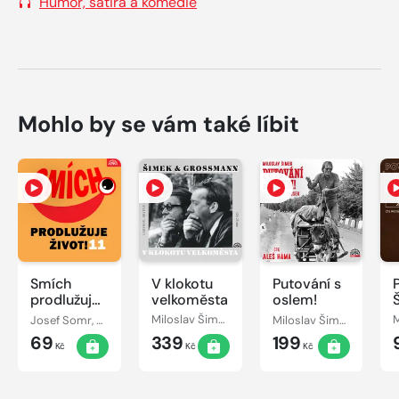
Humor, satira a komedie
Mohlo by se vám také líbit
Smích
V klokotu
Putování s
prodlužuje
velkoměsta
oslem!
život! 11
Josef Somr, Jiří Lír, Barbora Hrzánová, Jiří Grossmann, Václav Postránecký, Miroslav Moravec, Jiří Štuchal, Josef Velda, Miloslav Šimek, František Nepil
Miloslav Šimek, Jiří Grossmann
Miloslav Šimek, Josef Fousek
3
69
339
199
Kč
Kč
Kč