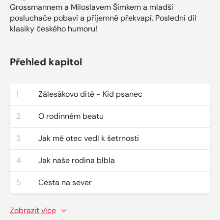
Grossmannem a Miloslavem Šimkem a mladší
posluchače pobaví a příjemně překvapí. Poslední díl
klasiky českého humoru!
Přehled kapitol
1
Zálesákovo dítě - Kid psanec
2
O rodinném beatu
3
Jak mě otec vedl k šetrnosti
4
Jak naše rodina blbla
5
Cesta na sever
Zobrazit více