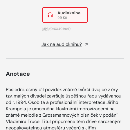
Audiokniha
99 Kč
MP3
(01:03:40 hod.)
Jak na audioknihu?
Anotace
Poslední, osmý díl povídek známé tvůrčí dvojice z éry
tzv. malých divadel završuje úspěšnou řadu vydávanou
od r. 1994. Osobitá a profesionální interpretace Jiřího
Krampola je umocněna klavírními improvizacemi na
známé melodie z Grossmannových písniček v podání
Vladimíra Truce. Titul připomene těm dříve narozeným
neopakovatelnou atmosféru večerů s Jiřím