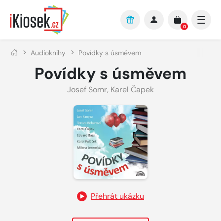
Přejít na hlavní obsah
0
Audioknihy
Povídky s úsměvem
Povídky s úsměvem
Josef Somr
,
Karel Čapek
Přehrát ukázku