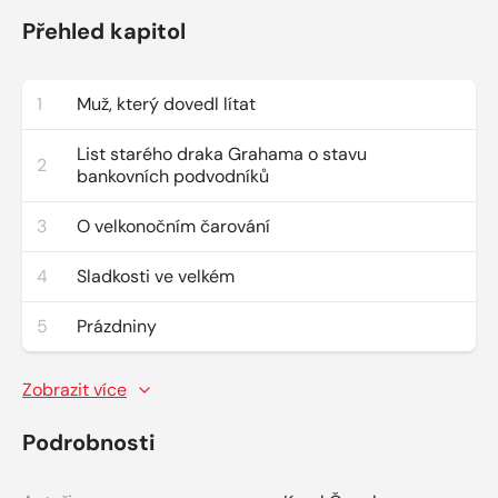
Přehled kapitol
1
Muž, který dovedl lítat
List starého draka Grahama o stavu
2
bankovních podvodníků
3
O velkonočním čarování
4
Sladkosti ve velkém
5
Prázdniny
Zobrazit více
Podrobnosti