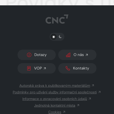
Povídky s
PŘEPNOUT SVĚTLÝ/TMAVÝ REŽIM
Dotazy
O nás
VOP
Kontakty
Autorská práva k publikovaným materiálům
Podmínky pro užívání služby informační společnosti
Informace o zpracování osobních údajů
Jednotná kontaktní místa
Cookies