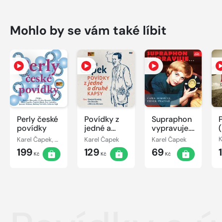
Mohlo by se vám také líbit
Perly české
Povídky z
Supraphon
povídky
jedné a
vypravuje...6
druhé
( Čapek,
Karel Čapek, Jan Neruda, Karel Poláček, Vladislav Vančura, Ignát Herrmann, Jaroslava Haška
Karel Čapek
Karel Čapek
kapsy
Horníček,
199
129
69
Eisner,
Kč
Kč
Kč
Prachař)