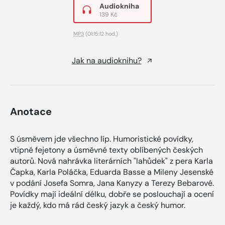
Audiokniha
139 Kč
MP3
(01:15:12 hod.)
Jak na audioknihu?
Anotace
S úsměvem jde všechno líp. Humoristické povídky,
vtipné fejetony a úsměvné texty oblíbených českých
autorů. Nová nahrávka literárních "lahůdek" z pera Karla
Čapka, Karla Poláčka, Eduarda Basse a Mileny Jesenské
v podání Josefa Somra, Jana Kanyzy a Terezy Bebarové.
Povídky mají ideální délku, dobře se poslouchají a ocení
je každý, kdo má rád český jazyk a český humor.