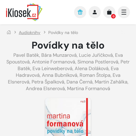
Přejít na hlavní obsah
0
Audioknihy
Povídky na tělo
Povídky na tělo
Pavel Batěk
,
Bára Munzarová
,
Lucie Juřičková
,
Eva
Spoustová
,
Antonie Formanová
,
Simona Postlerová
,
Petr
Batěk
,
Eva Leinweberová
,
Alena Doláková
,
Eva
Hadravová
,
Anna Bubníková
,
Roman Štolpa
,
Eva
Elsnerová
,
Petra Špalková
,
Dana Černá
,
Martin Zahálka
,
Andrea Elsnerová
,
Martina Formanová