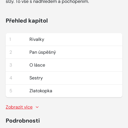
slzy. To vše s nadhledem a pochopením.
Přehled kapitol
1
Rivalky
2
Pan úspěšný
3
O lásce
4
Sestry
5
Zlatokopka
Zobrazit více
Podrobnosti