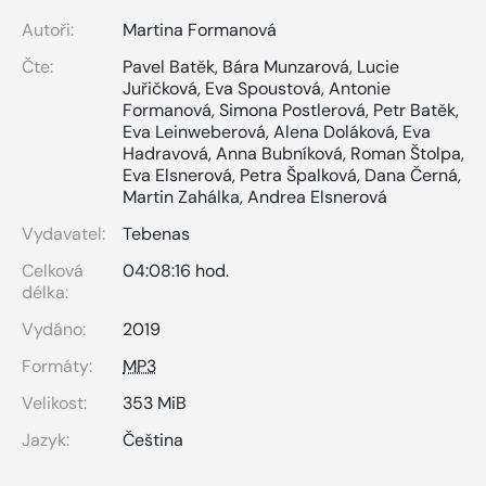
Autoři:
Martina Formanová
Čte:
Pavel Batěk
,
Bára Munzarová
,
Lucie
Juřičková
,
Eva Spoustová
,
Antonie
Formanová
,
Simona Postlerová
,
Petr Batěk
,
Eva Leinweberová
,
Alena Doláková
,
Eva
Hadravová
,
Anna Bubníková
,
Roman Štolpa
,
Eva Elsnerová
,
Petra Špalková
,
Dana Černá
,
Martin Zahálka
,
Andrea Elsnerová
Vydavatel:
Tebenas
Celková
04:08:16 hod.
délka:
Vydáno:
2019
Formáty:
MP3
Velikost:
353 MiB
Jazyk:
Čeština