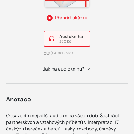
Přehrát ukázku
Audiokniha
290 Kč
MP3
(04:08:16 hod.)
Jak na audioknihu?
Anotace
Obsazením největší audiokniha všech dob. Šestnáct
partnerských a vztahových příběhů v interpretaci 17
českých hereček a herců. Lásky, rozchody, úsměvy i