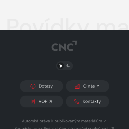
Povídky ma
PŘEPNOUT SVĚTLÝ/TMAVÝ REŽIM
Dotazy
O nás
VOP
Kontakty
Autorská práva k publikovaným materiálům
Podmínky pro užívání služby informační společnosti