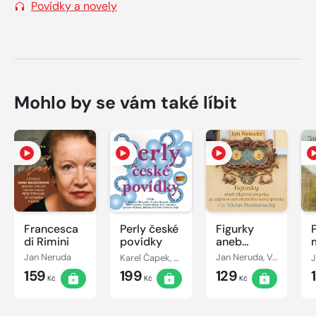
Povídky a novely
Mohlo by se vám také líbit
Francesca
Perly české
Figurky
di Rimini
povídky
aneb
Idylické
Jan Neruda
Karel Čapek, Jan Neruda, Karel Poláček, Vladislav Vančura, Ignát Herrmann, Jaroslava Haška
Jan Neruda, Václav Postránecký
J
úryvky ze
159
199
129
zápisek
Kč
Kč
Kč
advokátního
koncipienta