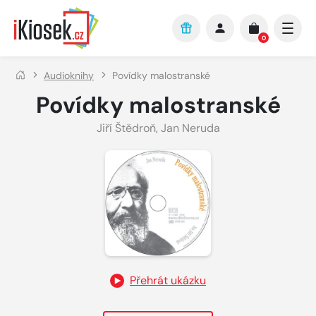
Přejít na hlavní obsah
0
Audioknihy
Povídky malostranské
Povídky malostranské
Jiří Štědroň
,
Jan Neruda
Přehrát ukázku