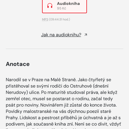
Audiokniha
95 Kč
MP3
(09:44:31 hod.)
Jak na audioknihu?
Anotace
Narodil se v Praze na Malé Straně. Jako čtyřletý se
přistěhoval se svými rodiči do Ostruhové (dnešní
Nerudovy) ulice. Po maturitě studoval práva, ale když
zemřel otec, musel se postarat o rodinu, začal tedy
psát pro noviny. Novinářem již zůstal do konce života.
Povídky malostranské na vás dýchnou poezií staré
Prahy. Lidskost a pestrost příběhů je úchvatná a je až s
podivem, jak současně kniha zní. Není se co divit, vždyť