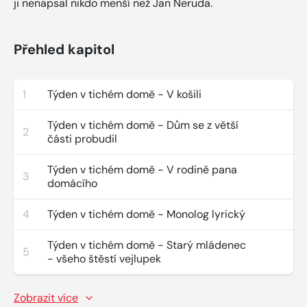
ji nenapsal nikdo menší než Jan Neruda.
Přehled kapitol
1
Týden v tichém domě - V košili
Týden v tichém domě - Dům se z větší
2
části probudil
Týden v tichém domě - V rodině pana
3
domácího
4
Týden v tichém domě - Monolog lyrický
Týden v tichém domě - Starý mládenec
5
- všeho štěstí vejlupek
Zobrazit více