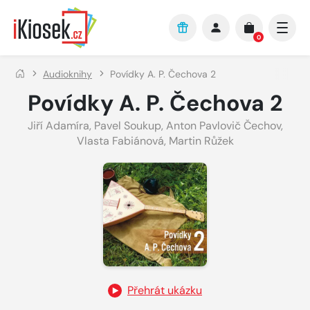
Přejít na hlavní obsah
0
Audioknihy
Povídky A. P. Čechova 2
Povídky A. P. Čechova 2
Jiří Adamíra
,
Pavel Soukup
,
Anton Pavlovič Čechov
,
Vlasta Fabiánová
,
Martin Růžek
Přehrát ukázku