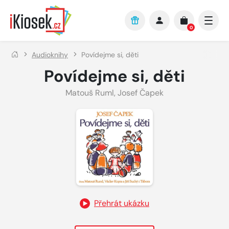
Přejít na hlavní obsah
0
Audioknihy
Povídejme si, děti
Povídejme si, děti
Matouš Ruml
,
Josef Čapek
Přehrát ukázku