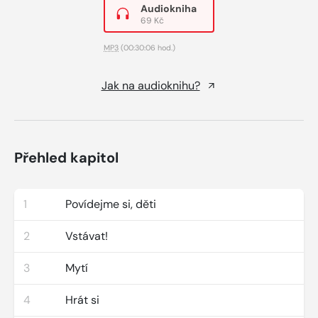
Audiokniha
69 Kč
MP3
(00:30:06 hod.)
Jak na audioknihu?
Přehled kapitol
1
Povídejme si, děti
2
Vstávat!
3
Mytí
4
Hrát si