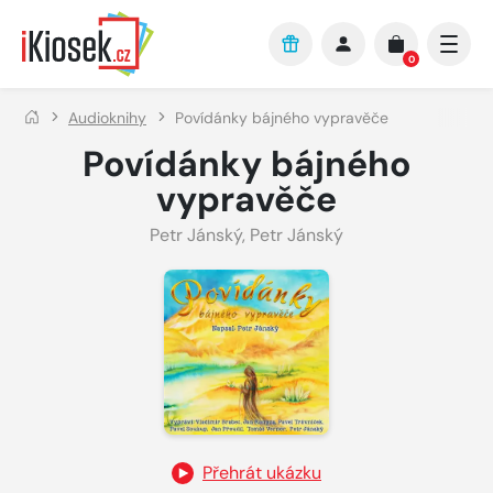
Přejít na hlavní obsah
0
Audioknihy
Povídánky bájného vypravěče
Povídánky bájného
vypravěče
Petr Jánský
,
Petr Jánský
Přehrát ukázku