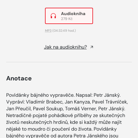
Audiokniha
279 Kč
MP3
(04:32:49 hod.)
Jak na audioknihu?
Anotace
Povídánky bájného vypravěče. Napsal: Petr Jánský.
Vypráví: Vladimír Brabec, Jan Kanyza, Pavel Trávníček,
Jan Přeučil, Pavel Soukup, Tomáš Verner, Petr Jánský.
Netradičně pojaté pohádkové příběhy ze skutečných
životů neskutečných hrdinů, kde si každý může najít
nějaké to moudro či poučení do života. Povídánky
bájného vypravěče od autora Petra Jánského jsou