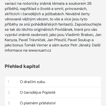
variací na notoricky známá témata a souborem 26
příběhů, například o životě a smrti, princeznách,
skřítcích i čarodějích a ježibabách. Nevážné žerty
věnované vážným věcem, to vše a více jsou tyto
příběhy ze snů pohádkářských fantastů. Zaposlouchejte
se tak do těchto originálních Povídánek, které pro vás
vypráví známé osobnosti, jako jsou Vladimír Brabec, Jan
Kanyza, Pavel Trávníček, Jan Přeučil, Pavel Soukup a
jako bonus Tomáš Verner a sám autor Petr Jánský. Další
informace na www.nuart.cz
Přehled kapitol
1
O dračím zubu
2
O čarodějce Popletě
3
O platném přátelství