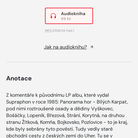
Audiokniha
99 Kč
MP3
(01:16:04 hod.)
Jak na audioknihu?
Anotace
Z komentáře k původnímu LP albu, které vydal
Supraphon v roce 1985: Panorama hor - Bílých Karpat,
pod nimi roztroušené osady a dědiny Vyškovec,
Bošáčky, Lopeník, Březová, Strání, Korytná, na druhou
stranu Žítková, Komňa, Bojkovsko, Pozlovice - to je kraj,
kde byly sebrány tyto pověsti. Tudy vedly staré
obchodní cesty z českých zemí do Uher. Tu se v