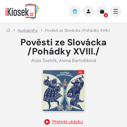
Přejít na hlavní obsah
0
Audioknihy
Pověsti ze Slovácka /Pohádky XVIII./
Pověsti ze Slovácka
/Pohádky XVIII./
Alois Švehlík
,
Alena Bartošíková
Přehrát ukázku