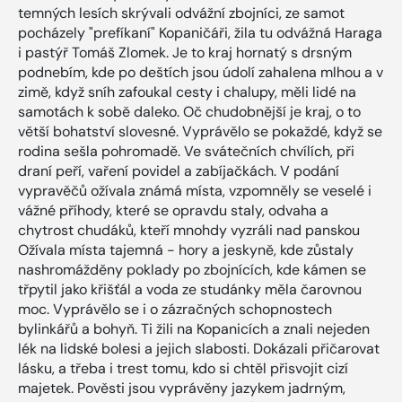
temných lesích skrývali odvážní zbojníci, ze samot
pocházely "prefíkaní" Kopaničáři, žila tu odvážná Haraga
i pastýř Tomáš Zlomek. Je to kraj hornatý s drsným
podnebím, kde po deštích jsou údolí zahalena mlhou a v
zimě, když sníh zafoukal cesty i chalupy, měli lidé na
samotách k sobě daleko. Oč chudobnější je kraj, o to
větší bohatství slovesné. Vyprávělo se pokaždé, když se
rodina sešla pohromadě. Ve svátečních chvílích, při
draní peří, vaření povidel a zabíjačkách. V podání
vypravěčů ožívala známá místa, vzpomněly se veselé i
vážné příhody, které se opravdu staly, odvaha a
chytrost chudáků, kteří mnohdy vyzráli nad panskou
Ožívala místa tajemná - hory a jeskyně, kde zůstaly
nashromážděny poklady po zbojnících, kde kámen se
třpytil jako křišťál a voda ze studánky měla čarovnou
moc. Vyprávělo se i o zázračných schopnostech
bylinkářů a bohyň. Ti žili na Kopanicích a znali nejeden
lék na lidské bolesi a jejich slabosti. Dokázali přičarovat
lásku, a třeba i trest tomu, kdo si chtěl přisvojit cizí
majetek. Pověsti jsou vyprávěny jazykem jadrným,