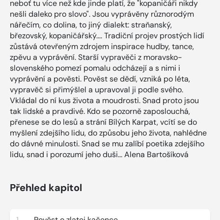
neboť tu více než kde jinde platí, že "kopaničáři nikdy
nešli daleko pro slovo". Jsou vyprávěny různorodým
nářečím, co dolina, to jiný dialekt: straňanský,
březovský, kopaničářský.... Tradiční projev prostých lidí
zůstává otevřeným zdrojem inspirace hudby, tance,
zpěvu a vyprávění. Starší vypravěči z moravsko-
slovenského pomezí pomalu odcházejí a s nimi i
vyprávění a pověsti. Pověst se dědí, vzniká po léta,
vypravěč si přimýšlel a upravoval ji podle svého.
Vkládal do ní kus života a moudrosti. Snad proto jsou
tak lidské a pravdivé. Kdo se pozorně zaposlouchá,
přenese se do lesů a strání Bílých Karpat, vcítí se do
myšlení zdejšího lidu, do způsobu jeho života, nahlédne
do dávné minulosti. Snad se mu zalíbí poetika zdejšího
lidu, snad i porozumí jeho duši... Alena Bartošíková
Přehled kapitol
1
Pověst o zlatej kačence