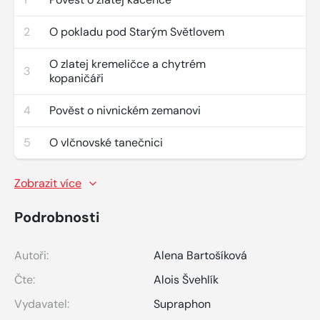
2
O pokladu pod Starým Světlovem
O zlatej kremeličce a chytrém
3
kopaničáři
4
Pověst o nivnickém zemanovi
5
O vlčnovské tanečnici
Zobrazit více
Podrobnosti
Autoři:
Alena Bartošíková
Čte:
Alois Švehlík
Vydavatel:
Supraphon